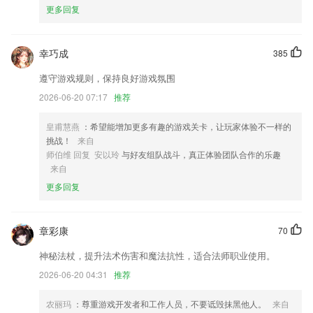
更多回复
更新了拼图边际调整，提升用户体验！
看！飞碟！
幸巧成
385
数据优化，查询更快更便捷；
遵守游戏规则，保持良好游戏氛围
MJPEG解码器支持GPU加速
2026-06-20 07:17
推荐
全民拍频道内容列表支持直接分享；
皇甫慧燕
：希望能增加更多有趣的游戏关卡，让玩家体验不一样的
新增会话回复功能
挑战！
来自
联系我们
师伯维 回复 安以玲
与好友组队战斗，真正体验团队合作的乐趣
以上就是betvlctor伟德最新版app的介绍，如果您喜欢这款软件，您可以
来自
到应用商店进行打分评论，说出您的使用经历，以帮助我们更好的对产品
更多回复
进行优化修改。
章彩康
70
神秘法杖，提升法术伤害和魔法抗性，适合法师职业使用。
2026-06-20 04:31
推荐
农丽玛
：尊重游戏开发者和工作人员，不要诋毁抹黑他人。
来自