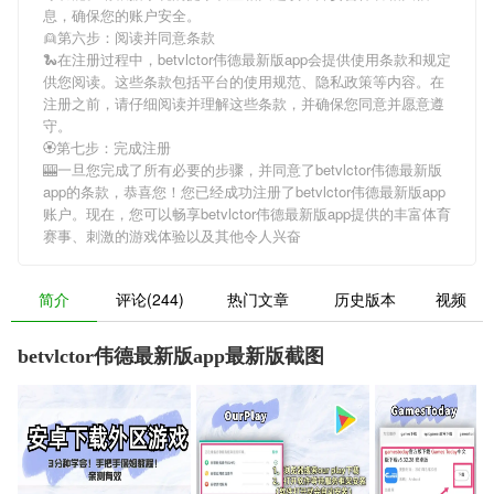
息，确保您的账户安全。
👱第六步：阅读并同意条款
🐍在注册过程中，
betvlctor伟德最新版app
会提供使用条款和规定
供您阅读。这些条款包括平台的使用规范、隐私政策等内容。在
注册之前，请仔细阅读并理解这些条款，并确保您同意并愿意遵
守。
🏵第七步：完成注册
🎰一旦您完成了所有必要的步骤，并同意了
betvlctor伟德最新版
app
的条款，恭喜您！您已经成功注册了betvlctor伟德最新版app
账户。现在，您可以畅享
betvlctor伟德最新版app
提供的丰富体育
赛事、刺激的游戏体验以及其他令人兴奋
简介
评论(244)
热门文章
历史版本
视频
betvlctor伟德最新版app最新版截图