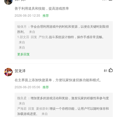
2,不管是科目一还是科目四都可以在这里去了解更多的详细内容。
善于利用道具和技能，提高游戏胜率
3,这里拥有非常全面的诗词库内容，学生就能在线快速复习了。
2026-06-20 12:35
推荐
4,【认识地球】
喻保月
：学会合理利用游戏中的时机和资源，以便在关键时刻取得
5,病案分享，为用户带来更多生活疾病分享；
胜利。
来自
6,轻松实现与学生/家长无缝沟通，密切把握学生/家长需求。
1.邵文芬 回复 严怡克
战斗系统设计独特，操作手感非常流畅。
来自
betvlctor伟德最新版app软件优势
来自
1.凭借大数据及互联网+，将智能技术与音乐教育深度结合，打造全新智
更多回复
能的音乐在线教育服务
2.·注册成为荟声会员，即可免费借阅优质童书，更可享有多项会员特权
贺龙泽
81
3.所有学习内容都紧紧围绕考试大纲，避免出现学习跑题的情况发生。
在主界面上添加快捷菜单，方便玩家快速切换功能和模式。
4.文化教育职业技能考试判断题每日一练。
2026-06-20 05:06
推荐
5.企业人员和部门之间都可以线上轻松的管理，提高彼此之间的工作效率
魏良柔
：增加更多的游戏活动和奖励，激发玩家的积极性和参与度
6.海量儿童睡前故事，儿童故事大全，西游记，美人鱼公主，猴子警长探
来自
案记，奇妙王国故事，斑点龙的蛋糕店，妙妙小公主，冰雪皇后，花木
严海若 回复 夏侯群剑
增设一个存档功能，让用户可以随时保存和
兰，豌豆公主，儿童故事哄睡好帮手
加载游戏进度。
来自
betvlctor伟德最新版app更新了什么?