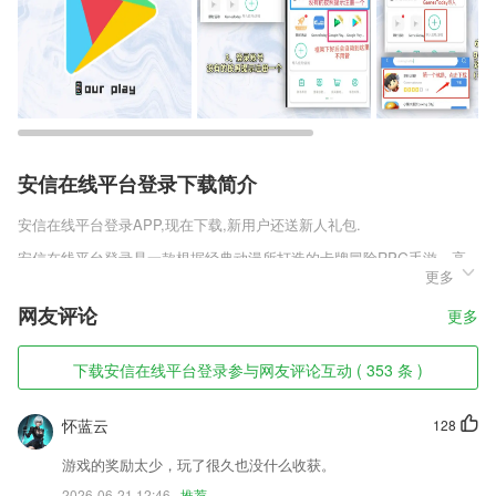
安信在线平台登录下载简介
安信在线平台登录
APP,现在下载,新用户还送新人礼包.
安信在线平台登录是一款根据经典动漫所打造的卡牌冒险RPG手游，高
更多
度还原了动漫里的经典剧情，海量的萌宠精灵等着玩家去收集，宝可梦时
代官方正版v1.2.1不同的精灵有着不同的战斗技能，根据不同的技能搭配
网友评论
更多
不同的阵容，为自己打造一支强大的精灵战队，玩家需要不断的进行冒险
挑战获得资源，为自己的精灵进化升级。
下载安信在线平台登录参与网友评论互动 ( 353 条 )
安信在线平台登录软件特色
1,口语发音评分及建议，让2265宝宝的口语更地道；
怀蓝云
128
2,通过足疗、对症推拿、辩证艾灸，辅以刮痧、拔罐、热敷药包等调理方
游戏的奖励太少，玩了很久也没什么收获。
法，对身体疼痛部位施术，达到通经活络、对症祛痛的效果。
2026-06-21 12:46
推荐