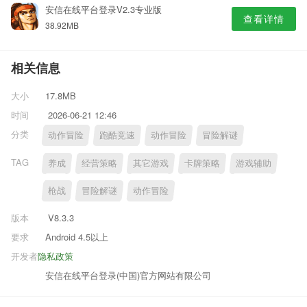
安信在线平台登录V2.3专业版
查看详情
38.92MB
相关信息
大小
17.8MB
时间
2026-06-21 12:46
分类
动作冒险
跑酷竞速
动作冒险
冒险解谜
TAG
养成
经营策略
其它游戏
卡牌策略
游戏辅助
枪战
冒险解谜
动作冒险
版本
V8.3.3
要求
Android 4.5以上
开发者
隐私政策
安信在线平台登录(中国)官方网站有限公司