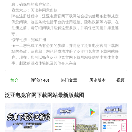
息，确保您的账户安全。
🎡第六步：阅读并同意条款
🆙在注册过程中，
泛亚电竞官网下载网站
会提供使用条款和规定
供您阅读。这些条款包括平台的使用规范、隐私政策等内容。在
注册之前，请仔细阅读并理解这些条款，并确保您同意并愿意遵
守。
🎧第七步：完成注册
🥑一旦您完成了所有必要的步骤，并同意了
泛亚电竞官网下载网
站
的条款，恭喜您！您已经成功注册了泛亚电竞官网下载网站账
户。现在，您可以畅享
泛亚电竞官网下载网站
提供的丰富体育赛
事、刺激的游戏体验以及其他令人兴奋
简介
评论(148)
热门文章
历史版本
视频
泛亚电竞官网下载网站最新版截图