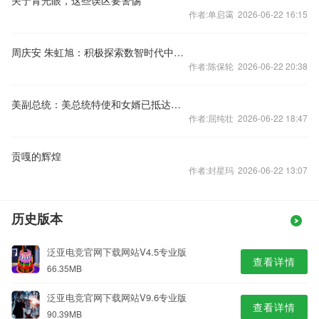
关于青光眼，这些误区要警惕
作者:单启霭 2026-06-22 16:15
周庆安 朱虹旭：积极探索数智时代中国共产党形象国际传播路径
作者:陈保轮 2026-06-22 20:38
美副总统：美总统特使和女婿已抵达瑞士与伊朗进行谈判
作者:屈纯壮 2026-06-22 18:47
贡嘎的辉煌
作者:封星玛 2026-06-22 13:07
历史版本
泛亚电竞官网下载网站V4.5专业版
查看详情
66.35MB
泛亚电竞官网下载网站V9.6专业版
查看详情
90.39MB