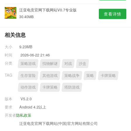
泛亚电竞官网下载网站V0.7专业版
查看详情
30.40MB
相关信息
大小
9.23MB
时间
2026-06-22 21:46
分类
策略游戏
找物解谜
对战
沙盒
TAG
生存冒险
其他游戏
策略战争
策略
卡牌策略
动作游戏
卡牌策略
塔防游戏
版本
V5.2.0
要求
Android 4.2以上
开发者
隐私政策
泛亚电竞官网下载网站(中国)官方网站有限公司