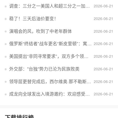
调查：三分之一美国人和超三分之一加拿大人感到经济压力
2026-06-21
稳了！三天后油价要变！
2026-06-21
演唱会的风，吹到了中老年群体
2026-06-21
俄罗斯“终结者”战车更名“斯皮里顿”：寓意强大可靠，彰显俄精神力量
2026-06-21
美国提出“非同寻常要求”，双方多个领域分歧依旧，印美贸易谈判进入“关键阶段”
2026-06-21
外交部：''台独''势力已沦为民族败类
2026-06-21
领导层更替完成后，西尔维奥·那不勒斯出任Lucid首席执行官
2026-06-21
成龙向全球发出入境游邀约：欢迎感受无滤镜的真实中国
2026-06-21
下载排行榜