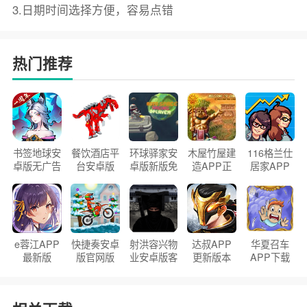
3.日期时间选择方便，容易点错
热门推荐
书签地球安
餐饮酒店平
环球驿家安
木屋竹屋建
116格兰仕
卓版无广告
台安卓版
卓版新版免
造APP正
居家APP
官方正版
2026版
费下载
版2026
手机版
e蓉江APP
快捷奏安卓
射洪容兴物
达叔APP
华夏召车
最新版
版官网版
业安卓版客
更新版本
APP下载
户端
2026
安装2026