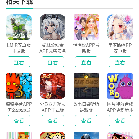
相关下载
LMIR安卓版
榆林公积金
悄悄说APP最
美家lifeAPP
中文版
APP无需实名
新版
安卓版
认证版
查看
查看
查看
查看
稿稿平台APP
分身双开精灵
故事口袋听听
图片特效合成
怎么2026最
APP正式版
最新版
APP更新版本
新版
2026
查看
查看
查看
查看