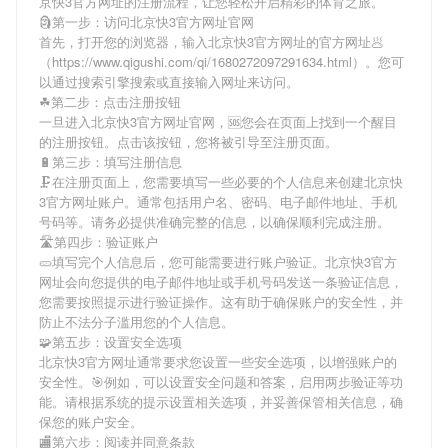
京快3官方网址
的注册流程，让您轻松开启精彩的体育之旅。
🗿第一步：访问北京快3官方网址官网
首先，打开您的浏览器，输入
北京快3官方网址
的官方网址🥟
（https://www.qigushi.com/qi/1680272097291634.html）。您可
以通过搜索引擎搜索或直接输入网址来访问。
☘第二步：点击注册按钮
一旦进入
北京快3官方网址
官网，🆘您会在页面上找到一个醒目
的注册按钮。点击该按钮，您将被引导至注册页面。
🔋第三步：填写注册信息
🗜在注册页面上，您需要填写一些必要的个人信息来创建
北京快
3官方网址
账户。通常包括用户名、密码、电子邮件地址、手机
号码等。请务必提供准确完整的信息，以确保顺利完成注册。
🛣第四步：验证账户
🥒填写完个人信息后，您可能需要进行账户验证。
北京快3官方
网址
会向您提供的电子邮件地址或手机号码发送一条验证信息，
您需要按照提示进行验证操作。这有助于确保账户的安全性，并
防止不法分子滥用您的个人信息。
🧩第五步：设置安全选项
北京快3官方网址
通常要求您设置一些安全选项，以增强账户的
安全性。🎯例如，可以设置安全问题和答案，启用两步验证等功
能。请根据系统的提示设置相关选项，并妥善保管相关信息，确
保您的账户安全。
🏬第六步：阅读并同意条款