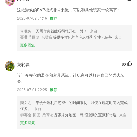
修复已知其他问题
这款游戏的PVP模式非常刺激，可以和其他玩家一较高下！
正观15秒小视频优化；
2026-07-02 01:16
推荐
提升优化体验
何唯婉
：无需付费就能玩得很开心，赞！
来自
新增369出行商城
聂琳瑶 回复 东璧黛
提供多样化的角色选择和个性化装备
来自
增加视频水印的录制功能；
更多回复
花费充值功能，支持三大运营商，充值折扣；
联系我们
龙轮昌
60
以上就是北京快3官方网址的介绍，如果您喜欢这款软件，您可以到应用
商店进行打分评论，说出您的使用经历，以帮助我们更好的对产品进行优
设计多样化的装备和道具系统，让玩家可以打造自己的强大装
化修改。
备。
2026-07-01 22:25
推荐
窦文之
：学会合理利用游戏中的时间限制，以便在规定时间内完成
任务。
来自
柳娜逸 回复 桑莺龙
探索未知地图，寻找隐藏的宝藏和奇遇
来自
更多回复