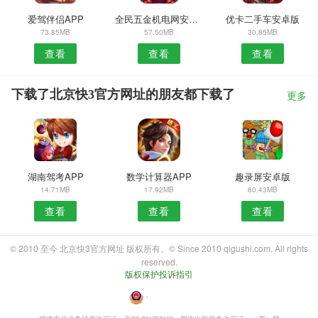
爱驾伴侣APP
全民五金机电网安卓版
优卡二手车安卓版
73.85MB
57.50MB
30.85MB
查看
查看
查看
下载了北京快3官方网址的朋友都下载了
更多
湖南驾考APP
数学计算器APP
趣录屏安卓版
14.71MB
17.92MB
80.43MB
查看
查看
查看
© 2010 至今 北京快3官方网址 版权所有。© Since 2010 qigushi.com. All rights
reserved.
版权保护投诉指引
・