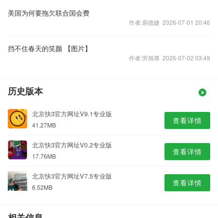
美国为何要拖欠联合国会费
作者:易德婕 2026-07-01 20:46
挡不住春天的笑颜 【图片】
作者:劳旭厚 2026-07-02 03:49
历史版本
北京快3官方网址V9.1专业版
查看详情
41.27MB
北京快3官方网址V0.2专业版
查看详情
17.76MB
北京快3官方网址V7.5专业版
查看详情
6.52MB