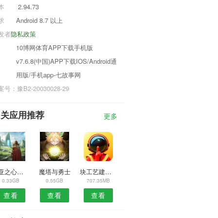
本
2.94.73
求
Android 8.7 以上
发者
隐私政策
10博网体育APP下载手机版
v7.6.8(中国)APP下载IOS/Android通
用版/手机app-七故事网
号：豫B2-20030028-29
相关应用推荐
更多
诺亚之心公测
魔塔与勇士
块工艺建筑模拟器
0.33GB
0.55GB
707.35MB
查看
查看
查看