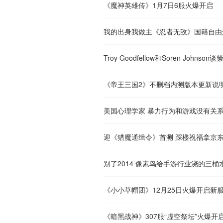
《魔神英雄传》1月7日6服火爆开启
我的出身我做主《忍者无敌》国籍自由
Troy Goodfellow和Soren Johns
《帝王三国2》不删档内测版本更新说
美国心理学家 暴力行为和游戏没有关
迎《猎魔通缉令》首测 踩楼祝福拿京
别了2014 像素鸟给手游行业浇的三桶
《小小草帽团》12月25日火爆开启新服
《暗黑战神》307服“虚空祭坛”火爆开