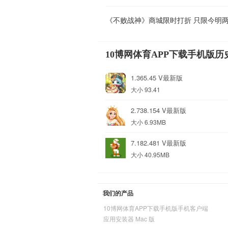
《不败战神》商城限时打折 只限今明
10博网体育APP下载手机版历
1.365.45 V最新版
大小 93.41
2.738.154 V最新版
大小 6.93MB
7.182.481 V最新版
大小 40.95MB
我们的产品
10博网体育APP下载手机版手机客户端
应用安装器 Mac 版