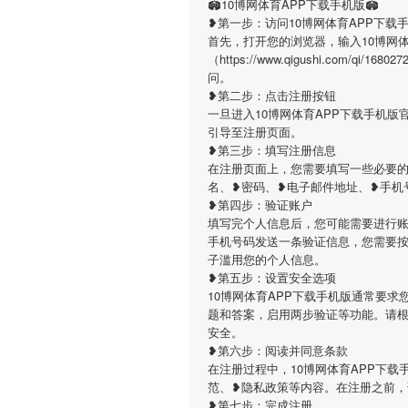
🏟10博网体育APP下载手机版🏟
❥第一步：访问10博网体育APP下载
首先，打开您的浏览器，输入10博网
（https://www.qigushi.com/q
问。
❥第二步：点击注册按钮
一旦进入10博网体育APP下载手机
引导至注册页面。
❥第三步：填写注册信息
在注册页面上，您需要填写一些必要的
名、❥密码、❥电子邮件地址、❥手机
❥第四步：验证账户
填写完个人信息后，您可能需要进行账
手机号码发送一条验证信息，您需要
子滥用您的个人信息。
❥第五步：设置安全选项
10博网体育APP下载手机版通常要
题和答案，启用两步验证等功能。请
安全。
❥第六步：阅读并同意条款
在注册过程中，10博网体育APP下
范、❥隐私政策等内容。在注册之前
❥第七步：完成注册