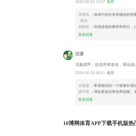
2026-06-20 12:47
推荐
李倩风
：游戏中的任务和挑战种类
来自
孙彬苑
：加强游戏的教程和指引，
更多回复
仪瑗
无敌战甲，抗击所有攻击，保证战
2026-06-20 06:21
推荐
左晓莲
：希望能找到一个能够长期
国宇莲
：增加更多的角色和技能，
更多回复
10博网体育APP下载手机版热