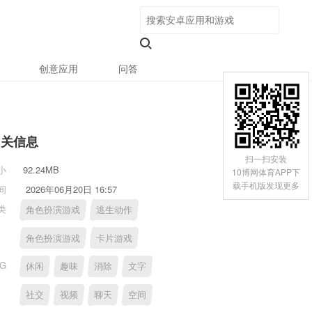
创意应用
问答
相关信息
扫一扫安装
小
92.24MB
10博网体育APP下
载手机版发现更多
间
2026年06月20日 16:57
类
角色扮演游戏
逃生动作
角色扮演游戏
卡片游戏
AG
休闲
趣味
消除
文字
社交
视频
聊天
空间