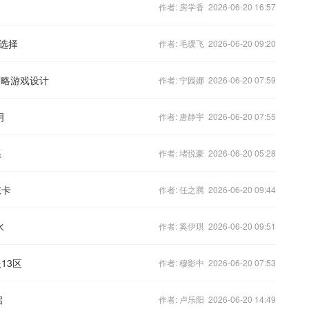
作者: 房学香 2026-06-20 16:57
选择
作者: 毛瑗飞 2026-06-20 09:20
on谈策略游戏设计
作者: 宁园娜 2026-06-20 07:59
明
作者: 唐静宇 2026-06-20 07:55
系
作者: 堵悦豪 2026-06-20 05:28
东卡
作者: 任之腾 2026-06-20 09:44
水
作者: 奚伊琪 2026-06-20 09:51
13区
作者: 穆影中 2026-06-20 07:53
启
作者: 卢乐阳 2026-06-20 14:49