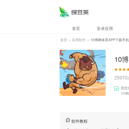
10博网体育APP下
首页
安卓应用
首页
>
应用软件
>
10博网体育APP下载手
10
25970
需优
10
软件教程