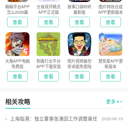
稿稿平台APP
分身双开精灵
故事口袋听听
图片特效合成
怎么2026最
APP正式版
最新版
APP更新版本
新版
2026
查看
查看
查看
查看
大角APP电脑
制香行业平台
照片视频备份
慧安星APP更
免费版
APP下载安装
安卓版免登陆
新版本
2026
版
查看
查看
查看
查看
相关攻略
更多
上海临港：独立董事张湧因工作调整离任
2026-06-19