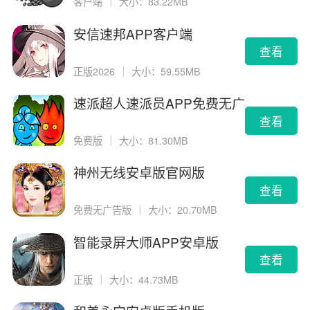
客户端
｜
大小：83.22MB
安信速邦APP客户端
查看
正版2026
｜
大小：59.55MB
速派超人速派员APP免费无广
告版
查看
免费版
｜
大小：81.30MB
神州无线安卓版官网版
查看
免费无广告版
｜
大小：20.70MB
智能录屏大师APP安卓版
查看
正版
｜
大小：44.73MB