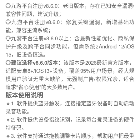
💮九游平台注册v8.6.0：老旧版本，存在已知安全漏洞/
兼容性问题，建议升级；
💮九游平台注册v8.6.0：修复关键漏洞，新增基础功
能，兼容主流系统；
💮九游平台注册v8.6.0以上：含最新性能优化、隐私保
护升级及跨平台同步功能，但需系统≥Android 12/iOS
15，旧设备慎选。
💮
建议选择v8.6.0版本：
该版本是2026最新官方版本，
适配安卓8+/iOS13+设备，覆盖95%用户场景，经大规
模用户验证无重大缺陷，无强制广告/权限冗余，适合
追求“省心使用”的大多数用户。
版本使用说明
🔸1. 软件提供蓝牙触发，连接指定蓝牙设备时自动启动
录音功能。
🔸2. 软件提供设备指纹识别，记录每台登录设备的硬件
特征码。
🔸3. 软件支持通过拖拽调整卡片顺序，帮助用户把最重