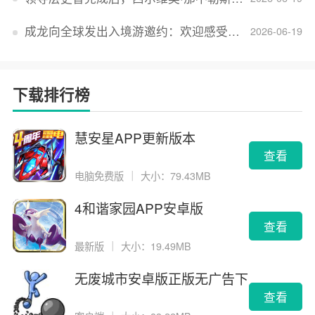
成龙向全球发出入境游邀约：欢迎感受无滤镜的真实中国
2026-06-19
下载排行榜
慧安星APP更新版本
查看
电脑免费版
｜
大小：79.43MB
4和谐家园APP安卓版
查看
最新版
｜
大小：19.49MB
无废城市安卓版正版无广告下
载
查看