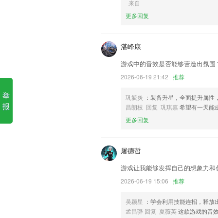
来自
1.更新及时，2265app根据最新大纲或
更多回复
2.可以让少儿学习更多培训课程的手机软
3.老师讲课扩展知识点，结合着视频解析
湛峰康
4.快速购课：支持支付宝，尽在“掌”握
游戏中的音效是否能够营造出氛围
5.超强韩语日常对话学习！韩语翻译，专
2026-06-19 21:42
推荐
6.国画名师在线点评，陪伴式的教学与点
举
pk10助赢更新了什么?
巩毓炎
：装备升星，全面提升属性
报
昌朗枝 回复 巩琪嘉
希望有一天能
简化ETC安装激活流程；
更多回复
修复签章问题
在线员工管理
屠德哲
默认收款方式增加微信支付宝现金；
游戏让我能够发挥自己的想象力和
作者主页改版
2026-06-19 15:06
推荐
增加商家试用体验功能;
联系我们
吴颖星
：学会利用技能连招，释放
以上就是pk10助赢的介绍，如果您喜欢
孟昌骅 回复 夏薇英
这款游戏的音