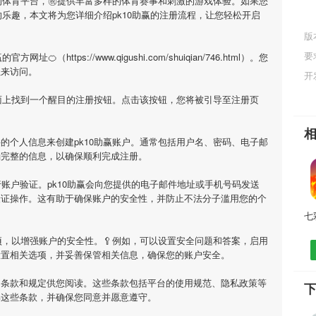
的体育平台，㊗提供丰富多样的体育赛事和刺激的游戏体验。如果您
的乐趣，本文将为您详细介绍
pk10助赢
的注册流程，让您轻松开启
版
要
赢
的官方网址🍊（https://www.qigushi.com/shuiqian/746.html）。您
址来访问。
开
面上找到一个醒目的注册按钮。点击该按钮，您将被引导至注册页
要的个人信息来创建
pk10助赢
账户。通常包括用户名、密码、电子邮
确完整的信息，以确保顺利完成注册。
行账户验证。
pk10助赢
会向您提供的电子邮件地址或手机号码发送
验证操作。这有助于确保账户的安全性，并防止不法分子滥用您的个
，以增强账户的安全性。🥄例如，可以设置安全问题和答案，启用
设置相关选项，并妥善保管相关信息，确保您的账户安全。
用条款和规定供您阅读。这些条款包括平台的使用规范、隐私政策等
下
解这些条款，并确保您同意并愿意遵守。