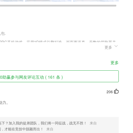
包.
的RPG手机游戏，采用3D模式引擎打造，画面更逼真，无数的冒险莫关
更多
才能通过关卡，消灭敌人快速通关，获取了大量的资源后，你可以用来
更多
渲染气氛
0助赢参与网友评论互动 ( 161 条 )
206
动力。
265儿童的发展主题。
设备可以在此管理；
高下？加入我的徒弟团队，我们将一同征战，战无不胜！
来自
则，才能在竞技中脱颖而出！
来自