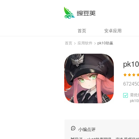
首页
安卓应用
首页
>
应用软件
>
pk10助赢
pk1
67245
需优
pk1
小编点评