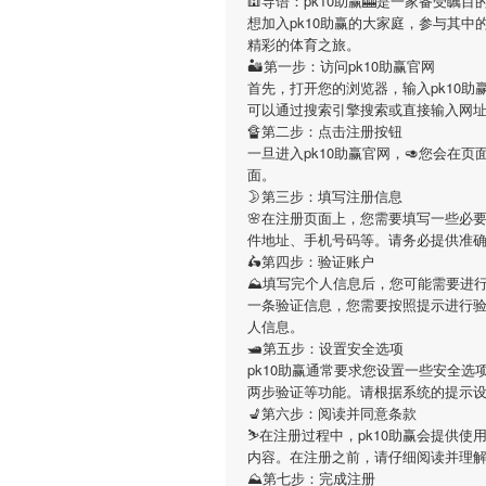
🕍导语：
pk10助赢
🎰是一家备受瞩目
想加入
pk10助赢
的大家庭，参与其中
精彩的体育之旅。
🏜第一步：访问pk10助赢官网
首先，打开您的浏览器，输入
pk10助
可以通过搜索引擎搜索或直接输入网
🔏第二步：点击注册按钮
一旦进入
pk10助赢
官网，🥑您会在页
面。
🌛第三步：填写注册信息
🌸在注册页面上，您需要填写一些必
件地址、手机号码等。请务必提供准
🛵第四步：验证账户
⛰填写完个人信息后，您可能需要进
一条验证信息，您需要按照提示进行
人信息。
🛥第五步：设置安全选项
pk10助赢
通常要求您设置一些安全选项
两步验证等功能。请根据系统的提示
💺第六步：阅读并同意条款
⛷在注册过程中，
pk10助赢
会提供使
内容。在注册之前，请仔细阅读并理
⛰第七步：完成注册