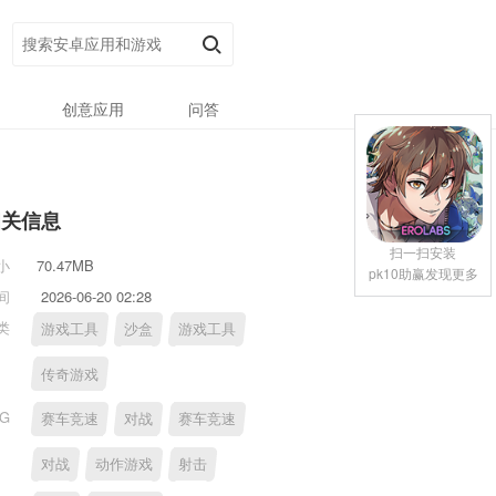
创意应用
问答
相关信息
扫一扫安装
小
70.47MB
pk10助赢发现更多
间
2026-06-20 02:28
类
游戏工具
沙盒
游戏工具
传奇游戏
AG
赛车竞速
对战
赛车竞速
对战
动作游戏
射击