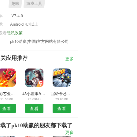
趣味
游戏工具
本
V7.4.9
求
Android 4.7以上
发者
隐私政策
pk10助赢(中国)官方网站有限公司
相关应用推荐
更多
七彩芯业主端APP
48小差事APP
百家传记安卓版
51.58MB
73.69MB
73.90MB
查看
查看
查看
载了pk10助赢的朋友都下载了
更多