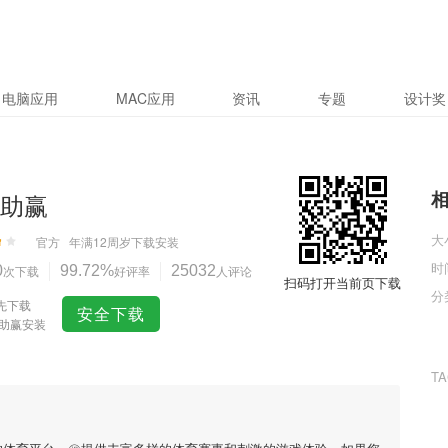
电脑应用
MAC应用
资讯
专题
设计奖
0助赢
大
官方
年满12周岁
下载安装
时
0
次下载
99.72%
好评率
25032
人评论
扫码打开当前页下载
分
先下载
安全下载
0助赢安装
T