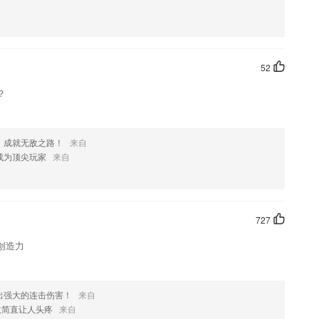
教材修订补充你要的考题信息
件，让用户都可以学习到更多的知识；
，记忆起来比较容易
52
？
业韩语发音，让2265用户在国内也能轻松学地道韩语。
评服务。
，成就无敌之路！
来自
成为顶尖玩家
来自
727
创造力
出强大的连击伤害！
来自
这款软件，您可以到应用商店进行打分评论，说出您的使用经历，以帮助
效简直让人头疼
来自