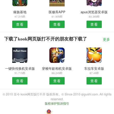
傣族基地
医修库APP
apus浏览器安卓版
47.31MB
61.90MB
80.36MB
查看
查看
查看
下载了kook网页版打不开的朋友都下载了
更多
一键快传换机安卓版
穿梭年龄相机安卓版
车拉车安卓版
51.71MB
88.24MB
87.4MB
查看
查看
查看
© 2010 至今 kook网页版打不开 版权所有。© Since 2010 qigushi.com. All rights
reserved.
版权保护投诉指引
・