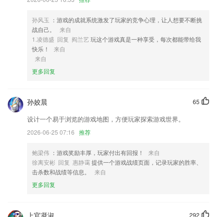
3,汇聚全国与你一起奋斗在自考路上的小伙伴，相互支持帮助，有问必
答；
孙风玉
：游戏的成就系统激发了玩家的竞争心理，让人想要不断挑
4,下很多热门的资源这里都有，而且不需要花钱也能看，全网免费看；
战自己。
来自
1.凌德盛 回复 阎兰艺
玩这个游戏真是一种享受，每次都能带给我
5,抖音独家曲库，海量音乐让你的更“声”动。
快乐！
来自
6,状态栏歌词显示，使用简单
来自
更多回复
kook网页版打不开软件优势
1.·主要在线辅导小学阶段的英语、语文、数学，学生可以实现线上学习
孙姣晨
65
2.·在没有老师教学的情况下,也能自己学习，掌握语文知识
设计一个易于浏览的游戏地图，方便玩家探索游戏世界。
3.赏中华诗词 传承古典文化
2026-06-25 07:16
推荐
4.解读官方报名流程和报名条件，让考试顺利报名，不再疑惑。
5.幼儿园小学初中，一手信息轻松GET；
鲍梁伟
：游戏奖励丰厚，玩家付出有回报！
来自
徐离安彬 回复 惠静霭
提供一个游戏战绩页面，记录玩家的胜率、
6.车灯演示：视觉效果更直观；
击杀数和战绩等信息。
来自
kook网页版打不开更新了什么?
更多回复
改善功能
过敏功能持续上线，随时了解身边的过敏源，健康快乐每一天。
上官凝淑
292