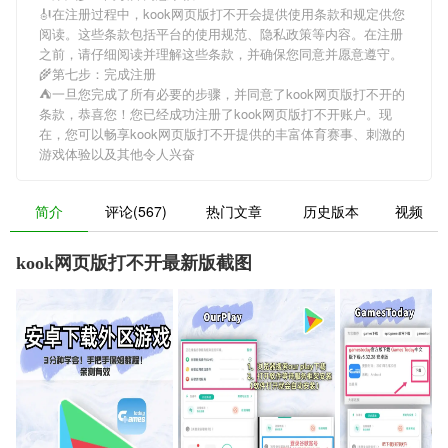
🎻在注册过程中，
kook网页版打不开
会提供使用条款和规定供您
阅读。这些条款包括平台的使用规范、隐私政策等内容。在注册
之前，请仔细阅读并理解这些条款，并确保您同意并愿意遵守。
🌾第七步：完成注册
⛺️一旦您完成了所有必要的步骤，并同意了
kook网页版打不开
的
条款，恭喜您！您已经成功注册了kook网页版打不开账户。现
在，您可以畅享
kook网页版打不开
提供的丰富体育赛事、刺激的
游戏体验以及其他令人兴奋
简介
评论(567)
热门文章
历史版本
视频
kook网页版打不开最新版截图