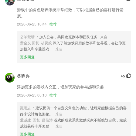
增加游戏化成绩积分系统，丰富可玩性。
游戏中的角色培养系统非常细致，可以根据自己的喜好进行发
新增查看所有带权限的应用功能
展。
感谢大家的支持，我们下期再见??
2026-06-25 16:44
推荐
添加实时监控模块
公羊梵晴
：加入公会，共同攻克副本和团队任务
来自
联系我们
费全义 回复 胡灵姣
深入了解游戏背后的故事和世界观，会让你更
以上就是kook网页版打不开的介绍，如果您喜欢这款软件，您可以到应
加投入和享受游戏！
来自
用商店进行打分评论，说出您的使用经历，以帮助我们更好的对产品进行
更多回复
优化修改。
柴骅兴
45
添加更多的游戏内交互，增加玩家的参与感和乐趣
2026-06-25 06:10
推荐
甄雨志
：建议提供一个自定义角色的功能，让玩家能根据自己的喜
好来设计角色形象。
来自
孟诚建 回复 昌信涛
游戏的成就系统激励玩家不断挑战自我，完成
成就获得丰厚奖励！
来自
更多回复