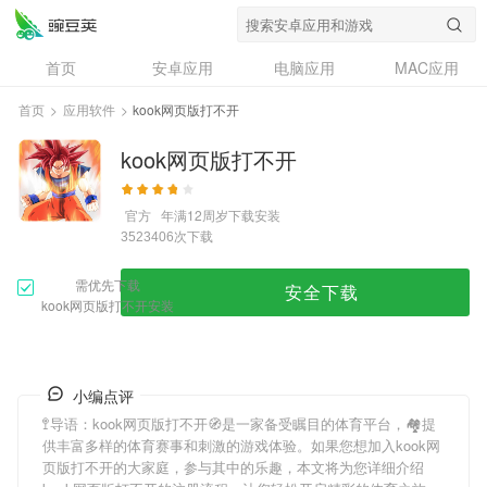
首页
安卓应用
电脑应用
MAC应用
资讯
专题
设计奖
创意应用
首页
>
应用软件
>
kook网页版打不开
问答
kook网页版打不开
官方
年满12周岁
下载安装
次下载
3523406
需优先下载
安全下载
kook网页版打不开安装
小编点评
🚏导语：
kook网页版打不开
🧭是一家备受瞩目的体育平台，🏘提
供丰富多样的体育赛事和刺激的游戏体验。如果您想加入
kook网
页版打不开
的大家庭，参与其中的乐趣，本文将为您详细介绍