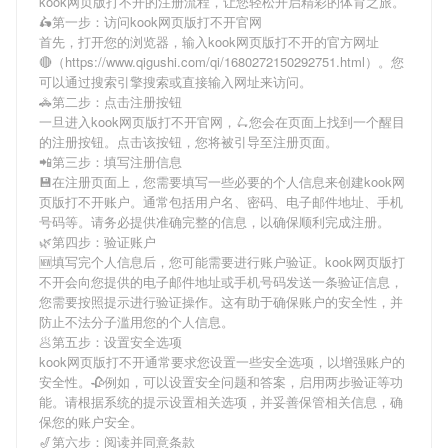
kook网页版打不开
的注册流程，让您轻松开启精彩的体育之旅。
🛵第一步：访问kook网页版打不开官网
首先，打开您的浏览器，输入
kook网页版打不开
的官方网址
🔴（https://www.qigushi.com/qi/1680272150292751.html）。您
可以通过搜索引擎搜索或直接输入网址来访问。
🚓第二步：点击注册按钮
一旦进入
kook网页版打不开
官网，🛴您会在页面上找到一个醒目
的注册按钮。点击该按钮，您将被引导至注册页面。
📲第三步：填写注册信息
💾在注册页面上，您需要填写一些必要的个人信息来创建
kook网
页版打不开
账户。通常包括用户名、密码、电子邮件地址、手机
号码等。请务必提供准确完整的信息，以确保顺利完成注册。
🌿第四步：验证账户
🆕填写完个人信息后，您可能需要进行账户验证。
kook网页版打
不开
会向您提供的电子邮件地址或手机号码发送一条验证信息，
您需要按照提示进行验证操作。这有助于确保账户的安全性，并
防止不法分子滥用您的个人信息。
🥟第五步：设置安全选项
kook网页版打不开
通常要求您设置一些安全选项，以增强账户的
安全性。🥀例如，可以设置安全问题和答案，启用两步验证等功
能。请根据系统的提示设置相关选项，并妥善保管相关信息，确
保您的账户安全。
🎷第六步：阅读并同意条款