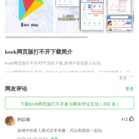
kook网页版打不开下载简介
kook网页版打不开
APP,现在下载,新用户还送新人礼包.
kook网页版打不开是一款玩法十分火爆的仙侠游戏，在这款游戏上，玩
更多
家将会感受到超大的游戏世界地图，去探索整个世界的游戏奥秘，随时可
以与好友一起体验游戏副本，每天都有精彩的活动，各种世界BOSS不定
网友评论
更多
时开启，只要参与就能获得丰富的道具奖励，上线轻松领满v，多倍经验
轻松挂机升级，感受最休闲的仙侠游戏。
下载kook网页版打不开参与网友评论互动 ( 392 条 )
kook网页版打不开软件特色
1,从拥有超过850000张图片的并且还在不断增长的库中选择或使用您自
利以敬
412
己的图片;
游戏中的多人模式非常有趣，可以和朋友一起玩
2,供需明确化
2026-06-25 16:53
推荐