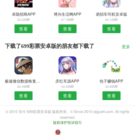
卓隐招商APP
博兴生活网APP
易招车司机安卓版
33.22MB
27.78MB
44.10MB
查看
查看
查看
下载了699彩票安卓版的朋友都下载了
更多
极速微信数据恢复免费
庆红车源APP
包子赚钱APP
22.49MB
43.33MB
33.85MB
查看
查看
查看
© 2010 至今 699彩票安卓版 版权所有。© Since 2010 qigushi.com. All rights
reserved.
版权保护投诉指引
・