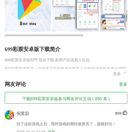
699彩票安卓版下载简介
699彩票安卓版
APP,现在下载,新用户还送新人礼包.
699彩票安卓版是一款独具东方特色的大型多人在线对战的热血修仙RPG
更多
手游，极致绝美的游戏画面，融合多种浪漫的修仙元素，带你体验不同修
仙世界，多样化的职业历练，刻画立体的修仙职业角色，玩家可以任意的
网友评论
更多
选择，开始一段全新的修仙之旅，对封仙之斗破世界安卓正式版v10.19.1
这款游戏感兴趣的玩家赶紧来趣趣手游网下载体验吧。
下载699彩票安卓版参与网友评论互动 ( 250 条 )
699彩票安卓版软件特色
1,手机移动审批，有了新的待审批之后能够在此一键完成批复；
倪宽启
809
2,全真题库100%保过，不过现金赔付，助你轻松应对考试。
玩了这款游戏之后，我对游戏的期待值更高了，超级好玩！
3,根据自身需求选择题型、难度等进行组卷练习。
2026-06-21 07:48
推荐