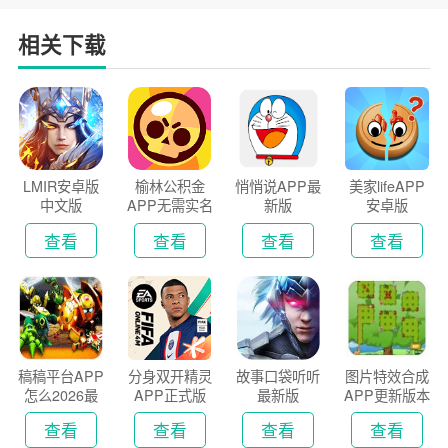
相关下载
LMIR安卓版
榆林公积金
悄悄说APP最
美家lifeAPP
中文版
APP无需实名
新版
安卓版
认证版
查看
查看
查看
查看
稿稿平台APP
分身双开精灵
故事口袋听听
图片特效合成
怎么2026最
APP正式版
最新版
APP更新版本
新版
2026
查看
查看
查看
查看