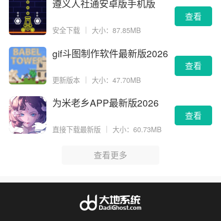
遵义人社通安卓版手机版
查看
安全下载
｜
大小：87.85MB
gif斗图制作软件最新版2026
版
查看
更新版本
｜
大小：47.70MB
为米老乡APP最新版2026
查看
直接下载最新版
｜
大小：60.73MB
查看更多