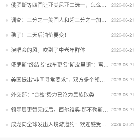
俄罗斯等四国让亚美尼亚二选一，怎么回事？
2026-06-21
调查：三分之一美国人和超三分之一加拿大人感到经济压力
2026-06-21
稳了！三天后油价要变！
2026-06-21
演唱会的风，吹到了中老年群体
2026-06-21
俄罗斯“终结者”战车更名“斯皮里顿”：寓意强大可靠，彰显俄精神力量
2026-06-21
美国提出“非同寻常要求”，双方多个领域分歧依旧，印美贸易谈判进入“关键阶段”
2026-06-21
外交部：''台独''势力已沦为民族败类
2026-06-21
领导层更替完成后，西尔维奥·那不勒斯出任Lucid首席执行官
2026-06-21
成龙向全球发出入境游邀约：欢迎感受无滤镜的真实中国
2026-06-21