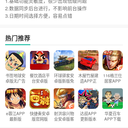
1.基础功能灵敏度，很少出现低级问题
2.数据同步后台进行，不影响前台操作
3.日期时间选择方便，容易点错
热门推荐
书签地球安
餐饮酒店平
环球驿家安
木屋竹屋建
116格兰仕
卓版无广告
台安卓版
卓版新版免
造APP正
居家APP
官方正版
2026版
费下载
版2026
手机版
e蓉江APP
快捷奏安卓
射洪容兴物
达叔APP
华夏召车
最新版
版官网版
业安卓版客
更新版本
APP下载
户端
2026
安装2026