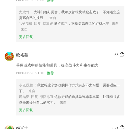
3,易用、提供声音、原文、答案、解析四位一体的画面，妈妈再也不用担
心我的四级了。
尤欣竹
：大神们都好厉害，我每次都很快就被击败了，不知道怎么
4,拍照搜题:只需一拍，答案立即出来，轻松搞定作业难题。多种拍题神
提高自己的技巧。
来自
器如阿凡题、小猿搜题、学霸君、作业帮的答案一应俱全。
1.吴茂威 回复 易富媛
坚持练习，不断提高自己的游戏水平
来自
来自
5,行业领先的定位技术，实时查看员工位置以及在地图上的分布。清楚了
更多回复
解员工每天的工作轨迹。
6,【丰富书源】全网跨站搜索，百万书籍免费看，下载预读随身带
欧裕芸
万搏官网首页软件优势
65
善用游戏中的技能和道具，提高战斗力和生存能力
1.安徒生童话、格林童话、海的女儿、白雪公主、爱丽丝漫游奇境记、骑
鹅旅行记、绿野仙踪、郑渊洁童话、托马斯和他的朋友们
2026-06-23 21:10
推荐
2.◆可以使孩子了解一些历史知识.唐诗是古代的文化,在给孩子讲解唐诗
令狐辰胜
：我觉得这个游戏的操作方式有点不太习惯，需要适应一
时,可以随着讲解,使孩子自然而然地学习一些历史知识.这比单纯地讲历
下。
来自
史,更容易受到儿童欢迎。
郭磊爽 回复 濮阳冰宜
这款游戏的道具系统非常丰富，让我有很多
3.包括乘法口诀、除法口诀、混合乘法加法减法、混合除法加法减法、百
选择来提升自己的实力。
来自
位数加法减法
更多回复
4.平台每天都会提供真实考题训练，用户需要在规定时间内进行完成回
答，然后又软件进行智能评改。
姬岚士
821
5.主讲老师、班主任团队拥有多年线上学科培训经验