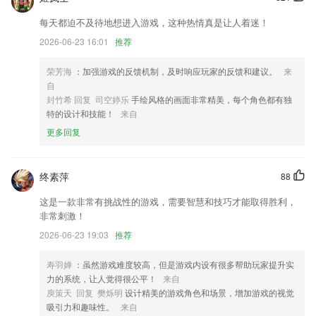
6.共享卡片，同伴更高效
每天都迫不及待地想进入游戏，这种热情真是让人着迷！
万搏官网首页更新了什么?
2026-06-23 16:01
推荐
未来将支持更多公交使用
荣芳海
：加强游戏的反馈机制，及时响应玩家的反馈和建议。
来
自
远程连接对用户为空的异常的兼容性
封竹希 回复 司空婷乐
手绘风格的画面非常精美，每个角色都有独
优化证件上传功能；
特的设计和技能！
来自
调整了新闻详情贴片广告位置
更多回复
新增图片加水印
更直接的现场体验，新增直播推送功能，小编为您推荐更多现场直播！
终素萍
88
联系我们
这是一款非常有挑战性的游戏，需要智慧和技巧才能取得胜利，
以上就是万搏官网首页的介绍，如果您喜欢这款软件，您可以到应用商店
非常刺激！
进行打分评论，说出您的使用经历，以帮助我们更好的对产品进行优化修
2026-06-23 19:03
推荐
改。
寿羽婵
：虽然游戏难度较高，但是游戏内设有很多帮助玩家提升实
力的系统，让人觉得很公平！
来自
庾策天 回复 樊烁明
设计精美的游戏角色和场景，增加游戏的视觉
吸引力和趣味性。
来自