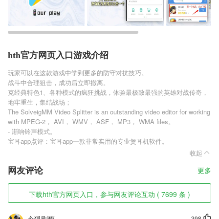
hth官方网页入口游戏介绍
玩家可以在这款游戏中学到更多的防守对抗技巧。
战斗中合理狙击，成功后立即撤离。
克经典特色1、各种模式的疯狂挑战，体验最极致最强的英雄对战传奇，
地牢重生，集结战场；
The SolveigMM Video Splitter is an outstanding video editor for working
with MPEG-2， AVI， WMV， ASF， MP3， WMA files。
- 渐响铃声模式。
宝耳app点评：宝耳app一款非常实用的专业煲耳机软件。
收起
网友评论
更多
下载hth官方网页入口，参与网友评论互动 ( 7699 条 )
令狐刚馥
398