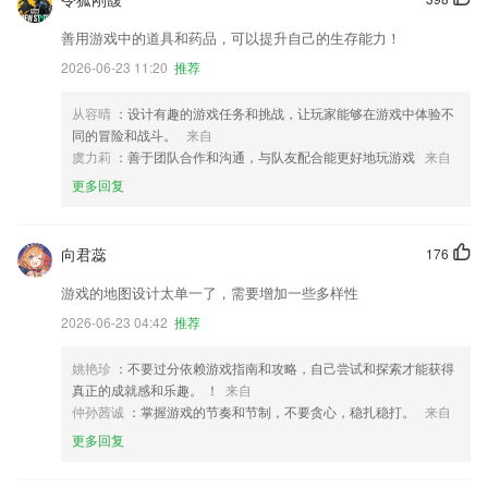
善用游戏中的道具和药品，可以提升自己的生存能力！
2026-06-23 11:20
推荐
从容晴
：设计有趣的游戏任务和挑战，让玩家能够在游戏中体验不
同的冒险和战斗。
来自
虞力莉
：善于团队合作和沟通，与队友配合能更好地玩游戏
来自
更多回复
向君蕊
176
游戏的地图设计太单一了，需要增加一些多样性
2026-06-23 04:42
推荐
姚艳珍
：不要过分依赖游戏指南和攻略，自己尝试和探索才能获得
真正的成就感和乐趣。 ！
来自
仲孙茜诚
：掌握游戏的节奏和节制，不要贪心，稳扎稳打。
来自
更多回复