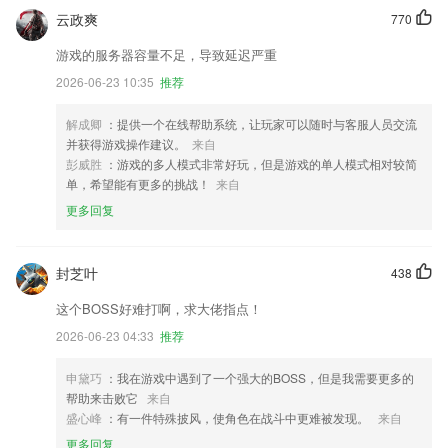
云政爽
770
游戏的服务器容量不足，导致延迟严重
2026-06-23 10:35
推荐
解成卿
：提供一个在线帮助系统，让玩家可以随时与客服人员交流
并获得游戏操作建议。
来自
彭威胜
：游戏的多人模式非常好玩，但是游戏的单人模式相对较简
单，希望能有更多的挑战！
来自
更多回复
封芝叶
438
这个BOSS好难打啊，求大佬指点！
2026-06-23 04:33
推荐
申黛巧
：我在游戏中遇到了一个强大的BOSS，但是我需要更多的
帮助来击败它
来自
盛心峰
：有一件特殊披风，使角色在战斗中更难被发现。
来自
更多回复