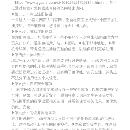
（https://www.qigushi.com/qi/1680272217293814.html）。您可
以通过搜索引擎搜索或直接输入网址来访问。
❥第二步：点击注册按钮
一旦进入hth官方网页入口官网，您会在页面上找到一个醒目的注
册按钮。点击该按钮，您将被引导至注册页面。
❥第三步：填写注册信息
在注册页面上，您需要填写一些必要的个人信息来创建hth官方网
页入口账户。通常包括用户名、❥密码、❥电子邮件地址、❥手
机号码等。请务必提供准确完整的信息，以确保顺利完成注册。
❥第四步：验证账户
填写完个人信息后，您可能需要进行账户验证。hth官方网页入口
会向您提供的电子邮件地址或手机号码发送一条验证信息，您需
要按照提示进行验证操作。这有助于确保账户的安全性，并防止
不法分子滥用您的个人信息。
❥第五步：设置安全选项
hth官方网页入口通常要求您设置一些安全选项，以增强账户的安
全性。例如，可以设置安全问题和答案，启用两步验证等功能。
请根据系统的提示设置相关选项，并妥善保管相关信息，确保您
的账户安全。
❥第六步：阅读并同意条款
在注册过程中，hth官方网页入口会提供使用条款和规定供您阅
读。这些条款包括平台的使用规范、❥隐私政策等内容。在注册
之前，请仔细阅读并理解这些条款，并确保您同意并愿意遵守。