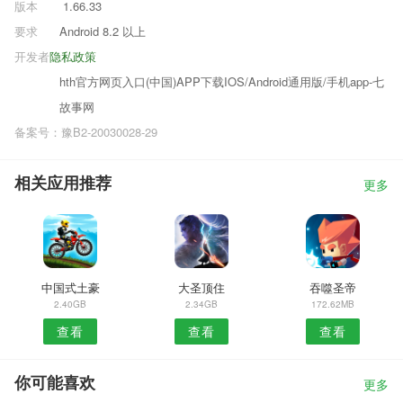
版本
1.66.33
要求
Android 8.2 以上
开发者
隐私政策
hth官方网页入口(中国)APP下载IOS/Android通用版/手机app-七
故事网
备案号：豫B2-20030028-29
相关应用推荐
更多
中国式土豪
大圣顶住
吞噬圣帝
2.40GB
2.34GB
172.62MB
查看
查看
查看
你可能喜欢
更多