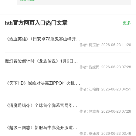
hth官方网页入口热门文章
更多
《热血英雄》1日安卓72服鬼雾山峰开服公告
作者: 柯罡怡 2026-06-23 11:20
魔幻冒险倒计时《龙族传说》1月6日封测
作者: 吕妮民 2026-06-23 07:28
《天下HD》巅峰对决赢ZIPPO打火机 火烧战力榜
作者: 江翰卿 2026-06-23 04:51
《猎魔通缉令》全球首个弹幕官网引爆吐槽热潮
作者: 包杰奇 2026-06-23 07:28
《超级三国志》新服马中赤兔开服道具奖励活动
作者: 单妹波 2026-06-23 03:46