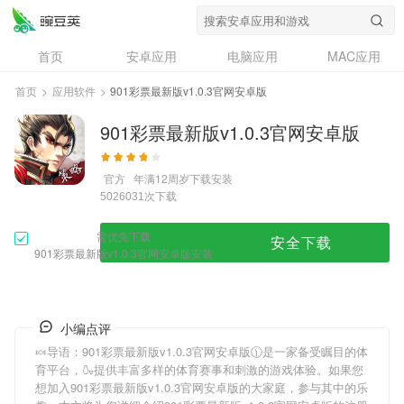
首页
安卓应用
电脑应用
MAC应用
资讯
专题
设计奖
创意应用
首页
>
应用软件
>
901彩票最新版v1.0.3官网安卓版
问答
901彩票最新版v1.0.3官网安卓版
官方
年满12周岁
下载安装
次下载
5026031
需优先下载
安全下载
901彩票最新版v1.0.3官网安卓版安装
小编点评
🍬导语：
901彩票最新版v1.0.3官网安卓版
🕦是一家备受瞩目的体
育平台，🍶提供丰富多样的体育赛事和刺激的游戏体验。如果您
想加入
901彩票最新版v1.0.3官网安卓版
的大家庭，参与其中的乐