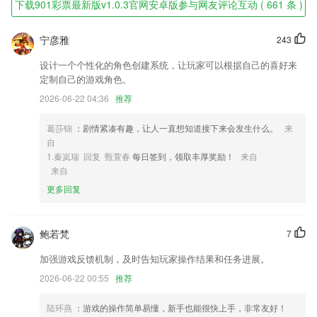
下载901彩票最新版v1.0.3官网安卓版参与网友评论互动 ( 661 条 )
1,更智能：数据中断补传，实时里程纠偏；
宁彦雅
243
2,4）提供全流程推送服务
3,及时跟踪艺术市场冷热,科学探究艺术产业发展经营
设计一个个性化的角色创建系统，让玩家可以根据自己的喜好来
定制自己的游戏角色。
4,【各科目全按新大纲考点】
2026-06-22 04:36
推荐
5,蓝牙加密：双向动态加密，保障信息安全。
6,趣味跟读词汇与短语，高效练习发音，
葛莎锦
：剧情紧凑有趣，让人一直想知道接下来会发生什么。
来
自
901彩票最新版v1.0.3官网安卓版软件优势
1.秦岚瑞 回复 甄萱春
每日签到，领取丰厚奖励！
来自
来自
1.各种题库的用户可以自行选择，章节练习、真题模拟、专题考点、万模
考、救命稻草等题目，只要仔细刷题，考试就不是问题。
更多回复
2.* 丰厚多彩的画画目标，动物，形状，生果，小孩等
3.APP有道AI即时意见反馈进步开口次数
鲍若梵
7
4.我们提供有趣有效的学习游戏，让幼儿对周围的事物、现象感兴趣，有
加强游戏反馈机制，及时告知玩家操作结果和任务进展。
好奇心和求知欲。
2026-06-22 00:55
推荐
5.考试节目自由切换，因为放射技术2265考试的考试科目全部在此所以可
以切换；
陆环燕
：游戏的操作简单易懂，新手也能很快上手，非常友好！