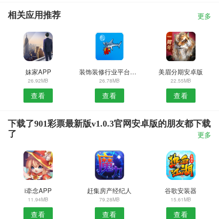
相关应用推荐
更多
妹家APP
装饰装修行业平台APP
美眉分期安卓版
26.92MB
26.78MB
22.55MB
查看
查看
查看
下载了901彩票最新版v1.0.3官网安卓版的朋友都下载
了
更多
i牵念APP
赶集房产经纪人
谷歌安装器
11.94MB
79.28MB
15.61MB
查看
查看
查看