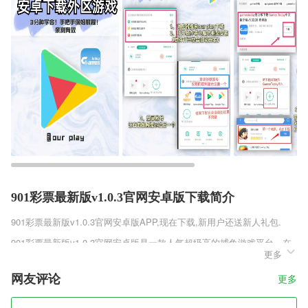
901彩票最新版v1.0.3官网安卓版下载简介
901彩票最新版v1.0.3官网安卓版
APP,现在下载,新用户还送新人礼包.
901彩票最新版v1.0.3官网安卓版是一款人气超级高的捕鱼游戏平台，在
更多
这款全新的疯狂捕鱼疯狂捕鱼之中，玩家可以通过疯狂的捕鱼赢取大量的
红包奖励!丰富的捕鱼电玩城玩法，像无限金币的捕鱼游戏快感，疯狂捕
网友评论
更多
鱼红包版带给你最刺激的捕鱼游戏快感哦。
901彩票最新版v1.0.3官网安卓版软件特色