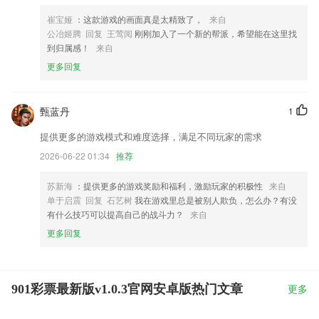
崔宝娅
：这款游戏的画面真是太精致了，
来自
公冶姬腾 回复 王莺阅
刚刚加入了一个新的帮派，希望能在这里找
到归属感！
来自
更多回复
甄蓝丹
1
提供更多的游戏模式和难度选择，满足不同玩家的需求
2026-06-22 01:34
推荐
苏新海
：提供更多的游戏奖励和福利，激励玩家的积极性
来自
单于启震 回复 石艺树
我在游戏里总是被别人欺负，怎么办？有没
有什么技巧可以提高自己的战斗力？
来自
更多回复
901彩票最新版v1.0.3官网安卓版热门文章
更多