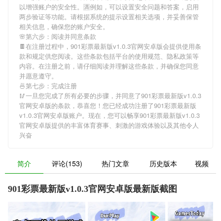
以增强账户的安全性。🈵例如，可以设置安全问题和答案，启用
两步验证等功能。请根据系统的提示设置相关选项，并妥善保管
相关信息，确保您的账户安全。
🌸第六步：阅读并同意条款
🍫在注册过程中，
901彩票最新版v1.0.3官网安卓版
会提供使用条
款和规定供您阅读。这些条款包括平台的使用规范、隐私政策等
内容。在注册之前，请仔细阅读并理解这些条款，并确保您同意
并愿意遵守。
🍜第七步：完成注册
🥢一旦您完成了所有必要的步骤，并同意了
901彩票最新版v1.0.3
官网安卓版
的条款，恭喜您！您已经成功注册了901彩票最新版
v1.0.3官网安卓版账户。现在，您可以畅享
901彩票最新版v1.0.3
官网安卓版
提供的丰富体育赛事、刺激的游戏体验以及其他令人
兴奋
简介
评论(153)
热门文章
历史版本
视频
901彩票最新版v1.0.3官网安卓版最新版截图