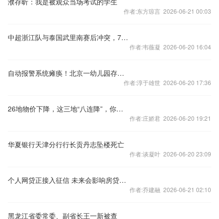
濮存昕：我是被观众当场考试的学生
作者:东方琼言 2026-06-21 00:03
中超浙江队与泰国武里南赛后冲突，7人被禁赛48场
作者:韦薇凝 2026-06-20 16:04
自动报警系统瘫痪！北京一幼儿园存重大火灾隐患
作者:淳于雄世 2026-06-20 17:36
26地物价下降，这三地“八连降”，你家呢？
作者:庄娇君 2026-06-20 19:21
华夏银行天津分行行长贡丹志坠楼死亡
作者:谈凝叶 2026-06-20 23:09
个人网贷正接入征信 未来会影响房贷么？
作者:乔建融 2026-06-21 02:10
黑龙江省委常委、副省长王一新被查