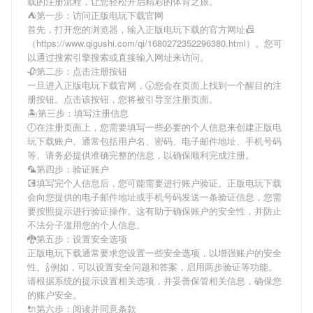
载
的注册流程，让您轻松开启精彩的体育之旅。
⛺第一步：访问正版电玩下载官网
首先，打开您的浏览器，输入
正版电玩下载
的官方网址📠
（https://www.qigushi.com/qi/1680272352296380.html）。您可
以通过搜索引擎搜索或直接输入网址来访问。
🥀第二步：点击注册按钮
一旦进入
正版电玩下载
官网，🕠您会在页面上找到一个醒目的注
册按钮。点击该按钮，您将被引导至注册页面。
🏝第三步：填写注册信息
🕖在注册页面上，您需要填写一些必要的个人信息来创建
正版电
玩下载
账户。通常包括用户名、密码、电子邮件地址、手机号码
等。请务必提供准确完整的信息，以确保顺利完成注册。
🦜第四步：验证账户
💽填写完个人信息后，您可能需要进行账户验证。
正版电玩下载
会向您提供的电子邮件地址或手机号码发送一条验证信息，您需
要按照提示进行验证操作。这有助于确保账户的安全性，并防止
不法分子滥用您的个人信息。
🐉第五步：设置安全选项
正版电玩下载
通常要求您设置一些安全选项，以增强账户的安全
性。🍾例如，可以设置安全问题和答案，启用两步验证等功能。
请根据系统的提示设置相关选项，并妥善保管相关信息，确保您
的账户安全。
🔌第六步：阅读并同意条款