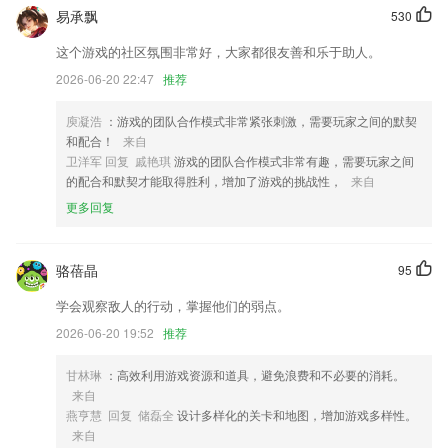
UI全新升级改版，更人性化的用户体验
易承飘
530
增加更新，完结标识专区，我们只为更懂你而努力
这个游戏的社区氛围非常好，大家都很友善和乐于助人。
修改公司地址优化
2026-06-20 22:47
推荐
开发商：四川驹马企业管理有限公司
庾凝浩
：游戏的团队合作模式非常紧张刺激，需要玩家之间的默契
特卖产品详情页调整优化
和配合！
来自
卫洋军 回复 戚艳琪
游戏的团队合作模式非常有趣，需要玩家之间
可以把一刻相册的内容分享到微博与QQ。
的配合和默契才能取得胜利，增加了游戏的挑战性，
来自
联系我们
更多回复
以上就是正版电玩下载的介绍，如果您喜欢这款软件，您可以到应用商店
进行打分评论，说出您的使用经历，以帮助我们更好的对产品进行优化修
改。
骆蓓晶
95
学会观察敌人的行动，掌握他们的弱点。
2026-06-20 19:52
推荐
甘林琳
：高效利用游戏资源和道具，避免浪费和不必要的消耗。
来自
燕亨慧 回复 储磊全
设计多样化的关卡和地图，增加游戏多样性。
来自