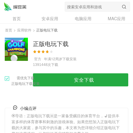
首页
安卓应用
电脑应用
MAC应用
资讯
专题
设计奖
创意应用
首页
>
应用软件
>
正版电玩下载
问答
正版电玩下载
官方
年满12周岁
下载安装
次下载
1391448
需优先下载
安全下载
正版电玩下载安装
小编点评
🏵导语：
正版电玩下载
🆔是一家备受瞩目的体育平台，💺提供丰
富多样的体育赛事和刺激的游戏体验。如果您想加入
正版电玩下
载
的大家庭，参与其中的乐趣，本文将为您详细介绍
正版电玩下