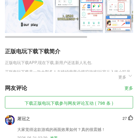
正版电玩下载下载简介
正版电玩下载
APP,现在下载,新用户还送新人礼包.
正版电玩下载是一款大型多人在线经营商业模拟游戏!玩家从入场小职员
更多
逐渐蜕变，在游戏当中可以让玩家感受到脚踏实地平步青云的真实职场感
觉，更有万人同时在线让你感受实时的商业碰撞，体验真正的商业竞争感
网友评论
更多
觉!在职场过关斩将，成为BOSS，并且在商场驰骋风云的剧情!职场手游
典范，打造属于你的新商业时代，在游戏当中玩家将会扮演一个刚刚毕业
的大学生在职场上打拼，慢慢升职加薪当上霸道总裁，坐拥各种美女的青
下载正版电玩下载参与网友评论互动 ( 798 条 )
睐，更有超多的剧情任务等你体验!
正版电玩下载软件特色
屠冠之
27
1,内置强大的搜索引擎，同时支持文字、拼音搜索。
大家觉得这款游戏的画面效果如何？真的很震撼！
2026-06-21 02:29
推荐