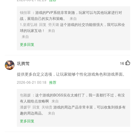
2,1优化数据更新问题。
3,打通行业垂直信息链，建立买卖双方需求快速匹配的信息通道。
钱恒翠
：游戏的PVP系统非常刺激，玩家可以与其他玩家进行对
4,【在线课堂】
战，展现自己的实力和策略。
来自
1.皇甫弘雄 回复 劳天璐
这个游戏的社交功能很强大，我可以和全
5,海量搜索片库
球的玩家互动！
来自
6,高清录音：随心所欲，各类音频，随意录取；
来自
更多回复
正版电玩下载软件优势
1.为用户提供了反馈按钮，问题反馈，轻松即可反馈各种问题。
巩腾莺
16
2.：初级300+、中级近400词语搭配专栏，2265初级近20,000、中级近4
0,000项搭配信息，助力遣词造句
提供更多自定义选项，让玩家能够个性化游戏角色和游戏界面。
3.高清的全彩电子课本：可点读，每页都配有高清的真人朗读。
2026-06-21 00:18
推荐
4.学生到离校刷卡推送提醒，月日历考勤查看，月考勤统计及明细，周考
包颖媛
：这个游戏的BOSS实在太难打了，我一直都打不过，有没
勤统计及明细
有人能给点攻略啊
来自
5.解决各种上岗问题，助力每个员工能够顺利的入职
潘媛宇 回复 关锦贵
游戏的周边产品非常丰富，可以收集到很多有
趣的周边商品。
来自
6.支撑使命式的必需课程使命、岗位包式的学习地图以及选修式公开课三
种学习模式
更多回复
正版电玩下载更新了什么?