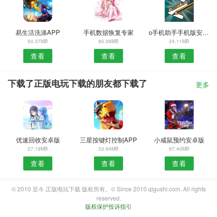
易生活洗涤APP
手机数据恢复专家
o手机助手手机版安卓版
50.37MB
85.58MB
24.11MB
查看
查看
查看
下载了正版电玩下载的朋友都下载了
更多
优速回收安卓版
三星按键灯控制APP
小咸鼠预约安卓版
27.19MB
33.94MB
67.40MB
查看
查看
查看
© 2010 至今 正版电玩下载 版权所有。© Since 2010 qigushi.com. All rights
reserved.
版权保护投诉指引