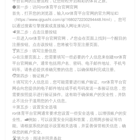
平台官网
的注册流程，让您轻松开启精彩的体育之旅。
⚫第一步：访问ror体育平台官网官网
首先，打开您的浏览器，输入
ror体育平台官网
的官方网址💶
（https://www.qigushi.com/qi/1680272230294448.html）。您可
以通过搜索引擎搜索或直接输入网址来访问。
🥩第二步：点击注册按钮
一旦进入
ror体育平台官网
官网，🍤您会在页面上找到一个醒目的
注册按钮。点击该按钮，您将被引导至注册页面。
🍸第三步：填写注册信息
🌰在注册页面上，您需要填写一些必要的个人信息来创建
ror体育
平台官网
账户。通常包括用户名、密码、电子邮件地址、手机号
码等。请务必提供准确完整的信息，以确保顺利完成注册。
🧒第四步：验证账户
🏺填写完个人信息后，您可能需要进行账户验证。
ror体育平台官
网
会向您提供的电子邮件地址或手机号码发送一条验证信息，您
需要按照提示进行验证操作。这有助于确保账户的安全性，并防
止不法分子滥用您的个人信息。
🌞第五步：设置安全选项
ror体育平台官网
通常要求您设置一些安全选项，以增强账户的安
全性。🚅例如，可以设置安全问题和答案，启用两步验证等功
能。请根据系统的提示设置相关选项，并妥善保管相关信息，确
保您的账户安全。
🛣第六步：阅读并同意条款