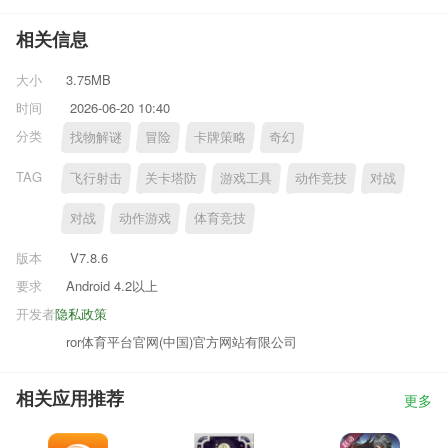
相关信息
大小
3.75MB
时间
2026-06-20 10:40
分类
找物解谜
冒险
卡牌策略
奇幻
TAG
飞行射击
关卡塔防
游戏工具
动作竞技
对战
对战
动作游戏
体育竞技
版本
V7.8.6
要求
Android 4.2以上
开发者
隐私政策
ror体育平台官网(中国)官方网站有限公司
相关应用推荐
更多