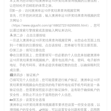
本文将为您详细介绍
澳洲幸运10开奖结果查询视频
的注册流程，
让您轻松开启精彩的体育之旅。
🗄第一步：访问澳洲幸运10开奖结果查询视频官网
首先，打开您的浏览器，输入
澳洲幸运10开奖结果查询视频
的官
方网址🥚
（https://www.qigushi.com/qi/1680272316295655.html）。您可
以通过搜索引擎搜索或直接输入网址来访问。
🏝第二步：点击注册按钮
一旦进入
澳洲幸运10开奖结果查询视频
官网，㊙您会在页面上找
到一个醒目的注册按钮。点击该按钮，您将被引导至注册页面。
⏲第三步：填写注册信息
🔴在注册页面上，您需要填写一些必要的个人信息来创建
澳洲幸
运10开奖结果查询视频
账户。通常包括用户名、密码、电子邮件
地址、手机号码等。请务必提供准确完整的信息，以确保顺利完
成注册。
🏙第四步：验证账户
🕛填写完个人信息后，您可能需要进行账户验证。
澳洲幸运10开
奖结果查询视频
会向您提供的电子邮件地址或手机号码发送一条
验证信息，您需要按照提示进行验证操作。这有助于确保账户的
安全性，并防止不法分子滥用您的个人信息。
🏡第五步：设置安全选项
澳洲幸运10开奖结果查询视频
通常要求您设置一些安全选项，以
增强账户的安全性。🦂例如，可以设置安全问题和答案，启用两