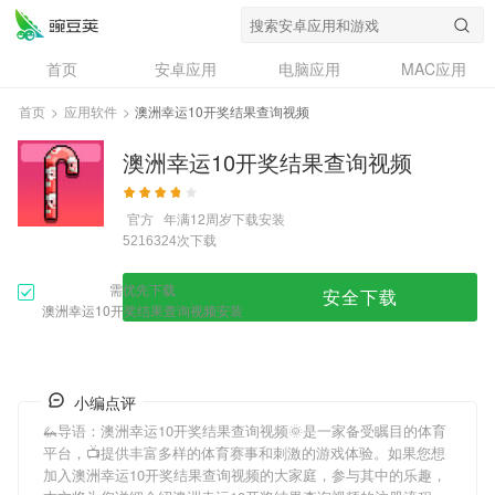
首页
安卓应用
电脑应用
MAC应用
资讯
专题
设计奖
创意应用
首页
>
应用软件
>
澳洲幸运10开奖结果查询视频
问答
澳洲幸运10开奖结果查询视频
官方
年满12周岁
下载安装
次下载
5216324
需优先下载
安全下载
澳洲幸运10开奖结果查询视频安装
小编点评
🦗导语：
澳洲幸运10开奖结果查询视频
🌞是一家备受瞩目的体育
平台，📺提供丰富多样的体育赛事和刺激的游戏体验。如果您想
加入
澳洲幸运10开奖结果查询视频
的大家庭，参与其中的乐趣，