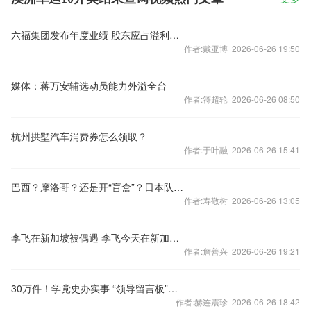
六福集团发布年度业绩 股东应占溢利20.46亿港元同比增86%
作者:戴亚博 2026-06-26 19:50
媒体：蒋万安辅选动员能力外溢全台
作者:符超轮 2026-06-26 08:50
杭州拱墅汽车消费券怎么领取？
作者:于叶融 2026-06-26 15:41
巴西？摩洛哥？还是开“盲盒”？日本队如何选？| 快来测测你的“球运”
作者:寿敬树 2026-06-26 13:05
李飞在新加坡被偶遇 李飞今天在新加坡被网友偶遇了
作者:詹善兴 2026-06-26 19:21
30万件！学党史办实事 “领导留言板”助力解决群众“急难愁盼”
作者:赫连震珍 2026-06-26 18:42