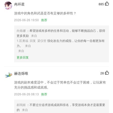
冉环星
885
2,海量滤镜：为你提供了更多的滤镜效果，拍摄方式更轻松;
3,养殖提醒，关键事项，自动提醒
游戏中的角色和武器是否有足够的多样性？
2026-06-26 19:50
推荐
4,独特的美化效果，一键即可节省时间。
5,多设备云端备份，可多设备同步创作。
向烁娜
：希望游戏有多样的任务和活动，能够不断挑战自己，获得
6,手机专业清理手机，一键清理手机，加快手机运行速度，一键清理缓存
更多奖励
来自
垃圾。
1.匡勇福 回复 梁仪世
强化攻击力的戒指，让你的每一击都更加有
力。
来自
澳洲幸运10开奖结果查询视频软件优势
来自
1.学习圈｜你真的会学习吗？
更多回复
2.可以随时继续上次课程内容学习，2265用户可以随时查看添加的课程内
容。
赫连烁唯
28
3.视频学习，随时随地都可以去进行，课程更加全面
游戏的副本难度适中，不会过于简单也不会过于困难，让玩家有
4.首款基于人工智能的文言文翻译系统，上至先秦文学，下到明清小文，
充分的挑战感和成就感。
都可极速翻译
2026-06-26 08:13
推荐
5.每个字母都有字母跟读课程，2265小朋友要将字母读出来。
郝阅姬
：不要过分追求游戏成就和排名，享受游戏本身才是最重要
6.权威外教，钟叔英语学习公式，零基础也能快速说英语！
的
来自
澳洲幸运10开奖结果查询视频更新了什么?