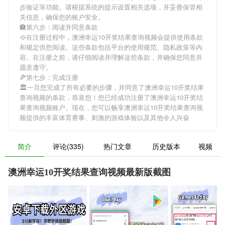
步验证等功能。请根据系统的提示设置相关选项，并妥善保管相
关信息，确保您的账户安全。
🏣第六步：阅读并同意条款
🥘在注册过程中，
澳洲幸运10开奖结果查询视频
会提供使用条款
和规定供您阅读。这些条款包括平台的使用规范、隐私政策等内
容。在注册之前，请仔细阅读并理解这些条款，并确保您同意并
愿意遵守。
🍕第七步：完成注册
🏛一旦您完成了所有必要的步骤，并同意了
澳洲幸运10开奖结果
查询视频
的条款，恭喜您！您已经成功注册了澳洲幸运10开奖结
果查询视频账户。现在，您可以畅享
澳洲幸运10开奖结果查询视
频
提供的丰富体育赛事、刺激的游戏体验以及其他令人兴奋
简介
评论(335)
热门文章
历史版本
视频
澳洲幸运10开奖结果查询视频最新版截图