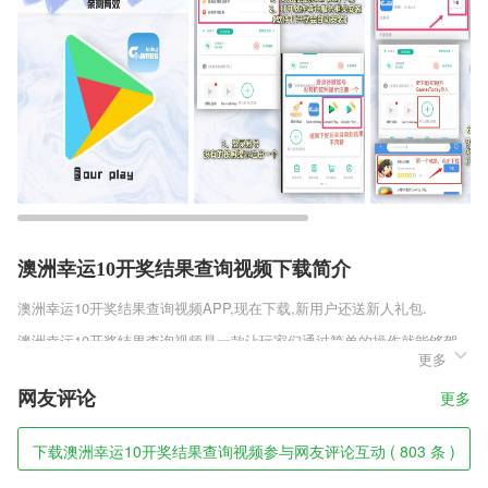
澳洲幸运10开奖结果查询视频下载简介
澳洲幸运10开奖结果查询视频
APP,现在下载,新用户还送新人礼包.
澳洲幸运10开奖结果查询视频是一款让玩家们通过简单的操作就能够驾
更多
驶小车进行游玩的作品，玩家们在游戏中能够面对非常多的精致场景进行
游戏内容的体验，这款作品中玩家们能够不断的了解不同小车的属性，通
网友评论
更多
过合理的分配来调校小车的参数和性能，找到一条合理的游玩路径。
澳洲幸运10开奖结果查询视频软件特色
下载澳洲幸运10开奖结果查询视频参与网友评论互动 ( 803 条 )
1,【提分训练】同类题推荐，举一反三，帮助学生强化训练薄弱知识点