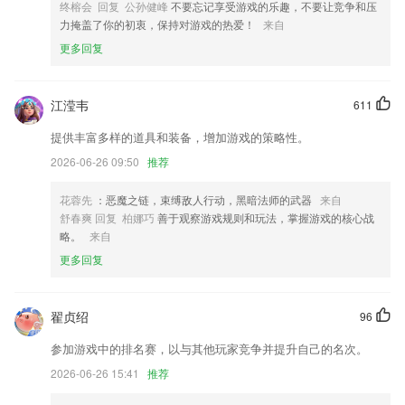
终榕会 回复 公孙健峰
不要忘记享受游戏的乐趣，不要让竞争和压
力掩盖了你的初衷，保持对游戏的热爱！
来自
【新用户福利，全站限免】新注册用户可领取三天全站免费权限，更有注
更多回复
册送书海币活动。
【新增】字数统计，来了（文档页点击右上角查看）。
增加浮动速度，在其他app上面显示当前速度（请根据提示打开相关权
江滢韦
611
限）。
提供丰富多样的道具和装备，增加游戏的策略性。
新增会话回复功能
2026-06-26 09:50
推荐
改善了对华为手机的兼容性
花蓉先
：恶魔之链，束缚敌人行动，黑暗法师的武器
来自
新版本上线，提供接单功能
舒春爽 回复 柏娜巧
善于观察游戏规则和玩法，掌握游戏的核心战
联系我们
略。
来自
以上就是澳洲幸运10开奖结果查询视频的介绍，如果您喜欢这款软件，
更多回复
您可以到应用商店进行打分评论，说出您的使用经历，以帮助我们更好的
对产品进行优化修改。
翟贞绍
96
参加游戏中的排名赛，以与其他玩家竞争并提升自己的名次。
2026-06-26 15:41
推荐