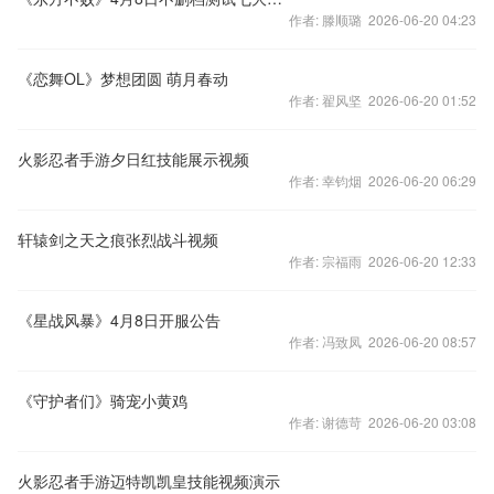
作者: 滕顺璐 2026-06-20 04:23
《恋舞OL》梦想团圆 萌月春动
作者: 翟风坚 2026-06-20 01:52
火影忍者手游夕日红技能展示视频
作者: 幸钧烟 2026-06-20 06:29
轩辕剑之天之痕张烈战斗视频
作者: 宗福雨 2026-06-20 12:33
《星战风暴》4月8日开服公告
作者: 冯致凤 2026-06-20 08:57
《守护者们》骑宠小黄鸡
作者: 谢德苛 2026-06-20 03:08
火影忍者手游迈特凯凯皇技能视频演示