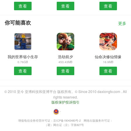
查看
查看
查看
你可能喜欢
更多
我的世界缩小生存
浩劫前夕
仙命决修仙情缘
0.76GB
453.43MB
16.9MB
查看
查看
查看
© 2010 至今 亚博科技和亚博平台 版权所有。© Since 2010 daxiongtv.com . All
rights reserved.
版权保护投诉指引
・
增值电信业务经营许可证：京ICP备19043480号-2
网络出版服务许可证：
（署）网出证（京）字第827号