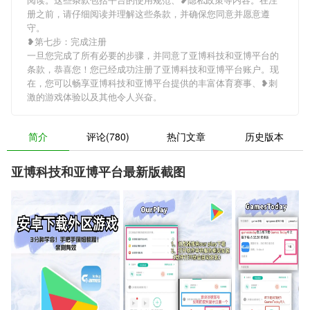
册之前，请仔细阅读并理解这些条款，并确保您同意并愿意遵
守。
❥第七步：完成注册
一旦您完成了所有必要的步骤，并同意了亚博科技和亚博平台的
条款，恭喜您！您已经成功注册了亚博科技和亚博平台账户。现
在，您可以畅享亚博科技和亚博平台提供的丰富体育赛事、❥刺
激的游戏体验以及其他令人兴奋。
简介
评论(780)
热门文章
历史版本
亚博科技和亚博平台最新版截图