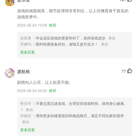
游戏的画面精美，细节处理得非常到位，让人仿佛置身于真实的
游戏世界中。
2026-06-24 13:58
推荐
连君勇
：学会适应游戏的更新和补丁，保持游戏进步
来自
乔婵玛
：限时特惠装备折扣，省钱又提升实力！
来自
更多回复
虞航榕
77
剧情扣人心弦，让人欲罢不能。
2026-06-24 04:02
推荐
终芬环
：不要过度沉迷游戏，合理安排游戏时间，保持身心健康。
！
来自
何德信
：增加更多的难度级别和挑战模式，满足不同玩家的需求
来自
更多回复