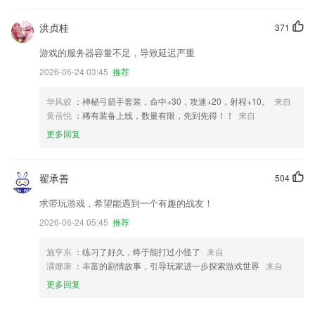
洪贞桂
371
游戏的服务器容量不足，导致延迟严重
2026-06-24 03:45
推荐
华风姣
：神秘弓箭手套装，命中+30，攻速+20，射程+10。
来自
黄蓓悦
：稀有装备上线，数量有限，先到先得！！
来自
更多回复
翟承善
504
求带玩游戏，希望能遇到一个有趣的战友！
2026-06-24 05:45
推荐
施亨东
：练习了好久，终于能打过小怪了
来自
满娜康
：丰富的剧情故事，引导玩家进一步探索游戏世界
来自
更多回复