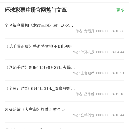
环球彩票注册官网热门文章
更多
全区福利爆棚《龙纹三国》周年庆火爆进行中
作者: 黄眉雁 2026-06-24 13:58
《花千骨正版》手游特效神还原电视剧
作者: 仲孙儿辰 2026-06-24 04:44
《烈焰手游》新服115服6月27日火爆开启
作者: 上官勤桦 2026-06-24 10:21
《全民西游2》6月4日31服_降魔杵新服开启
作者: 吕华维 2026-06-24 12:18
装备冶炼《大主宰》打造不败金身
作者: 公羊剑蓉 2026-06-24 13:44