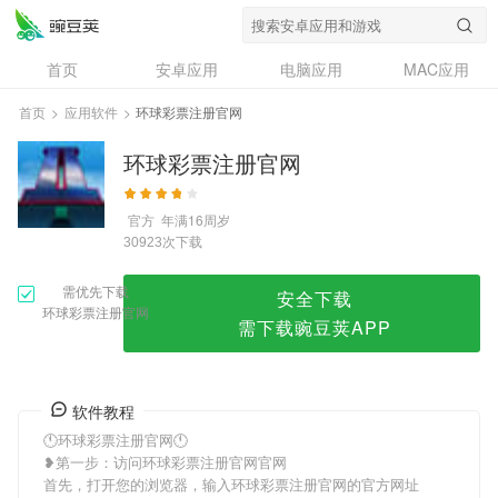
环球彩票注册官网
首页
安卓应用
电脑应用
MAC应用
资讯
专题
设计奖
创意应用
首页
>
应用软件
>
环球彩票注册官网
问答
环球彩票注册官网
官方
年满16周岁
次下载
30923
需优先下载
安全下载
环球彩票注册官网
需下载豌豆荚APP
软件教程
🕚环球彩票注册官网🕚
❥第一步：访问环球彩票注册官网官网
首先，打开您的浏览器，输入环球彩票注册官网的官方网址