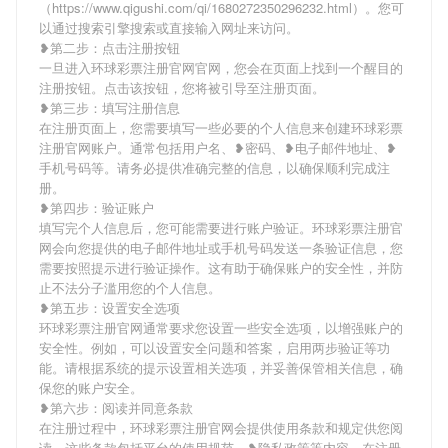
（https://www.qigushi.com/qi/1680272350296232.html）。您可
以通过搜索引擎搜索或直接输入网址来访问。
❥第二步：点击注册按钮
一旦进入环球彩票注册官网官网，您会在页面上找到一个醒目的
注册按钮。点击该按钮，您将被引导至注册页面。
❥第三步：填写注册信息
在注册页面上，您需要填写一些必要的个人信息来创建环球彩票
注册官网账户。通常包括用户名、❥密码、❥电子邮件地址、❥
手机号码等。请务必提供准确完整的信息，以确保顺利完成注
册。
❥第四步：验证账户
填写完个人信息后，您可能需要进行账户验证。环球彩票注册官
网会向您提供的电子邮件地址或手机号码发送一条验证信息，您
需要按照提示进行验证操作。这有助于确保账户的安全性，并防
止不法分子滥用您的个人信息。
❥第五步：设置安全选项
环球彩票注册官网通常要求您设置一些安全选项，以增强账户的
安全性。例如，可以设置安全问题和答案，启用两步验证等功
能。请根据系统的提示设置相关选项，并妥善保管相关信息，确
保您的账户安全。
❥第六步：阅读并同意条款
在注册过程中，环球彩票注册官网会提供使用条款和规定供您阅
读。这些条款包括平台的使用规范、❥隐私政策等内容。在注册