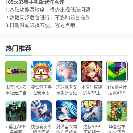
105cc彩票手机版软件点评
1.基础功能灵敏度，很少出现低级问题
2.数据同步后台进行，不影响前台操作
3.日期时间选择方便，容易点错
热门推荐
书签地球安
餐饮酒店平
环球驿家安
木屋竹屋建
116格兰仕
卓版无广告
台安卓版
卓版新版免
造APP正
居家APP
官方正版
2026版
费下载
版2026
手机版
e蓉江APP
快捷奏安卓
射洪容兴物
达叔APP
华夏召车
最新版
版官网版
业安卓版客
更新版本
APP下载