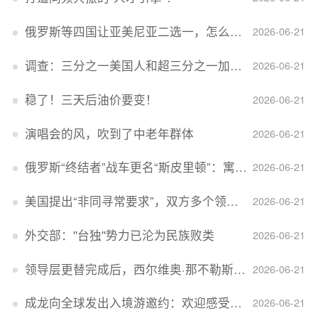
俄罗斯等四国让亚美尼亚二选一，怎么回事？
2026-06-21
调查：三分之一美国人和超三分之一加拿大人感到经济压力
2026-06-21
稳了！三天后油价要变！
2026-06-21
演唱会的风，吹到了中老年群体
2026-06-21
俄罗斯“终结者”战车更名“斯皮里顿”：寓意强大可靠，彰显俄精神力量
2026-06-21
美国提出“非同寻常要求”，双方多个领域分歧依旧，印美贸易谈判进入“关键阶段”
2026-06-21
外交部：''台独''势力已沦为民族败类
2026-06-21
领导层更替完成后，西尔维奥·那不勒斯出任Lucid首席执行官
2026-06-21
成龙向全球发出入境游邀约：欢迎感受无滤镜的真实中国
2026-06-21