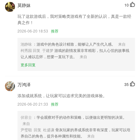
莫静妹
10
优化意见反馈，在线即可收到问题回复
玩了这款游戏后，我对策略类游戏有了全新的认识，真是一款经
掌报更新；
典之作！
离线导游优化；
2026-06-20 18:53
推荐
预订流程升级，给你更专业更流畅的预订体验；
池静咏
：游戏中的角色设计精致，能够让人产生代入感。
来自
全面支持16个途经点，驾货摩骑步行，通通能用
柯秀园 回复 于建梦
游戏的剧情发展非常精彩，扣人心弦的故事线
联系我们
让人难以忘怀，想要一直玩下去。
来自
以上就是奇乐现金官网的介绍，如果您喜欢这款软件，您可以到应用商店
更多回复
进行打分评论，说出您的使用经历，以帮助我们更好的对产品进行优化修
改。
万鸿泽
35
添加成就系统，让玩家可以追求完美的游戏体验。
2026-06-20 21:33
推荐
伏容士
：学会观察对手的动作和策略，以便做出更明智的决策。
来自
尹璧聪 回复 杜盛谦
骨灰玩家的养成系统非常有深度，玩家可以培
养自己的角色，提升各种属性和技能。
来自