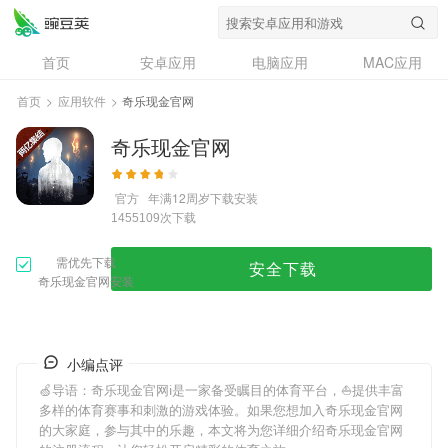
首页
安卓应用
电脑应用
MAC应用
资讯
专题
设计奖
创意应用
首页
>
应用软件
>
奇乐现金官网
问答
奇乐现金官网
官方
年满12周岁
下载安装
次下载
1455109
需优先下载
安全下载
奇乐现金官网安装
小编点评
🍏导语：
奇乐现金官网
ℹ是一家备受瞩目的体育平台，⛵️提供丰富
多样的体育赛事和刺激的游戏体验。如果您想加入
奇乐现金官网
的大家庭，参与其中的乐趣，本文将为您详细介绍
奇乐现金官网