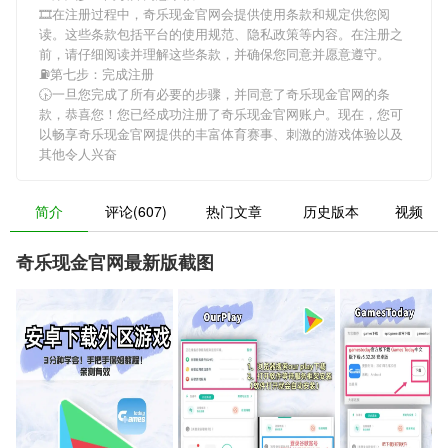
🎞在注册过程中，
奇乐现金官网
会提供使用条款和规定供您阅
读。这些条款包括平台的使用规范、隐私政策等内容。在注册之
前，请仔细阅读并理解这些条款，并确保您同意并愿意遵守。
⛽️第七步：完成注册
🕟一旦您完成了所有必要的步骤，并同意了
奇乐现金官网
的条
款，恭喜您！您已经成功注册了奇乐现金官网账户。现在，您可
以畅享
奇乐现金官网
提供的丰富体育赛事、刺激的游戏体验以及
其他令人兴奋
简介
评论(607)
热门文章
历史版本
视频
奇乐现金官网最新版截图