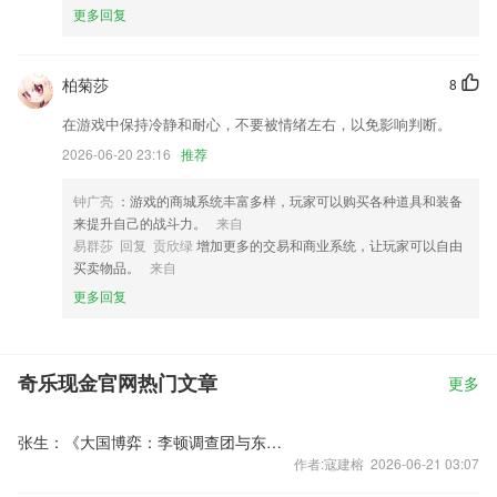
更多回复
柏菊莎
8
在游戏中保持冷静和耐心，不要被情绪左右，以免影响判断。
2026-06-20 23:16
推荐
钟广亮
：游戏的商城系统丰富多样，玩家可以购买各种道具和装备
来提升自己的战斗力。
来自
易群莎 回复 贡欣绿
增加更多的交易和商业系统，让玩家可以自由
买卖物品。
来自
更多回复
奇乐现金官网热门文章
更多
张生：《大国博弈：李顿调查团与东亚危局》序
作者:寇建榕 2026-06-21 03:07