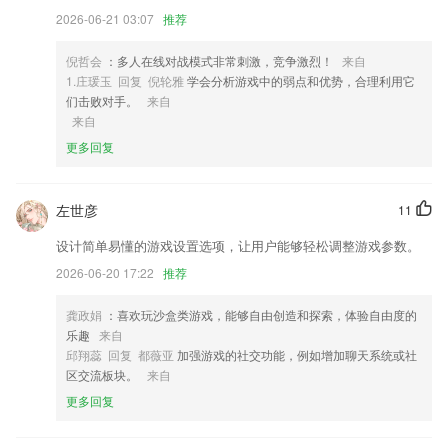
3,1分钟就可以掌握一个知识点，绝不拖拉。
2026-06-21 03:07
推荐
4,还有全套的装备资料都能够让你轻松备考，有最新的记忆方法，掌握更
多的知识。
倪哲会
：多人在线对战模式非常刺激，竞争激烈！
来自
1.庄瑗玉 回复 倪轮雅
学会分析游戏中的弱点和优势，合理利用它
5,随时可以快捷搜索小说资源，海量网络小说任你阅读。
们击败对手。
来自
6,记录无法造假
来自
更多回复
奇乐现金官网软件优势
1.还能直接选择2265用户感兴趣的课程，您以后就能在这里轻松的观看视
频；
左世彦
11
2.·全国普通话发音拼音通用题库
设计简单易懂的游戏设置选项，让用户能够轻松调整游戏参数。
3.诗词同步学：该词典与专属配套人教版、苏教版等教材配合使用，让学
2026-06-20 17:22
推荐
习和课程结合；复习语文功课时，查看课程古诗词更省时间。
龚政娟
：喜欢玩沙盒类游戏，能够自由创造和探索，体验自由度的
4.集各项专业教学技能，为用户提供专业的上课指导。
乐趣
来自
5.过关宝箱 收集相关考试资讯和考试技巧，巧学巧记
邱翔蕊 回复 都薇亚
加强游戏的社交功能，例如增加聊天系统或社
区交流板块。
来自
6.用户在软件中能够看到各种有声点读内容，通过点读增添学习乐趣；
更多回复
奇乐现金官网更新了什么?
优化客服中心升级，整理常见问题，节省您找客服的时间