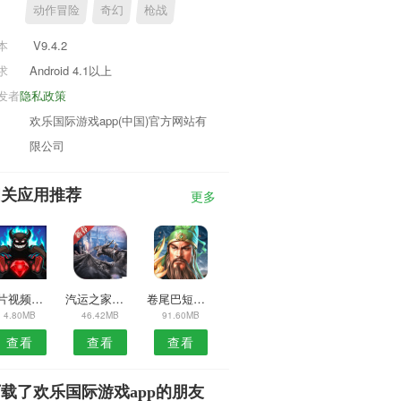
动作冒险
奇幻
枪战
本
V9.4.2
求
Android 4.1以上
发者
隐私政策
欢乐国际游戏app(中国)官方网站有
限公司
相关应用推荐
更多
照片视频修剪安卓版
汽运之家安卓版
卷尾巴短视频安卓版
4.80MB
46.42MB
91.60MB
查看
查看
查看
载了欢乐国际游戏app的朋友