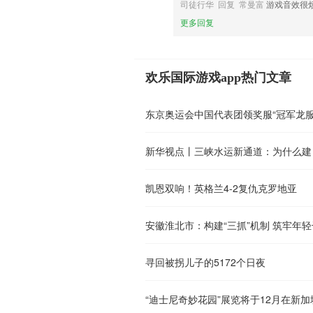
司徒行华 回复 常曼富
游戏音效很
更多回复
欢乐国际游戏app热门文章
东京奥运会中国代表团领奖服“冠军龙服
新华视点丨三峡水运新通道：为什么建
凯恩双响！英格兰4-2复仇克罗地亚
安徽淮北市：构建“三抓”机制 筑牢年
寻回被拐儿子的5172个日夜
“迪士尼奇妙花园”展览将于12月在新