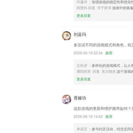
联系我们
印谦洋
：加强游戏的稳定性和优化
以上就是欢乐国际游戏app的介绍，如
闵慧钧 回复 淳于群泽
游戏中的装
历，以帮助我们更好的对产品进行优化修
更多回复
刘蓝玛
多尝试不同的游戏模式和角色，拓
2026-06-19 22:34
推荐
古松进
：多样化的游戏模式，让人
濮阳胜胜 回复 东方朗杰
这个游戏
更多回复
胥娅功
这款游戏的更新和维护频率如何？
2026-06-19 14:43
推荐
单菡言
：参与社区活动，结交志同