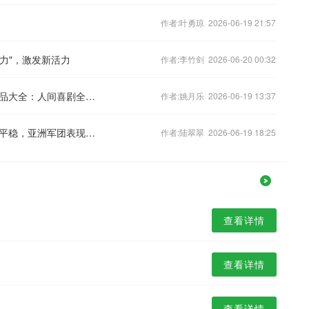
作者:叶勇琼 2026-06-19 21:57
权力"，激发新活力
作者:李竹剑 2026-06-20 00:32
程序员鸡皮：巴尔扎克一生全部代表作品大全：人间喜剧全集、长篇中篇短篇小说分类深度盘点赏析
作者:姚月乐 2026-06-19 13:37
美加墨世界杯首轮观察：传统豪门开局平稳，亚洲军团表现亮眼
作者:陆翠翠 2026-06-19 18:25
查看详情
查看详情
查看详情