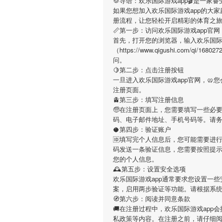
🍪导语：
欢乐国际游戏app
🎬是一家
如果您想加入
欢乐国际游戏app
的大家
册流程，让您轻松开启精彩的体育之
📏第一步：访问欢乐国际游戏app官网
首先，打开您的浏览器，输入
欢乐国际
（https://www.qigushi.com/q
问。
🍋第二步：点击注册按钮
一旦进入
欢乐国际游戏app
官网，🥨
注册页面。
🚊第三步：填写注册信息
🧓在注册页面上，您需要填写一些必
码、电子邮件地址、手机号码等。请
🥥第四步：验证账户
🆔填写完个人信息后，您可能需要进
码发送一条验证信息，您需要按照提
您的个人信息。
🕰第五步：设置安全选项
欢乐国际游戏app
通常要求您设置一些
案，启用两步验证等功能。请根据系
🧭第六步：阅读并同意条款
🚚在注册过程中，
欢乐国际游戏app
会
私政策等内容。在注册之前，请仔细