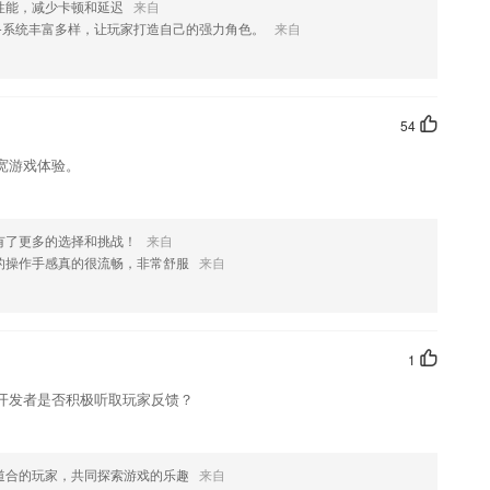
性能，减少卡顿和延迟
来自
果您喜欢这款软件，您可以到应用商店进行打分评论，说出您的使用经
备系统丰富多样，让玩家打造自己的强力角色。
来自
改。
54
宽游戏体验。
有了更多的选择和挑战！
来自
的操作手感真的很流畅，非常舒服
来自
1
开发者是否积极听取玩家反馈？
道合的玩家，共同探索游戏的乐趣
来自