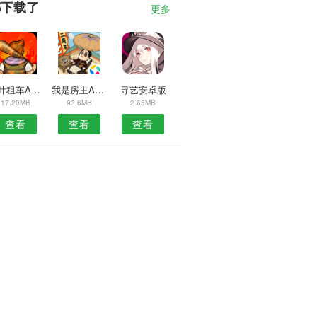
都下载了
更多
桐叶租车APP
我是房主APP
寻艺安卓版
17.20MB
93.6MB
2.65MB
查看
查看
查看