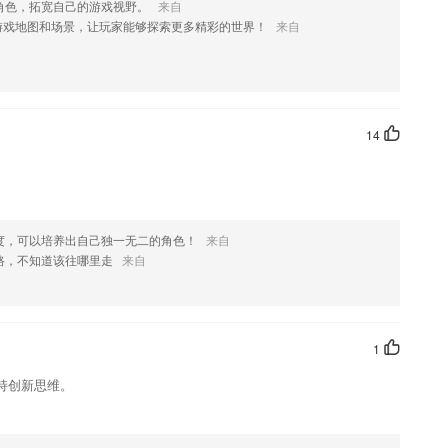
角色，拓宽自己的游戏视野。
来自
游戏地图和场景，让玩家能够探索更多精彩的世界！
来自
自己对中医的认识文章。
迅速，从内到外进行蜕变。
习的好习惯
14
的学习成果，找出题目所在。
度，可以培养出自己独一无二的角色！
来自
路，不知道该往哪里走
来自
，寻求解决问题的更好方法吧
1
持创新思维。
频批量转换等功能