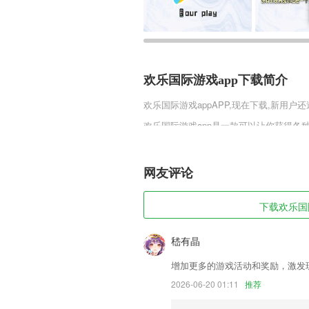
欢乐国际游戏app下载简介
欢乐国际游戏app
APP,现在下载,新用户还
欢乐国际游戏app是一款可以让你获得
以收获到各种的金币，让你每天无忧无虑
享受到优质的赛事切磋，赢得丰厚的奖励
网友评论
欢乐国际游戏app软件特色
1,政务资讯、让您随时了解政府的工作动
下载欢乐国际
2,【录屏精灵】有声录屏精灵,截屏+录屏
3,收银语音播报：百密无一疏，收银双重
嵇有晶
4,收银语音播报：百密无一疏，收银双重
增加更多的游戏活动和奖励，激发
5,实时热搜作品显示，晓得别人在看啥；
2026-06-20 01:11
推荐
6,同的优惠信息可以更好的体验,随时知晓2