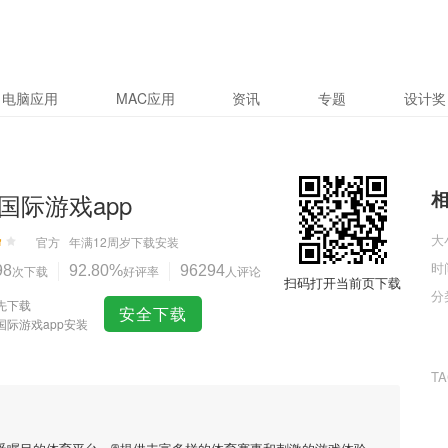
电脑应用
MAC应用
资讯
专题
设计奖
国际游戏app
大
官方
年满12周岁
下载安装
时
98
次下载
92.80%
好评率
96294
人评论
扫码打开当前页下载
分
先下载
安全下载
国际游戏app安装
T