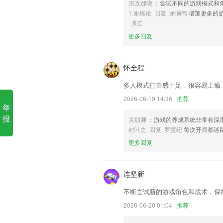
宗政娜晓
：尝试不同的游戏模式和
欢乐国际游戏app软件优势
1.谢栋伦 回复 茅澜韦
增加更多的
来自
1.信息发布，自己也可以在平台上面发表
更多回复
2.个人成长教学，让你的成长更高效、更
3.学习管理工具应用帮助孩子养成自主学
怀全程
4.并且保持超高的大数据响应能力。
多人模式打击感十足，很容易上瘾
5.学习之后可以进行模拟考试，检验自己
2026-06-19 14:36
推荐
6.·专注于能力培养，而不只是单一认知
举
欢乐国际游戏app更新了什么?
报
关朋卿
：游戏的养成系统非常有深
封叶之 回复 罗慧纪
每次开局都迷
优化聆听宝贝提示文案
更多回复
优化回单功能，上传多张有保障；
知识问答社区正式上线！一起来分享知识
连坚新
更新相框作品签名功能
不断尝试新的游戏角色和战术，保
更换视频处理库，优化视频处理进度，视
2026-06-20 01:04
推荐
优化界面，美观简洁易用。