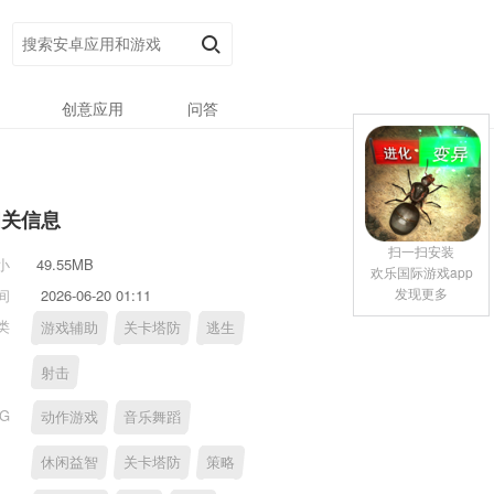
创意应用
问答
相关信息
扫一扫安装
小
49.55MB
欢乐国际游戏app
发现更多
间
2026-06-20 01:11
类
游戏辅助
关卡塔防
逃生
射击
AG
动作游戏
音乐舞蹈
休闲益智
关卡塔防
策略