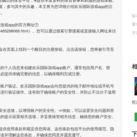
备受瞩目的体育平台，🖲提供丰富多样的体育赛事和刺激的游戏体验。
庭，参与其中的乐趣，本文将为您详细介绍
欢乐国际游戏app
的注
旅。
版
要
游戏app
的官方网址🕑
i/1680272465298068.html）。您可以通过搜索引擎搜索或直接输入网址来访
开
您会在页面上找到一个醒目的注册按钮。点击该按钮，您将被引导至
要的个人信息来创建
欢乐国际游戏app
账户。通常包括用户名、密
务必提供准确完整的信息，以确保顺利完成注册。
行账户验证。
欢乐国际游戏app
会向您提供的电子邮件地址或手机号
示进行验证操作。这有助于确保账户的安全性，并防止不法分子滥用
安全选项，以增强账户的安全性。🥙例如，可以设置安全问题和答
统的提示设置相关选项，并妥善保管相关信息，确保您的账户安全。
提供使用条款和规定供您阅读。这些条款包括平台的使用规范、隐
下
阅读并理解这些条款，并确保您同意并愿意遵守。