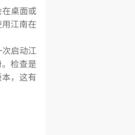
会在桌面或
使用江南在
一次启动江
册。检查是
版本，这有