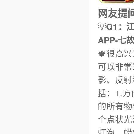
网友提问（
💡
Q1：
APP-七
🍁很高
可以非常
影、反射
括：1.
的所有物
个点状光
灯泡、蜡