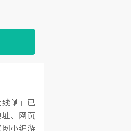
线🔰」已
地址、网页
官网小编游