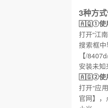
3种方
🇦🇶①
打开“江
搜索框中
【/8407
安装未知
🇦🇬
打开“应
官网】，