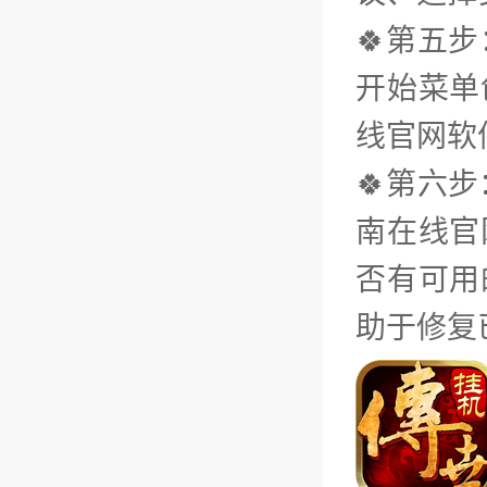
🍀第五
开始菜单
线官网软
🍀第六
南在线官
否有可用
助于修复