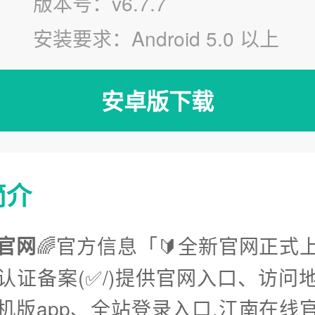
版本号：v6.7.7
安装要求：Android 5.0 以上
安卓版下载
简介
官网
🌈官方信息「🔰全新官网正式上
认证备案(✅/)提供官网入口、访问
机版app、全站登录入口.江南在线