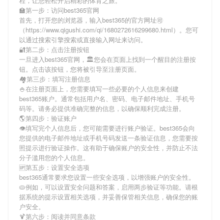
程，让您轻松开启精彩的体育之旅。
🏫第一步：访问best365官网
首先，打开您的浏览器，输入
best365
的官方网址🉑
（https://www.qigushi.com/qi/1680272616299680.html）。您可
以通过搜索引擎搜索或直接输入网址来访问。
🔐第二步：点击注册按钮
一旦进入
best365
官网，🏛您会在页面上找到一个醒目的注册按
钮。点击该按钮，您将被引导至注册页面。
🏘第三步：填写注册信息
🍚在注册页面上，您需要填写一些必要的个人信息来创建
best365
账户。通常包括用户名、密码、电子邮件地址、手机号
码等。请务必提供准确完整的信息，以确保顺利完成注册。
🌎第四步：验证账户
👁填写完个人信息后，您可能需要进行账户验证。
best365
会向
您提供的电子邮件地址或手机号码发送一条验证信息，您需要按
照提示进行验证操作。这有助于确保账户的安全性，并防止不法
分子滥用您的个人信息。
🆙第五步：设置安全选项
best365
通常要求您设置一些安全选项，以增强账户的安全性。
🥧例如，可以设置安全问题和答案，启用两步验证等功能。请根
据系统的提示设置相关选项，并妥善保管相关信息，确保您的账
户安全。
🍹第六步：阅读并同意条款