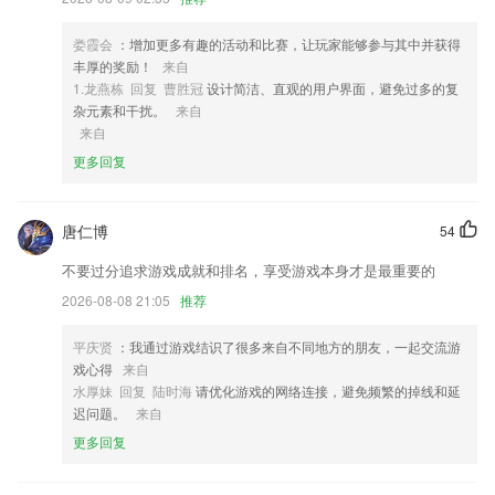
的单词词汇。
娄霞会
：增加更多有趣的活动和比赛，让玩家能够参与其中并获得
5,精彩书评，提供了读者对于小说书籍的神评论
丰厚的奖励！
来自
6,了解最新最全面的2265农业信息知识点就从这里开始；
1.龙燕栋 回复 曹胜冠
设计简洁、直观的用户界面，避免过多的复
杂元素和干扰。
来自
best365软件优势
来自
1.孩子成才方案：由“家庭素质、孩子素质、孩子学习、成长服务”四大服
更多回复
务体系组成——保障家庭和谐，确保培养孩子身心健康！素质更强！学习
优异！
唐仁博
54
2.·视频章节课：学习三部曲，教材精讲+讲义教材详解+重点难点详解
不要过分追求游戏成就和排名，享受游戏本身才是最重要的
3.：设置班级服务，配置班主任、授课教师，学员有任何问题，督导团队
会第一时间答疑解惑，同时帮助学员克服懒惰，使其学习路上永不孤单。
2026-08-08 21:05
推荐
4.家长可根据教师的个人介绍与其他家长的授课评价判断教师综合水平
平庆贤
：我通过游戏结识了很多来自不同地方的朋友，一起交流游
5.软件为完全免费软件，用户可放心使用。
戏心得
来自
水厚妹 回复 陆时海
请优化游戏的网络连接，避免频繁的掉线和延
6.·提供的说文解字内容，就能对汉字产生更深刻的印象
迟问题。
来自
best365更新了什么?
更多回复
宁聚看点——看宁波时代风云，看城市发展，看百姓人家。