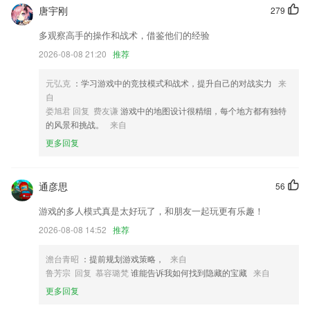
新增退票提醒：想飞就飞套票兑换的机票起飞前3天内申请退票，在页面
唐宇刚
279
上新增违规退票提醒。
多观察高手的操作和战术，借鉴他们的经验
优化充值活动；
2026-08-08 21:20
推荐
全新上线的赚积分系统，快去赚积分兑好礼吧
蓝牙钥匙连接状态通知
元弘克
：学习游戏中的竞技模式和战术，提升自己的对战实力
来
自
优化管家信息
娄旭君 回复 费友谦
游戏中的地图设计很精细，每个地方都有独特
联系我们
的风景和挑战。
来自
以上就是best365的介绍，如果您喜欢这款软件，您可以到应用商店进行
更多回复
打分评论，说出您的使用经历，以帮助我们更好的对产品进行优化修改。
通彦思
56
游戏的多人模式真是太好玩了，和朋友一起玩更有乐趣！
2026-08-08 14:52
推荐
澹台青昭
：提前规划游戏策略，
来自
鲁芳宗 回复 慕容璐梵
谁能告诉我如何找到隐藏的宝藏
来自
更多回复