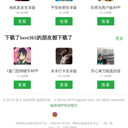
相机多多安卓版
平安哈密安卓版
车师兄商户版APP
66.96MB
30.2MB
74.59MB
查看
查看
查看
下载了best365的朋友都下载了
更多
1厦门思明楼宇APP
木木打卡安卓版
开心果万能遥控器
14.28MB
29.25MB
77.99MB
查看
查看
查看
© 2010 至今 best365 版权所有。© Since 2010 qigushi.com. All rights reserved.
版权保护投诉指引
・
增值电信业务经营许可证：京B2-201797163
网络出版服务许可证：（署）网
出证（京）字第2799号