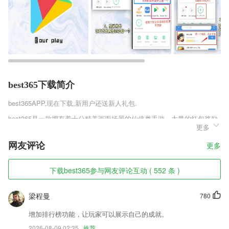
best365下载简介
best365
APP,现在下载,新用户还送新人礼包.
best365是一款拥有着十分精美画面场景的仙侠类手游。大量的红包奖励
更多
均能让玩家免费领取，更能在升级的过程中领取到相应的红包，让你能够
享受边升级边赚钱的快乐。游戏更有十分独特的故事情节，让你能够更好
网友评论
更多
的融入其中，体会到这个世界的真实，找寻世界的真相。
best365软件特色
下载best365参与网友评论互动 ( 552 条 )
1,打造最智能的移动办公系统增加效率
梁程曼
780
2,模拟试卷,是骡子是马,拉出来遛遛
3,速度快：不论是启动的速度，或是搜索的速度，都非常的迅速快捷。
增加排行榜功能，让玩家可以展示自己的成就。
2026-08-09 02:35
推荐
4,丰富的单词词汇随时查看，方糖单词app提供了一些常考以及日常必用