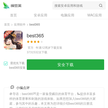
首页
安卓应用
电脑应用
MAC应用
资讯
专题
设计奖
创意应用
首页
>
应用软件
>
best365
问答
best365
官方
年满12周岁
下载安装
次下载
3731532
需优先下载
安全下载
best365安装
小编点评
🍇导语：
best365
⛩是一家备受瞩目的体育平台，🐍提供丰富多
样的体育赛事和刺激的游戏体验。如果您想加入
best365
的大家
庭，参与其中的乐趣，本文将为您详细介绍
best365
的注册流