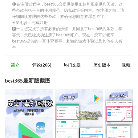
🌘在注册过程中，
best365
会提供使用条款和规定供您阅读。这
些条款包括平台的使用规范、隐私政策等内容。在注册之前，请
仔细阅读并理解这些条款，并确保您同意并愿意遵守。
☀第七步：完成注册
🅿一旦您完成了所有必要的步骤，并同意了
best365
的条款，恭
喜您！您已经成功注册了best365账户。现在，您可以畅享
best365
提供的丰富体育赛事、刺激的游戏体验以及其他令人兴
奋
简介
评论(206)
热门文章
历史版本
视频
best365最新版截图