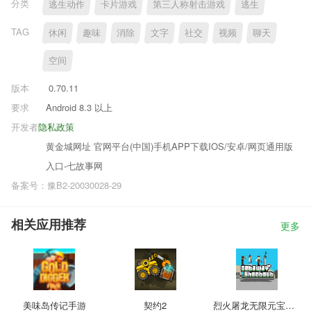
分类
逃生动作
卡片游戏
第三人称射击游戏
逃生
TAG
休闲
趣味
消除
文字
社交
视频
聊天
空间
版本
0.70.11
要求
Android 8.3 以上
开发者
隐私政策
黄金城网址 官网平台(中国)手机APP下载IOS/安卓/网页通用版
入口-七故事网
备案号：豫B2-20030028-29
相关应用推荐
更多
美味岛传记手游
契约2
烈火屠龙无限元宝金币内购