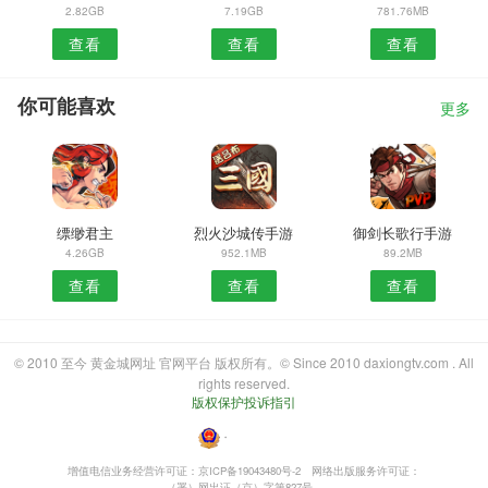
2.82GB
7.19GB
781.76MB
查看
查看
查看
你可能喜欢
更多
缥缈君主
烈火沙城传手游
御剑长歌行手游
4.26GB
952.1MB
89.2MB
查看
查看
查看
© 2010 至今 黄金城网址 官网平台 版权所有。© Since 2010 daxiongtv.com . All
rights reserved.
版权保护投诉指引
・
增值电信业务经营许可证：京ICP备19043480号-2
网络出版服务许可证：
（署）网出证（京）字第827号