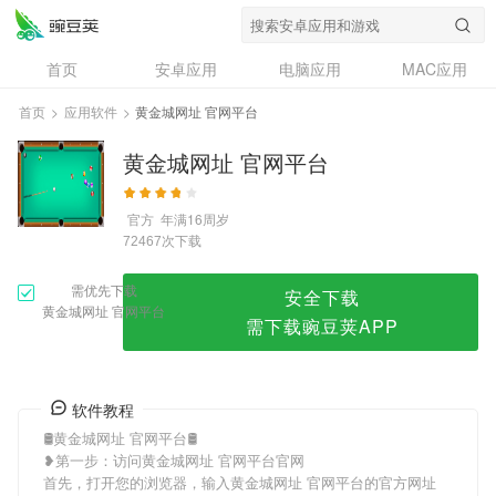
黄金城网址 官网平台
首页
安卓应用
电脑应用
MAC应用
资讯
专题
设计奖
创意应用
首页
>
应用软件
>
黄金城网址 官网平台
问答
黄金城网址 官网平台
官方
年满16周岁
次下载
72467
需优先下载
安全下载
黄金城网址 官网平台
需下载豌豆荚APP
软件教程
🛢黄金城网址 官网平台🛢
❥第一步：访问黄金城网址 官网平台官网
首先，打开您的浏览器，输入黄金城网址 官网平台的官方网址