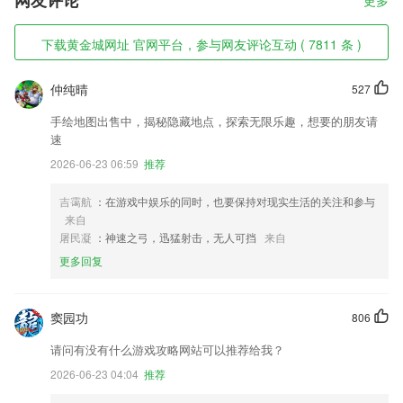
网友评论
更多
下载黄金城网址 官网平台，参与网友评论互动 ( 7811 条 )
仲纯晴
527
手绘地图出售中，揭秘隐藏地点，探索无限乐趣，想要的朋友请
速
2026-06-23 06:59
推荐
吉霭航
：在游戏中娱乐的同时，也要保持对现实生活的关注和参与
来自
屠民凝
：神速之弓，迅猛射击，无人可挡
来自
更多回复
窦园功
806
请问有没有什么游戏攻略网站可以推荐给我？
2026-06-23 04:04
推荐