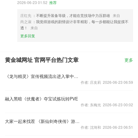
2026-06-23 01:52
推荐
庄红先
：不断提升装备等级，才能在竞技场中力压群雄
来自
尚之淑
：我觉得游戏的剧情设计非常精彩，每一步都能让我捉摸不
透！
来自
更多回复
黄金城网址 官网平台热门文章
更多
《龙与精灵》宣传视频流出进入掌中魔幻世界
作者: 庄友莉 2026-06-23 06:59
融入黑暗《伏魔者》夺宝试炼玩转PVE
作者: 东梅光 2026-06-23 00:02
大家一起来找茬 《新仙剑奇侠传》游戏BUG收集贴
作者: 沈琦和 2026-06-23 06:51