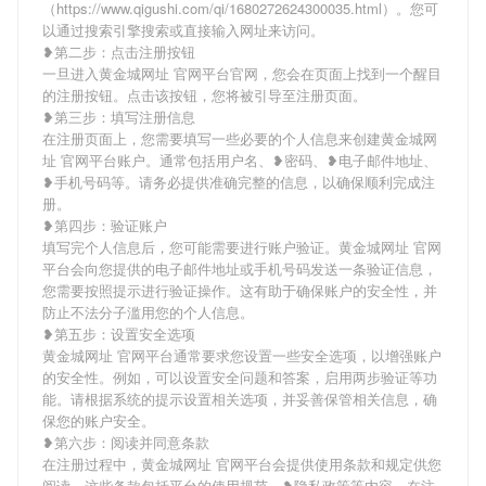
（https://www.qigushi.com/qi/1680272624300035.html）。您可
以通过搜索引擎搜索或直接输入网址来访问。
❥第二步：点击注册按钮
一旦进入黄金城网址 官网平台官网，您会在页面上找到一个醒目
的注册按钮。点击该按钮，您将被引导至注册页面。
❥第三步：填写注册信息
在注册页面上，您需要填写一些必要的个人信息来创建黄金城网
址 官网平台账户。通常包括用户名、❥密码、❥电子邮件地址、
❥手机号码等。请务必提供准确完整的信息，以确保顺利完成注
册。
❥第四步：验证账户
填写完个人信息后，您可能需要进行账户验证。黄金城网址 官网
平台会向您提供的电子邮件地址或手机号码发送一条验证信息，
您需要按照提示进行验证操作。这有助于确保账户的安全性，并
防止不法分子滥用您的个人信息。
❥第五步：设置安全选项
黄金城网址 官网平台通常要求您设置一些安全选项，以增强账户
的安全性。例如，可以设置安全问题和答案，启用两步验证等功
能。请根据系统的提示设置相关选项，并妥善保管相关信息，确
保您的账户安全。
❥第六步：阅读并同意条款
在注册过程中，黄金城网址 官网平台会提供使用条款和规定供您
阅读。这些条款包括平台的使用规范、❥隐私政策等内容。在注