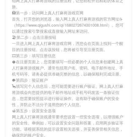
绍
网上真人打麻将游戏
的注册流程，让您轻松开启精彩的体育之
旅。
🏥第一步：访问网上真人打麻将游戏官网
首先，打开您的浏览器，输入
网上真人打麻将游戏
的官方网址☕
（https://www.qigushi.com/qi/1680272674301008.html）。您可
以通过搜索引擎搜索或直接输入网址来访问。
🏖第二步：点击注册按钮
一旦进入
网上真人打麻将游戏
官网，🈷您会在页面上找到一个醒
目的注册按钮。点击该按钮，您将被引导至注册页面。
🎞第三步：填写注册信息
🥥在注册页面上，您需要填写一些必要的个人信息来创建
网上真
人打麻将游戏
账户。通常包括用户名、密码、电子邮件地址、手
机号码等。请务必提供准确完整的信息，以确保顺利完成注册。
🐡第四步：验证账户
🦕填写完个人信息后，您可能需要进行账户验证。
网上真人打麻
将游戏
会向您提供的电子邮件地址或手机号码发送一条验证信
息，您需要按照提示进行验证操作。这有助于确保账户的安全
性，并防止不法分子滥用您的个人信息。
🍯第五步：设置安全选项
网上真人打麻将游戏
通常要求您设置一些安全选项，以增强账户
的安全性。🕸例如，可以设置安全问题和答案，启用两步验证等
功能。请根据系统的提示设置相关选项，并妥善保管相关信息，
确保您的账户安全。