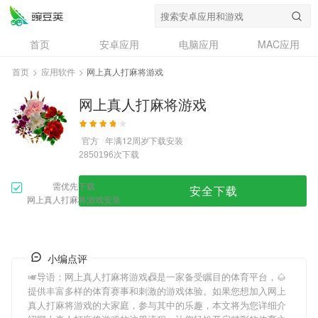
首页
安卓应用
电脑应用
MAC应用
资讯
专题
设计奖
创意应用
首页
>
应用软件
>
网上真人打麻将游戏
问答
网上真人打麻将游戏
官方
年满12周岁
下载安装
次下载
2850196
需优先下载
安全下载
网上真人打麻将游戏安装
小编点评
🎺导语：
网上真人打麻将游戏
📠是一家备受瞩目的体育平台，🌰
提供丰富多样的体育赛事和刺激的游戏体验。如果您想加入
网上
真人打麻将游戏
的大家庭，参与其中的乐趣，本文将为您详细介