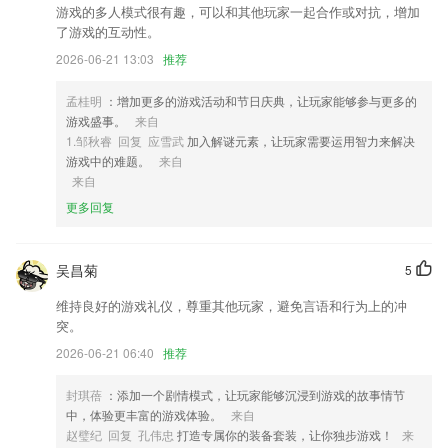
2,软件全面支持文字、图片消息的群发，达到高效的营销；
游戏的多人模式很有趣，可以和其他玩家一起合作或对抗，增加
3,提供专项附加扣除信息填报，可选择填报子女教育，继续教育，大病医
了游戏的互动性。
疗，住房贷款利息，住房租金，赡养老人等专项附加扣除；
2026-06-21 13:03
推荐
4,立足文艺界,面向全社会,权威发布国家文艺政策
孟桂明
：增加更多的游戏活动和节日庆典，让玩家能够参与更多的
5,在退出时自动记忆阅读的位置,下次启动后自动恢复上次的阅读位置。
游戏盛事。
来自
6,【IP6LCD冷光源】
1.邹秋睿 回复 应雪武
加入解谜元素，让玩家需要运用智力来解决
游戏中的难题。
来自
网上真人打麻将游戏软件优势
来自
1.覆盖了考试大纲内全部考点名师试题解析讲解，助你更好通过初级护师
更多回复
资格考试！
2.里面的单词汇是非常多的，提供了一个点读，跟读以及一些笔试上面的
吴昌菊
5
试题，多种学习方式，使我们在上面学习英语变得很轻松的
维持良好的游戏礼仪，尊重其他玩家，避免言语和行为上的冲
3.观察孩子的成长，可以发现：学说话不难，学认字却很不容易。因为每
突。
个汉字，不仅有自己的读音、特定的含义，还有与众不同的形状。这些
音、形、义，来源于远古先民的生活，并且在历史长河中不断演变。因此
2026-06-21 06:40
推荐
陈寅恪说，每一个汉字的诞生和演变，都是一部文化史。
封琪蓓
：添加一个剧情模式，让玩家能够沉浸到游戏的故事情节
4.超多工具方便你计算几何形状或方程，让你的各类学习计算难题迎刃而
中，体验更丰富的游戏体验。
来自
解。
赵璧纪 回复 孔伟忠
打造专属你的装备套装，让你独步游戏！
来
5.我们会不断收录各种优秀试题，2265用户可第一时间使用更新功能后获