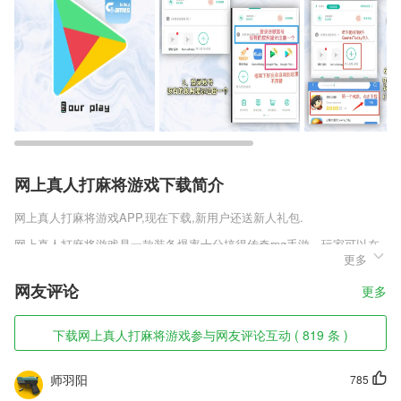
网上真人打麻将游戏下载简介
网上真人打麻将游戏
APP,现在下载,新用户还送新人礼包.
网上真人打麻将游戏是一款装备爆率十分搞得传奇rpg手游，玩家可以在
更多
这款传奇中畅快的享受战斗体验，刺激的团本非常丰富，有着常规传奇没
有的副本数量，在经典传奇的基础上加了许多的副本，还有超高的爆率，
网友评论
更多
翻倍的爆率让你神装拿到手软，对这款传奇手游感兴趣的玩家还在等什
么，快来下载吧。
下载网上真人打麻将游戏参与网友评论互动 ( 819 条 )
网上真人打麻将游戏软件特色
1,选专业和选职业，掌握就业数据，更好地科学决策
师羽阳
785