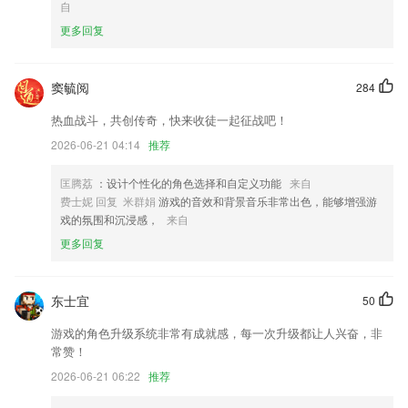
自
得试题
更多回复
6.·提供简单易用的“做课”工具，用户可自助完成课程的新建、编辑、上
传。功能强大，支持语音、直播、图文等多种模板
窦毓阅
284
网上真人打麻将游戏更新了什么?
热血战斗，共创传奇，快来收徒一起征战吧！
地铁数据更新至2022年1月
2026-06-21 04:14
推荐
优化操作面板功能
深夜好书局，精品大放送；
匡腾荔
：设计个性化的角色选择和自定义功能
来自
费士妮 回复 米群娟
游戏的音效和背景音乐非常出色，能够增强游
模拟人脑分析的智能模块大成，对习题的求解成功率在95%以上；
戏的氛围和沉浸感，
来自
新增“时空搜索”功能。提供按标题位置时间文件类型等条件进行公开属性
更多回复
的文件搜索；
修复部分录屏失败问题。
东士宜
50
联系我们
以上就是网上真人打麻将游戏的介绍，如果您喜欢这款软件，您可以到应
游戏的角色升级系统非常有成就感，每一次升级都让人兴奋，非
用商店进行打分评论，说出您的使用经历，以帮助我们更好的对产品进行
常赞！
优化修改。
2026-06-21 06:22
推荐