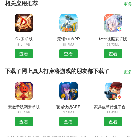
相关应用推荐
更多
Q+安卓版
无锡110APP
fater视照安卓版
81.14MB
81.7MB
64.73MB
查看
查看
查看
下载了网上真人打麻将游戏的朋友都下载了
更多
安徽干洗网安卓版
驼城快线APP
家具皮革行业平台APP
83.19MB
2.52MB
84.43MB
查看
查看
查看