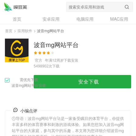
首页
安卓应用
电脑应用
MAC应用
资讯
专题
设计奖
创意应用
首页
>
应用软件
>
波音mg网站平台
问答
波音mg网站平台
官方
年满12周岁
下载安装
次下载
5498902
需优先下载
安全下载
波音mg网站平台安装
小编点评
🕔导语：
波音mg网站平台
🚀是一家备受瞩目的体育平台，🍥提供
丰富多样的体育赛事和刺激的游戏体验。如果您想加入
波音mg网
站平台
的大家庭，参与其中的乐趣，本文将为您详细介绍
波音mg