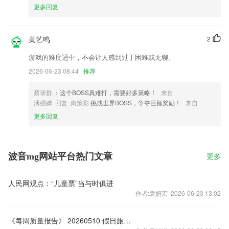
更多回复
黄艺鸣
2
游戏的难度适中，不会让人感到过于困难或无聊。
2026-06-23 08:44
推荐
蔡琰群
：这个BOSS真难打，需要好多策略！
来自
溥强骅 回复 尚策彩
挑战世界BOSS，争夺巨额奖励！
来自
更多回复
波音mg网站平台热门文章
更多
人民网观点：“儿童票”当与时俱进
作者:袁妍宏 2026-06-23 13:02
《每周质量报告》 20260510 假日旅游观察