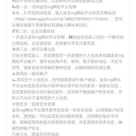
网站平台
的注册流程，让您轻松开启精彩的体育之旅。
🐍第一步：访问波音mg网站平台官网
首先，打开您的浏览器，输入
波音mg网站平台
的官方网址🈴
（https://www.qigushi.com/qi/1680272678301173.html）。您可
以通过搜索引擎搜索或直接输入网址来访问。
🔓第二步：点击注册按钮
一旦进入
波音mg网站平台
官网，🏥您会在页面上找到一个醒目的
注册按钮。点击该按钮，您将被引导至注册页面。
🕸第三步：填写注册信息
🕐在注册页面上，您需要填写一些必要的个人信息来创建
波音mg
网站平台
账户。通常包括用户名、密码、电子邮件地址、手机号
码等。请务必提供准确完整的信息，以确保顺利完成注册。
🍌第四步：验证账户
🏎填写完个人信息后，您可能需要进行账户验证。
波音mg网站
平台
会向您提供的电子邮件地址或手机号码发送一条验证信息，
您需要按照提示进行验证操作。这有助于确保账户的安全性，并
防止不法分子滥用您的个人信息。
🍧第五步：设置安全选项
波音mg网站平台
通常要求您设置一些安全选项，以增强账户的安
全性。🈺例如，可以设置安全问题和答案，启用两步验证等功
能。请根据系统的提示设置相关选项，并妥善保管相关信息，确
保您的账户安全。
🕐第六步：阅读并同意条款