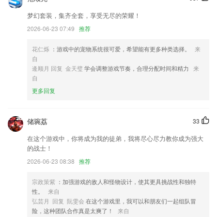
新增地图模式
梦幻套装，集齐全套，享受无尽的荣耀！
新增兼容至android 12;
2026-06-23 07:49
推荐
用户找回密码流程优化
花仁烁
：游戏中的宠物系统很可爱，希望能有更多种类选择。
来
直播流程更简单了！只需要在比赛上直接点击直播就可以开播啦！
自
逄顺月 回复 金天璧
学会调整游戏节奏，合理分配时间和精力
来
增加视频模板制作
自
联系我们
更多回复
以上就是波音mg网站平台的介绍，如果您喜欢这款软件，您可以到应用
商店进行打分评论，说出您的使用经历，以帮助我们更好的对产品进行优
化修改。
储琬荔
33
在这个游戏中，你将成为我的徒弟，我将尽心尽力教你成为强大
的战士！
2026-06-23 08:38
推荐
宗政策紫
：加强游戏的敌人和怪物设计，使其更具挑战性和独特
性。
来自
弘芸月 回复 阮雯会
在这个游戏里，我可以和朋友们一起组队冒
险，这种团队合作真是太爽了！
来自