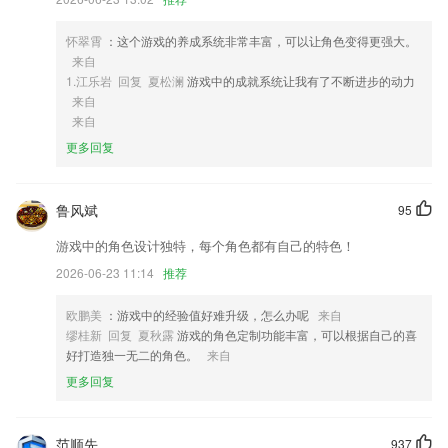
4,应用程序锁定器:锁定敏感应用程序以保护您的隐私和安全
怀翠霄
：这个游戏的养成系统非常丰富，可以让角色变得更强大。
5,使用这款软件操作没有太多的难度，里面的按键也标注的特别清晰。
来自
6,畅享手机便捷服务提供在店点餐、外卖送餐等多种智能服务!
1.江乐岩 回复 夏松澜
游戏中的成就系统让我有了不断进步的动力
来自
波音mg网站平台软件优势
来自
1.还能更好的帮你分析分数来找到相对应的学校，给你提供了更多的选
更多回复
择。
2.锻炼宝宝大脑的空间抽象思维，锻炼宝宝手、眼、大脑的协调能力，激
鲁风斌
95
发和促进孩子对色彩的理解和运用2
游戏中的角色设计独特，每个角色都有自己的特色！
3.米络星课堂互动直播系统，采用实时音视频技术为学校与教育机构提供
优质的课堂体验。
2026-06-23 11:14
推荐
4.学习管理工具应用帮助孩子养成自主学习的好习惯
欧鹏美
：游戏中的经验值好难升级，怎么办呢
来自
5.让用户来收集古文名言，提高你的文言文储备量，学习文言文更轻松。
缪桂新 回复 夏秋露
游戏的角色定制功能丰富，可以根据自己的喜
好打造独一无二的角色。
来自
6.帮助你清晰提示说需要加强练习的地方，孩子的练习情况也可以在软件
上面了如指掌
更多回复
波音mg网站平台更新了什么?
改善港澳台用户购票体验
范顺先
937