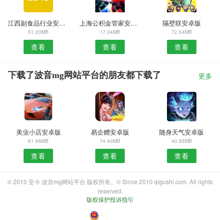
江西副食品行业安卓版
上海公积金管家安卓版
隔壁联安卓版
51.23MB
17.34MB
72.54MB
查看
查看
查看
下载了波音mg网站平台的朋友都下载了
更多
美业小店安卓版
易企赠安卓版
随身天气安卓版
81.98MB
74.40MB
40.95MB
查看
查看
查看
© 2010 至今 波音mg网站平台 版权所有。© Since 2010 qigushi.com. All rights
reserved.
版权保护投诉指引
・