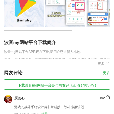
波音mg网站平台下载简介
波音mg网站平台
APP,现在下载,新用户还送新人礼包.
波音mg网站平台是一款带有纯粹西方魔幻元素的MMORPG手游，广袤魔
更多
幻大世界，3D视角，2K高清的游戏画面和一流的史诗剧情，引入了即时
动态战斗系统，真正将MMO端游的副本开荒体验转移至手机屏幕上，目
网友评论
更多
前已有超过20种真正意义上的Raid团队副本。
波音mg网站平台软件特色
下载波音mg网站平台参与网友评论互动 ( 985 条 )
1,【工作报告】
庾善心
192
2,【高考动态】报考指南、自主招生、综合评价、学考录取，随时更新各
大学招生情况。
游戏的战斗系统设计得非常精妙，战斗感很强烈
3,利用互联网的优势，让你接单更加方便轻松；
2026-06-23 13:02
推荐