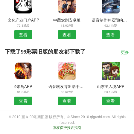
文化产业门户APP
中蔬农副安卓版
语音制作神器预约安卓版
72.33MB
13.62MB
92.14MB
查看
查看
查看
下载了99彩票旧版的朋友都下载了
更多
9果岛APP
语音转发导出助手安卓版
山东出入境APP
81.84MB
68.62MB
23.19MB
查看
查看
查看
© 2010 至今 99彩票旧版 版权所有。© Since 2010 qigushi.com. All rights
reserved.
版权保护投诉指引