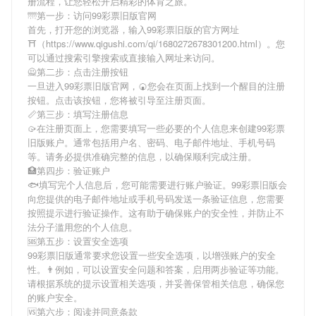
册流程，让您轻松开启精彩的体育之旅。
🌁第一步：访问99彩票旧版官网
首先，打开您的浏览器，输入
99彩票旧版
的官方网址
⛩（https://www.qigushi.com/qi/1680272678301200.html）。您
可以通过搜索引擎搜索或直接输入网址来访问。
🙅第二步：点击注册按钮
一旦进入
99彩票旧版
官网，🍘您会在页面上找到一个醒目的注册
按钮。点击该按钮，您将被引导至注册页面。
📏第三步：填写注册信息
🥠在注册页面上，您需要填写一些必要的个人信息来创建
99彩票
旧版
账户。通常包括用户名、密码、电子邮件地址、手机号码
等。请务必提供准确完整的信息，以确保顺利完成注册。
🏥第四步：验证账户
🐟填写完个人信息后，您可能需要进行账户验证。
99彩票旧版
会
向您提供的电子邮件地址或手机号码发送一条验证信息，您需要
按照提示进行验证操作。这有助于确保账户的安全性，并防止不
法分子滥用您的个人信息。
🆘第五步：设置安全选项
99彩票旧版
通常要求您设置一些安全选项，以增强账户的安全
性。👨例如，可以设置安全问题和答案，启用两步验证等功能。
请根据系统的提示设置相关选项，并妥善保管相关信息，确保您
的账户安全。
🆚第六步：阅读并同意条款