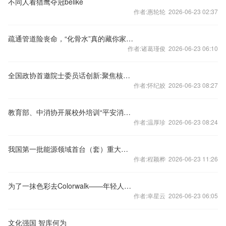
不同人看猎鹰夺冠belike
作者:惠轮轮 2026-06-23 02:37
疏通管道险丧命，“化骨水”真的藏你家清洁剂里吗？专家教你识破
作者:诸葛瑾俊 2026-06-23 06:10
全国政协首邀院士委员话创新:聚焦核心技术 解决"卡脖子"难题
作者:怀纪姣 2026-06-23 08:27
教育部、中消协开展校外培训“平安消费”专项行动
作者:温厚珍 2026-06-23 08:24
我国第一批能源领域首台（套）重大技术装备项目公布
作者:程颖桦 2026-06-23 11:26
为了一抹色彩去Colorwalk——年轻人这样去旅行（下）
作者:幸星云 2026-06-23 06:05
文化强国 智库何为