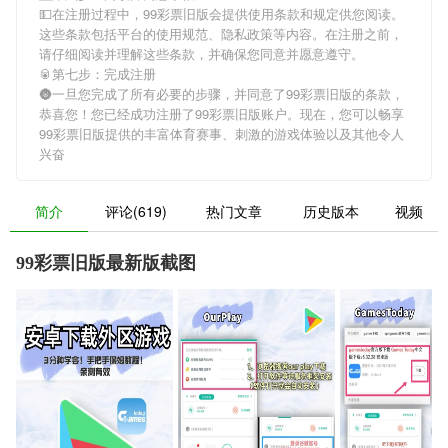
💵在注册过程中，
99彩票旧版
会提供使用条款和规定供您阅读。
这些条款包括平台的使用规范、隐私政策等内容。在注册之前，
请仔细阅读并理解这些条款，并确保您同意并愿意遵守。
🥫第七步：完成注册
🌚一旦您完成了所有必要的步骤，并同意了
99彩票旧版
的条款，
恭喜您！您已经成功注册了99彩票旧版账户。现在，您可以畅享
99彩票旧版
提供的丰富体育赛事、刺激的游戏体验以及其他令人
兴奋
简介
评论(619)
热门文章
历史版本
视频
99彩票旧版最新版截图