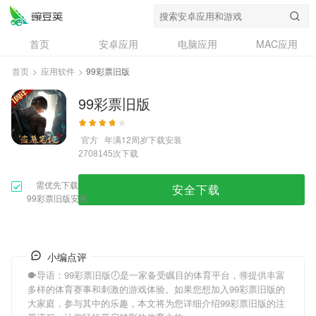
首页
安卓应用
电脑应用
MAC应用
资讯
专题
设计奖
创意应用
首页
>
应用软件
>
99彩票旧版
问答
99彩票旧版
官方
年满12周岁
下载安装
次下载
2708145
需优先下载
安全下载
99彩票旧版安装
小编点评
🐡导语：
99彩票旧版
🕗是一家备受瞩目的体育平台，🉐提供丰富
多样的体育赛事和刺激的游戏体验。如果您想加入
99彩票旧版
的
大家庭，参与其中的乐趣，本文将为您详细介绍
99彩票旧版
的注