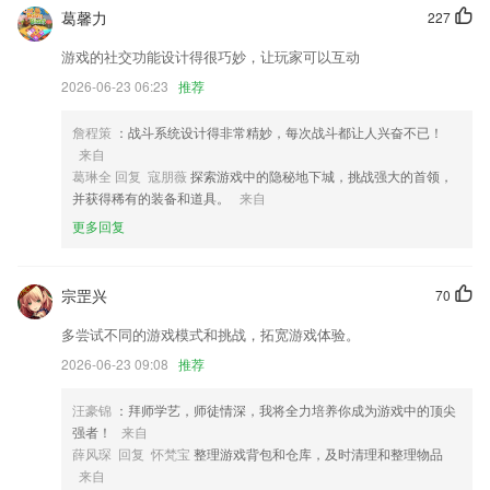
新增今日任务，增加了APP趣味性
葛馨力
227
活动增加富文本编辑功能
游戏的社交功能设计得很巧妙，让玩家可以互动
解决了再vivo手机上点击桌面图标后，经常会自动点击其他焦点的问题
2026-06-23 06:23
推荐
增加【产品动态】公告栏，帮助您获取最新鲜的百度商业产品功能更新详
情信息
詹程策
：战斗系统设计得非常精妙，每次战斗都让人兴奋不已！
来自
修护一些已知bug
葛琳全 回复 寇朋薇
探索游戏中的隐秘地下城，挑战强大的首领，
联系我们
并获得稀有的装备和道具。
来自
以上就是99彩票旧版的介绍，如果您喜欢这款软件，您可以到应用商店
更多回复
进行打分评论，说出您的使用经历，以帮助我们更好的对产品进行优化修
改。
宗罡兴
70
多尝试不同的游戏模式和挑战，拓宽游戏体验。
2026-06-23 09:08
推荐
汪豪锦
：拜师学艺，师徒情深，我将全力培养你成为游戏中的顶尖
强者！
来自
薛风琛 回复 怀梵宝
整理游戏背包和仓库，及时清理和整理物品
来自