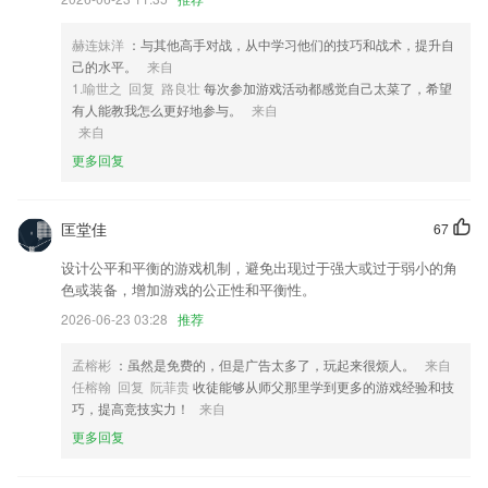
4,重复训练某一考试项目，弱项专训，有效提高培训质量，提高考试通过
率。
赫连妹洋
：与其他高手对战，从中学习他们的技巧和战术，提升自
己的水平。
来自
5,供给多款贴心小工具, 如开屏闪学、考试日历, 让你英语随心学。
1.喻世之 回复 路良壮
每次参加游戏活动都感觉自己太菜了，希望
6,＊ 以书会友
有人能教我怎么更好地参与。
来自
来自
99彩票旧版软件优势
更多回复
1.帮助老师将所有的事物快速的处理，也可以选择自助服务的模式，帮助
学生在校园当中生活。
匡堂佳
67
2.培养具有全球视野的高端人才和具有市场竞争力的高级职业人才。
设计公平和平衡的游戏机制，避免出现过于强大或过于弱小的角
3.4——6年级，讲连接、讲布局、有速度、有交融。
色或装备，增加游戏的公正性和平衡性。
4.韩语、法语、德语、俄语、泰语、汉语、英语、韩文翻译、韩文拍照翻
2026-06-23 03:28
推荐
译、韩语输入法、法语入门等等！
5.通过网络信息技术创建起学校、家庭、社会三位一体的教育网络。
孟榕彬
：虽然是免费的，但是广告太多了，玩起来很烦人。
来自
任榕翰 回复 阮菲贵
收徒能够从师父那里学到更多的游戏经验和技
6.——软件内用户可以学习大师的行棋思路
巧，提高竞技实力！
来自
99彩票旧版更新了什么?
更多回复
更多福利等你来