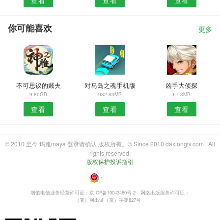
你可能喜欢
更多
不可思议的戴夫
对马岛之魂手机版
凶手大侦探
9.80GB
932.83MB
67.3MB
查看
查看
查看
© 2010 至今 玛雅maya 登录请确认 版权所有。© Since 2010 daxiongtv.com . All
rights reserved.
版权保护投诉指引
・
增值电信业务经营许可证：京ICP备19043480号-2
网络出版服务许可证：
（署）网出证（京）字第827号