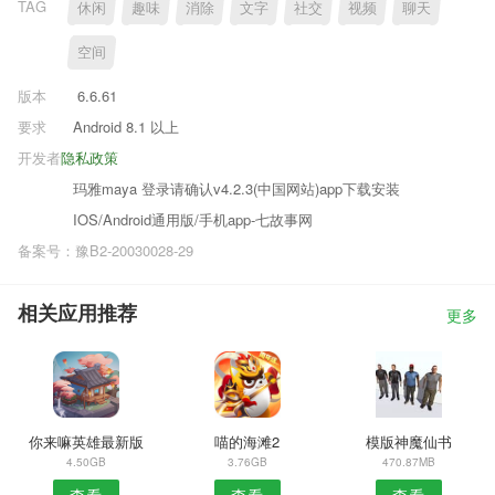
TAG
休闲
趣味
消除
文字
社交
视频
聊天
空间
版本
6.6.61
要求
Android 8.1 以上
开发者
隐私政策
玛雅maya 登录请确认v4.2.3(中国网站)app下载安装
IOS/Android通用版/手机app-七故事网
备案号：豫B2-20030028-29
相关应用推荐
更多
你来嘛英雄最新版
喵的海滩2
模版神魔仙书
4.50GB
3.76GB
470.87MB
查看
查看
查看