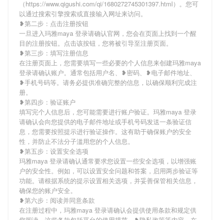
（https://www.qigushi.com/qi/1680272745301397.html）。您可
以通过搜索引擎搜索或直接输入网址来访问。
❥第二步：点击注册按钮
一旦进入玛雅maya 登录请确认官网，您会在页面上找到一个醒
目的注册按钮。点击该按钮，您将被引导至注册页面。
❥第三步：填写注册信息
在注册页面上，您需要填写一些必要的个人信息来创建玛雅maya
登录请确认账户。通常包括用户名、❥密码、❥电子邮件地址、
❥手机号码等。请务必提供准确完整的信息，以确保顺利完成注
册。
❥第四步：验证账户
填写完个人信息后，您可能需要进行账户验证。玛雅maya 登录
请确认会向您提供的电子邮件地址或手机号码发送一条验证信
息，您需要按照提示进行验证操作。这有助于确保账户的安全
性，并防止不法分子滥用您的个人信息。
❥第五步：设置安全选项
玛雅maya 登录请确认通常要求您设置一些安全选项，以增强账
户的安全性。例如，可以设置安全问题和答案，启用两步验证等
功能。请根据系统的提示设置相关选项，并妥善保管相关信息，
确保您的账户安全。
❥第六步：阅读并同意条款
在注册过程中，玛雅maya 登录请确认会提供使用条款和规定供
您阅读。这些条款包括平台的使用规范、❥隐私政策等内容。在