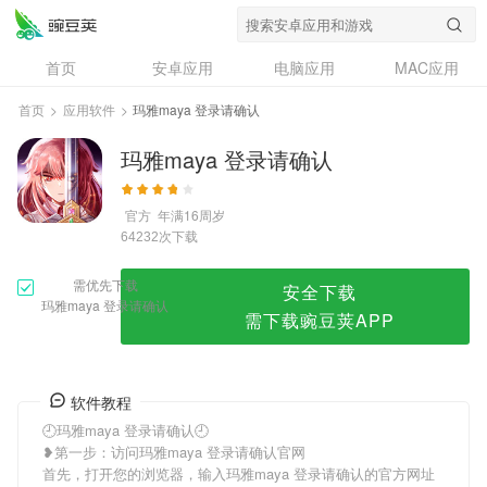
玛雅maya 登录请确认
首页
安卓应用
电脑应用
MAC应用
资讯
专题
设计奖
创意应用
首页
>
应用软件
>
玛雅maya 登录请确认
问答
玛雅maya 登录请确认
官方
年满16周岁
次下载
64232
需优先下载
安全下载
玛雅maya 登录请确认
需下载豌豆荚APP
软件教程
🕘玛雅maya 登录请确认🕘
❥第一步：访问玛雅maya 登录请确认官网
首先，打开您的浏览器，输入玛雅maya 登录请确认的官方网址