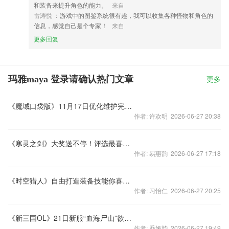
和装备来提升角色的能力。
来自
雷涛悦
：游戏中的图鉴系统很有趣，我可以收集各种怪物和角色的
信息，感觉自己是个专家！
来自
更多回复
玛雅maya 登录请确认热门文章
更多
《魔域口袋版》11月17日优化维护完成公告
作者: 许欢明 2026-06-27 20:38
《寒灵之剑》大奖送不停！评选最喜爱职业抢楼活动
作者: 易惠韵 2026-06-27 17:18
《时空猎人》自由打造装备技能你喜欢吗
作者: 习怡仁 2026-06-27 20:25
《新三国OL》21日新服“血海尸山”欲血沸腾
作者: 乔娅韵 2026-06-27 19:49