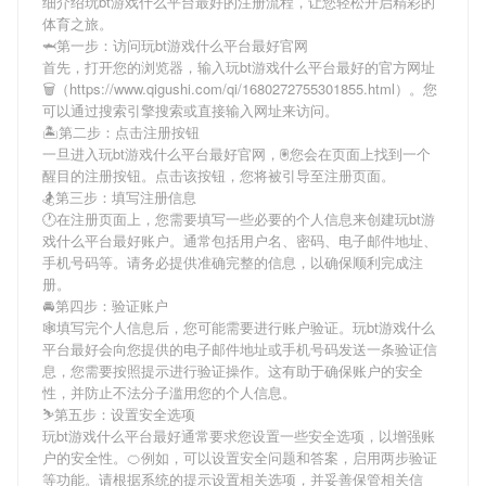
细介绍
玩bt游戏什么平台最好
的注册流程，让您轻松开启精彩的
体育之旅。
🦈第一步：访问玩bt游戏什么平台最好官网
首先，打开您的浏览器，输入
玩bt游戏什么平台最好
的官方网址
🗑（https://www.qigushi.com/qi/1680272755301855.html）。您
可以通过搜索引擎搜索或直接输入网址来访问。
🏝第二步：点击注册按钮
一旦进入
玩bt游戏什么平台最好
官网，🖲您会在页面上找到一个
醒目的注册按钮。点击该按钮，您将被引导至注册页面。
🏂第三步：填写注册信息
🕐在注册页面上，您需要填写一些必要的个人信息来创建
玩bt游
戏什么平台最好
账户。通常包括用户名、密码、电子邮件地址、
手机号码等。请务必提供准确完整的信息，以确保顺利完成注
册。
🚘第四步：验证账户
🕸填写完个人信息后，您可能需要进行账户验证。
玩bt游戏什么
平台最好
会向您提供的电子邮件地址或手机号码发送一条验证信
息，您需要按照提示进行验证操作。这有助于确保账户的安全
性，并防止不法分子滥用您的个人信息。
⛷第五步：设置安全选项
玩bt游戏什么平台最好
通常要求您设置一些安全选项，以增强账
户的安全性。🍊例如，可以设置安全问题和答案，启用两步验证
等功能。请根据系统的提示设置相关选项，并妥善保管相关信