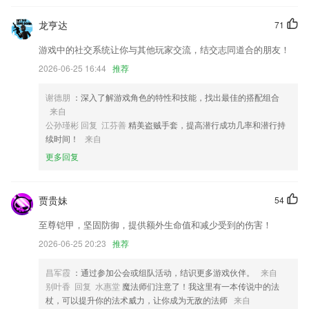
【新增】“仟客名片”支持自定义公司名称和logo
龙亨达
71
所有接口请求方式修改为https
游戏中的社交系统让你与其他玩家交流，结交志同道合的朋友！
开发商：惠州市岭南一九网络有限公司
2026-06-25 16:44
推荐
其他修复和优化
谢德朋
：深入了解游戏角色的特性和技能，找出最佳的搭配组合
新增消息推送服务，不遗漏重要提醒
来自
公孙瑾彬 回复 江芬善
精美盗贼手套，提高潜行成功几率和潜行持
界面ui全新优化，阅读更流畅。
续时间！
来自
联系我们
更多回复
以上就是玩bt游戏什么平台最好的介绍，如果您喜欢这款软件，您可以到
应用商店进行打分评论，说出您的使用经历，以帮助我们更好的对产品进
行优化修改。
贾贵妹
54
至尊铠甲，坚固防御，提供额外生命值和减少受到的伤害！
2026-06-25 20:23
推荐
昌军霞
：通过参加公会或组队活动，结识更多游戏伙伴。
来自
别叶香 回复 水惠堂
魔法师们注意了！我这里有一本传说中的法
杖，可以提升你的法术威力，让你成为无敌的法师
来自