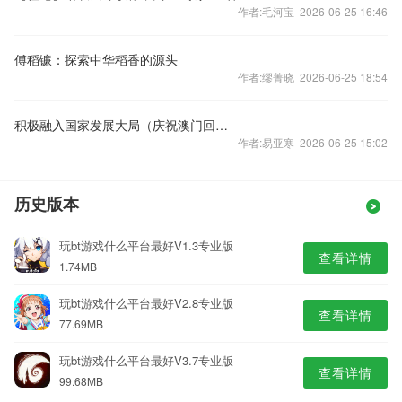
作者:毛河宝 2026-06-25 16:46
傅稻镰：探索中华稻香的源头
作者:缪菁晓 2026-06-25 18:54
积极融入国家发展大局（庆祝澳门回归25周年）
作者:易亚寒 2026-06-25 15:02
历史版本
玩bt游戏什么平台最好V1.3专业版
查看详情
1.74MB
玩bt游戏什么平台最好V2.8专业版
查看详情
77.69MB
玩bt游戏什么平台最好V3.7专业版
查看详情
99.68MB