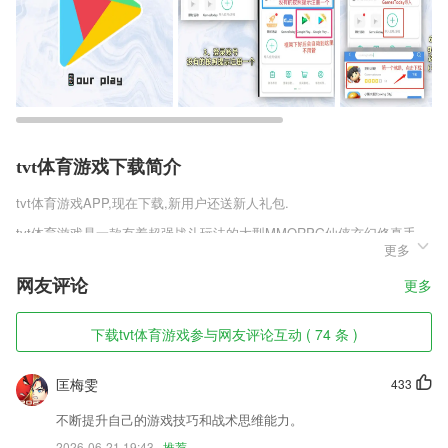
tvt体育游戏下载简介
tvt体育游戏
APP,现在下载,新用户还送新人礼包.
tvt体育游戏是一款有着超强战斗玩法的大型MMORPG仙侠玄幻修真手
更多
游，这里有着最为精彩动作仙侠竞技玩法，还有这充满战斗特色的大型副
本，使用自己的技能进行战斗，轻松使用不同的人物角色，让你能在天空
网友评论
更多
中自由的释放自己的独门绝招，探空而行一步九州。
tvt体育游戏软件特色
下载tvt体育游戏参与网友评论互动 ( 74 条 )
1,独家分手套餐，每日专属任务推送，优秀范文示例，齐全口语答案，让
你分手快人一步！
匡梅雯
433
2,通过手机就能预约挂号了，不需要通过漫长排队等待进行挂号；
不断提升自己的游戏技巧和战术思维能力。
3,为收银员定制专属收款通道，支付只需要两秒钟，节省了很多的支付时
2026-06-21 19:43
推荐