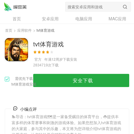
首页
安卓应用
电脑应用
MAC应用
资讯
专题
设计奖
创意应用
首页
>
应用软件
>
tvt体育游戏
问答
tvt体育游戏
官方
年满12周岁
下载安装
次下载
2834719
需优先下载
安全下载
tvt体育游戏安装
小编点评
🎠导语：
tvt体育游戏
🗺是一家备受瞩目的体育平台，🐞提供丰
富多样的体育赛事和刺激的游戏体验。如果您想加入
tvt体育游戏
的大家庭，参与其中的乐趣，本文将为您详细介绍
tvt体育游戏
的