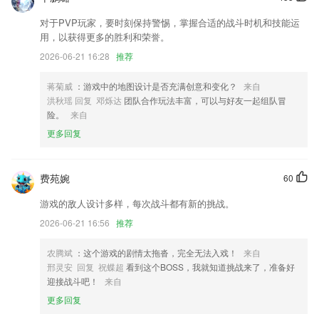
修复部分录屏崩溃问题
对于PVP玩家，要时刻保持警惕，掌握合适的战斗时机和技能运
修复一些小问题，体验更丝滑；
用，以获得更多的胜利和荣誉。
卡片式海报分享视觉改版，添加网友信息及文章摘要，支持专题分享，海
2026-06-21 16:28
推荐
报分享更好看。
蒋菊威
：游戏中的地图设计是否充满创意和变化？
来自
新增企业认证，帮助企业提升曝光机会
洪秋瑶 回复 邓烁达
团队合作玩法丰富，可以与好友一起组队冒
联系我们
险。
来自
以上就是tvt体育游戏的介绍，如果您喜欢这款软件，您可以到应用商店
更多回复
进行打分评论，说出您的使用经历，以帮助我们更好的对产品进行优化修
改。
费苑婉
60
游戏的敌人设计多样，每次战斗都有新的挑战。
2026-06-21 16:56
推荐
农腾斌
：这个游戏的剧情太拖沓，完全无法入戏！
来自
邢灵安 回复 祝蝶超
看到这个BOSS，我就知道挑战来了，准备好
迎接战斗吧！
来自
更多回复