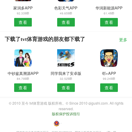
家润多APP
色彩天气APP
华润新能源APP
92.33MB
49.65MB
61.4MB
查看
查看
查看
下载了tvt体育游戏的朋友都下载了
更多
中钞鉴真溯源APP
同学我来了安卓版
邻+APP
84.79MB
32.52MB
99.24MB
查看
查看
查看
© 2010 至今 tvt体育游戏 版权所有。© Since 2010 qigushi.com. All rights
reserved.
版权保护投诉指引
・