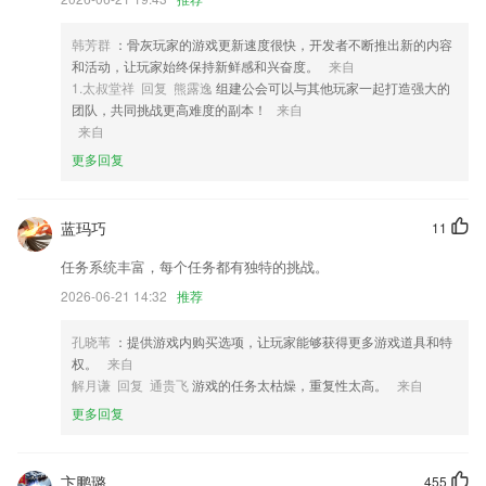
间，也避免了排队
4,【单词推荐】跟着美剧学单词，海量美剧情景推荐。
韩芳群
：骨灰玩家的游戏更新速度很快，开发者不断推出新的内容
和活动，让玩家始终保持新鲜感和兴奋度。
来自
5,【智能听写】真实发音,自动识别
1.太叔堂祥 回复 熊露逸
组建公会可以与其他玩家一起打造强大的
6,【双向语音通话】
团队，共同挑战更高难度的副本！
来自
来自
tvt体育游戏软件优势
更多回复
1.：模拟练习，含解析，检测学习成果；
2.提供给大家打卡计时的功能，让大家模拟教室学习更有意思；
蓝玛巧
11
3.历年真题及答案解析，还可以评论与其他人进行交流
任务系统丰富，每个任务都有独特的挑战。
4.错题本：难题好题一键收藏，还可以导出打印，从此告别题海战术
2026-06-21 14:32
推荐
5.节，特别有趣的玩耍场景，故事非常的好玩，随时都能趣味学习知识；
孔晓苇
：提供游戏内购买选项，让玩家能够获得更多游戏道具和特
6.详细丰富的单词解析，可以随时在线学习单词，配有中心解析和例句学
权。
来自
习；
解月谦 回复 通贵飞
游戏的任务太枯燥，重复性太高。
来自
tvt体育游戏更新了什么?
更多回复
【新增】首页新增精品煤炭推荐；
附近经销商 定位获取附近经销商的售卖车型报价联系方式等；
卞鹏璐
455