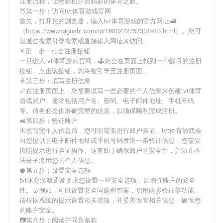
注册流程，让您轻松开启精彩的体育之旅。
🍑第一步：访问tvt体育游戏官网
首先，打开您的浏览器，输入
tvt体育游戏
的官方网址🚅
（https://www.qigushi.com/qi/1680272757301910.html）。您可
以通过搜索引擎搜索或直接输入网址来访问。
☀第二步：点击注册按钮
一旦进入
tvt体育游戏
官网，🕹您会在页面上找到一个醒目的注册
按钮。点击该按钮，您将被引导至注册页面。
🚢第三步：填写注册信息
🦴在注册页面上，您需要填写一些必要的个人信息来创建
tvt体育
游戏
账户。通常包括用户名、密码、电子邮件地址、手机号码
等。请务必提供准确完整的信息，以确保顺利完成注册。
🚜第四步：验证账户
🦋填写完个人信息后，您可能需要进行账户验证。
tvt体育游戏
会
向您提供的电子邮件地址或手机号码发送一条验证信息，您需要
按照提示进行验证操作。这有助于确保账户的安全性，并防止不
法分子滥用您的个人信息。
🥥第五步：设置安全选项
tvt体育游戏
通常要求您设置一些安全选项，以增强账户的安全
性。🍙例如，可以设置安全问题和答案，启用两步验证等功能。
请根据系统的提示设置相关选项，并妥善保管相关信息，确保您
的账户安全。
📷第六步：阅读并同意条款