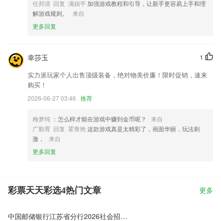
任邦清 回复 满娟平
加强游戏教程和引导，让新手更容易上手和理
解游戏规则。
来自
更多回复
幸莎玉
1
实力派玩家个人出售顶级装备，绝对物美价廉！限时促销，速来
购买！
2026-06-27 03:46
推荐
梅梦纯
：怎么样才能在游戏中赚到金币呢？
来自
广勤霄 回复 霍青艳
这款游戏真是太精彩了，画面华丽，玩法刺
激，
来自
更多回复
彩票天天彩选4热门文章
更多
中国邮储银行江苏省分行2026社会招聘开始啦