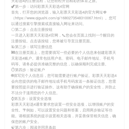
天彩选4
的注册流程，让您轻松开启精彩的体育之旅。
🦖第一步：访问彩票天天彩选4官网
首先，打开您的浏览器，输入
彩票天天彩选4
的官方网址🍓
（https://www.qigushi.com/qi/1680273548310067.html）。您可
以通过搜索引擎搜索或直接输入网址来访问。
⚪第二步：点击注册按钮
一旦进入
彩票天天彩选4
官网，📞您会在页面上找到一个醒目的
注册按钮。点击该按钮，您将被引导至注册页面。
🕌第三步：填写注册信息
🚒在注册页面上，您需要填写一些必要的个人信息来创建
彩票天
天彩选4
账户。通常包括用户名、密码、电子邮件地址、手机号
码等。请务必提供准确完整的信息，以确保顺利完成注册。
⏱第四步：验证账户
🌐填写完个人信息后，您可能需要进行账户验证。
彩票天天彩选4
会向您提供的电子邮件地址或手机号码发送一条验证信息，您需
要按照提示进行验证操作。这有助于确保账户的安全性，并防止
不法分子滥用您的个人信息。
⌚️第五步：设置安全选项
彩票天天彩选4
通常要求您设置一些安全选项，以增强账户的安
全性。🌴例如，可以设置安全问题和答案，启用两步验证等功
能。请根据系统的提示设置相关选项，并妥善保管相关信息，确
保您的账户安全。
🍃第六步：阅读并同意条款