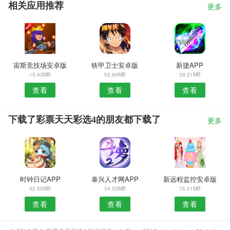
相关应用推荐
更多
宙斯竞技场安卓版
铁甲卫士安卓版
新捷APP
15.43MB
52.66MB
39.21MB
查看
查看
查看
下载了彩票天天彩选4的朋友都下载了
更多
时钟日记APP
泰兴人才网APP
新远程监控安卓版
32.55MB
34.52MB
76.21MB
查看
查看
查看