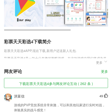
彩票天天彩选4下载简介
彩票天天彩选4
APP,现在下载,新用户还送新人礼包.
彩票天天彩选4是一款十分有趣的跑酷游戏，在这款游戏中我们将成为羊
更多
群的领头羊，然后只要不断地向前冲就可以了，一路上我们会经常遇到各
种事件，这就需要你用勇气与智慧去与所有的敌人搏斗，最后带领全村的
网友评论
更多
羊走向胜利的彼岸，如果期待的话就来试试吧。
彩票天天彩选4软件特色
下载彩票天天彩选4参与网友评论互动 ( 262 条 )
1,根据自身需求选择题型、难度等进行组卷练习。
洪富信
49
2,可以关注收藏自己喜欢的内容，系统会根据用户的喜好来进行推荐。
3,【私人定制】自由定制阅读推荐，根据阅读喜好生成个人书架，书城更
游戏的PVP竞技系统非常刺激，可以和其他玩家进行实时对战，
新主动推送。选择阅读偏好，发现属于你的阅读书籍，蜜桃小说，各种都
体验真实的战斗感觉！