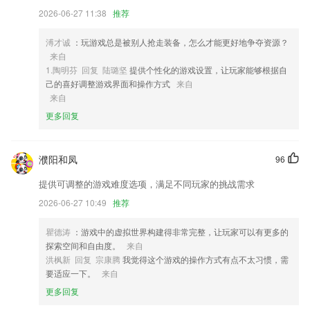
市乡村爽文等你发现。
2026-06-27 11:38
推荐
4,完整游戏版本有超过 90 个关卡
溥才诚
：玩游戏总是被别人抢走装备，怎么才能更好地争夺资源？
5,独特个性化书籍推荐，满足不同读者阅读需求
来自
6,校园通讯录：查看校园和班级通讯录，方便快捷沟通联系
1.陶明芬 回复 陆璐坚
提供个性化的游戏设置，让玩家能够根据自
己的喜好调整游戏界面和操作方式
来自
彩票天天彩选4软件优势
来自
1.[省控线]近三年各省市批号的录取分数线
更多回复
2.多次朗读同一篇或同样难度文章得分要稳定
3.该平台提供的课程信息非常的丰富，不管你有什么样的需求都可以在线
濮阳和凤
96
筛选
提供可调整的游戏难度选项，满足不同玩家的挑战需求
4.内容多以轻松易懂的方式讲解，配上图文知识讲解和明了的问答、视频
2026-06-27 10:49
推荐
等形式，新手也能轻松快速入门。
5.让宝宝学习了26个英文字母
瞿德涛
：游戏中的虚拟世界构建得非常完整，让玩家可以有更多的
探索空间和自由度。
来自
6.App含有魔方教程、魔方公式等学习资料；
洪枫新 回复 宗康腾
我觉得这个游戏的操作方式有点不太习惯，需
彩票天天彩选4更新了什么?
要适应一下。
来自
更多回复
阅看大字版