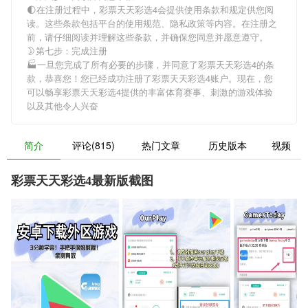
🌓在注册过程中，
彩票天天彩选4
会提供使用条款和规定供您阅
读。这些条款包括平台的使用规范、隐私政策等内容。在注册之
前，请仔细阅读并理解这些条款，并确保您同意并愿意遵守。
🌛第七步：完成注册
🏭一旦您完成了所有必要的步骤，并同意了
彩票天天彩选4
的条
款，恭喜您！您已经成功注册了彩票天天彩选4账户。现在，您
可以畅享
彩票天天彩选4
提供的丰富体育赛事、刺激的游戏体验
以及其他令人兴奋
简介
评论(815)
热门文章
历史版本
视频
彩票天天彩选4最新版截图