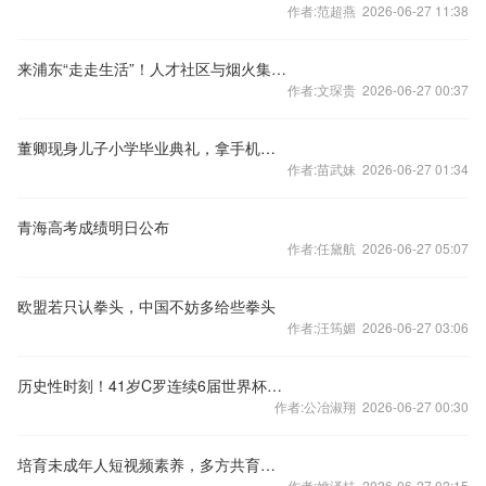
作者:范超燕 2026-06-27 11:38
来浦东“走走生活”！人才社区与烟火集市在科学城正产生“奇妙链接”
作者:文琛贵 2026-06-27 00:37
董卿现身儿子小学毕业典礼，拿手机给儿子拍照记录，素颜状态清瘦优雅
作者:苗武妹 2026-06-27 01:34
青海高考成绩明日公布
作者:任黛航 2026-06-27 05:07
欧盟若只认拳头，中国不妨多给些拳头
作者:汪筠媚 2026-06-27 03:06
历史性时刻！41岁C罗连续6届世界杯破门创纪录，历史仅此一人！
作者:公冶淑翔 2026-06-27 00:30
培育未成年人短视频素养，多方共育为成长提供增量
作者:姚泽桂 2026-06-27 02:15