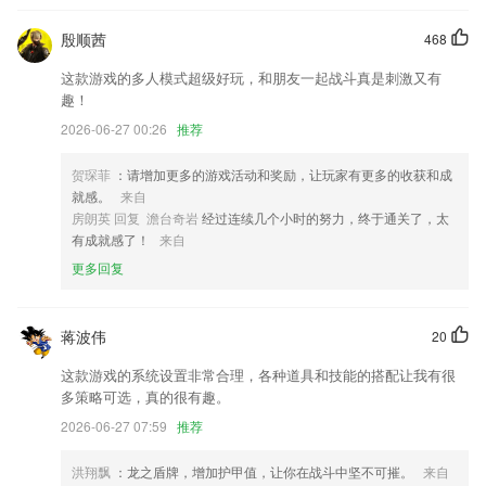
修复部分用户下载失败问题
新增精准推送功能
殷顺茜
468
全新登录
这款游戏的多人模式超级好玩，和朋友一起战斗真是刺激又有
趣！
新增二值笔
2026-06-27 00:26
推荐
UI交互整体优化升级！
联系我们
贺琛菲
：请增加更多的游戏活动和奖励，让玩家有更多的收获和成
以上就是彩票天天彩选4的介绍，如果您喜欢这款软件，您可以到应用商
就感。
来自
店进行打分评论，说出您的使用经历，以帮助我们更好的对产品进行优化
房朗英 回复 澹台奇岩
经过连续几个小时的努力，终于通关了，太
修改。
有成就感了！
来自
更多回复
蒋波伟
20
这款游戏的系统设置非常合理，各种道具和技能的搭配让我有很
多策略可选，真的很有趣。
2026-06-27 07:59
推荐
洪翔飘
：龙之盾牌，增加护甲值，让你在战斗中坚不可摧。
来自