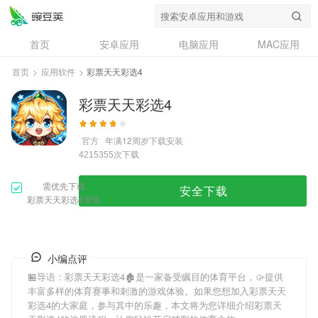
首页
安卓应用
电脑应用
MAC应用
资讯
专题
设计奖
创意应用
首页
>
应用软件
>
彩票天天彩选4
问答
彩票天天彩选4
官方
年满12周岁
下载安装
次下载
4215355
需优先下载
安全下载
彩票天天彩选4安装
小编点评
🏪导语：
彩票天天彩选4
🏚是一家备受瞩目的体育平台，🥠提供
丰富多样的体育赛事和刺激的游戏体验。如果您想加入
彩票天天
彩选4
的大家庭，参与其中的乐趣，本文将为您详细介绍
彩票天