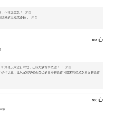
趣，不枯燥重复！
来自
找隐藏的宝藏或路径，
来自
861
！
，和其他玩家进行对战，让我充满竞争欲望！ ！
来自
和操作设置，让玩家能够根据自己的喜好和操作习惯来调整游戏界面和操作
900
严重