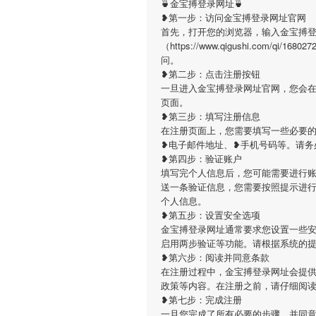
🍵金宝搏登录网址🍵
❥第一步：访问金宝搏登录网址官网
首先，打开您的浏览器，输入金宝搏
（https://www.qigushi.com/q
问。
❥第二步：点击注册按钮
一旦进入金宝搏登录网址官网，您会
页面。
❥第三步：填写注册信息
在注册页面上，您需要填写一些必要
❥电子邮件地址、❥手机号码等。请务
❥第四步：验证账户
填写完个人信息后，您可能需要进行
送一条验证信息，您需要按照提示进
个人信息。
❥第五步：设置安全选项
金宝搏登录网址通常要求您设置一些
启用两步验证等功能。请根据系统的
❥第六步：阅读并同意条款
在注册过程中，金宝搏登录网址会提
政策等内容。在注册之前，请仔细阅
❥第七步：完成注册
一旦您完成了所有必要的步骤，并同