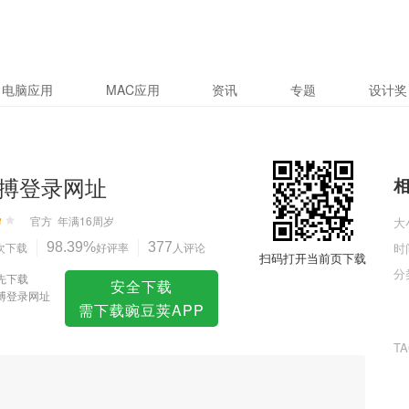
电脑应用
MAC应用
资讯
专题
设计奖
搏登录网址
官方
年满16周岁
大
次下载
98.39%
好评率
377
人评论
时
扫码打开当前页下载
分
先下载
安全下载
搏登录网址
需下载豌豆荚APP
T