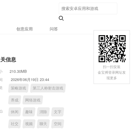
创意应用
问答
相关信息
扫一扫安装
小
210.30MB
金宝搏登录网址发
现更多
间
2026年06月19日 23:44
类
策略游戏
第三人称射击游戏
养成
网络游戏
AG
休闲
趣味
消除
文字
社交
视频
聊天
空间