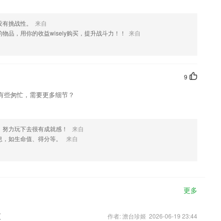
没有挑战性。
来自
物品，用你的收益wisely购买，提升战斗力！！
来自
9
有些匆忙，需要更多细节？
，努力玩下去很有成就感！
来自
息，如生命值、得分等。
来自
更多
区
作者: 澹台珍姬 2026-06-19 23:44