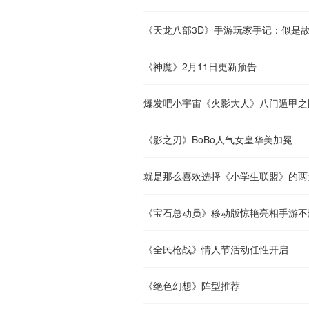
《天龙八部3D》手游玩家手记：似是
《神魔》2月11日更新预告
爆发吧小宇宙《火影大人》八门遁甲之
《影之刃》BoBo人气女皇华美加冕
就是那么喜欢选择《小学生联盟》的两
《宝石总动员》移动版惊艳亮相手游不
《全民枪战》情人节活动任性开启
《绝色幻想》阵型推荐