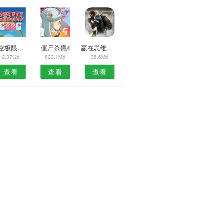
天空极限赛道速度驾驶
僵尸杀戮4
赢在思维爱琳诗篇
2.37GB
822.1MB
38.6MB
查看
查看
查看