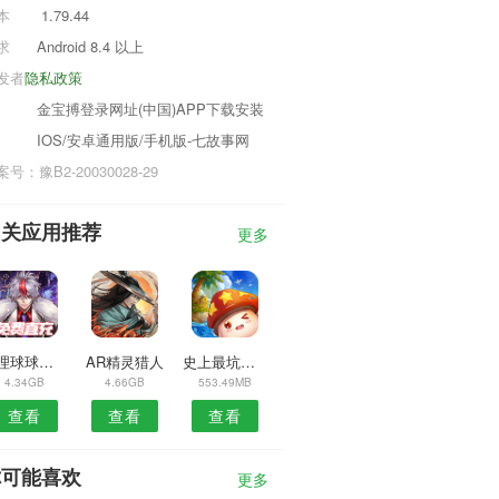
本
1.79.44
求
Android 8.4 以上
发者
隐私政策
金宝搏登录网址(中国)APP下载安装
IOS/安卓通用版/手机版-七故事网
号：豫B2-20030028-29
相关应用推荐
更多
整理球球君游戏
AR精灵猎人
史上最坑爹的游戏7
4.34GB
4.66GB
553.49MB
查看
查看
查看
你可能喜欢
更多