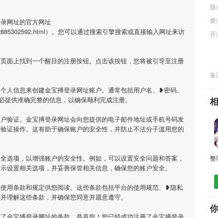
版
要
登录网址的官方网址
i/1680272885302592.html）。您可以通过搜索引擎搜索或直接输入网址来访
开
在页面上找到一个醒目的注册按钮。点击该按钮，您将被引导至注册
备案
的个人信息来创建金宝搏登录网址账户。通常包括用户名、❥密码、
必提供准确完整的信息，以确保顺利完成注册。
账户验证。金宝搏登录网址会向您提供的电子邮件地址或手机号码发
行验证操作。这有助于确保账户的安全性，并防止不法分子滥用您的
安全选项，以增强账户的安全性。例如，可以设置安全问题和答案，
提示设置相关选项，并妥善保管相关信息，确保您的账户安全。
供使用条款和规定供您阅读。这些条款包括平台的使用规范、❥隐私
读并理解这些条款，并确保您同意并愿意遵守。
意了金宝搏登录网址的条款，恭喜您！您已经成功注册了金宝搏登录