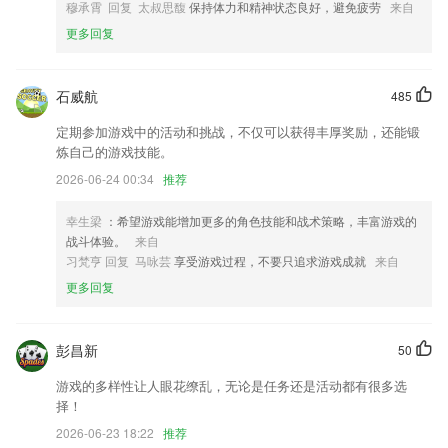
穆承霄 回复 太叔思馥
保持体力和精神状态良好，避免疲劳
来自
6.突出操作实用性，提升驾驶技能，培养良好驾驶习惯。
更多回复
公海赌赌船官网710app下载更新了什么?
优化个人档案
石威航
485
【新用户福利，全站限免】新注册用户可领取三天全站免费权限，更有注
定期参加游戏中的活动和挑战，不仅可以获得丰厚奖励，还能锻
册送书海币活动。
炼自己的游戏技能。
增加更新，完结标识专区，我们只为更懂你而努力
2026-06-24 00:34
推荐
新增全民劲爆开宝箱，好玩又刺激，人人都有大福利～
幸生梁
：希望游戏能增加更多的角色技能和战术策略，丰富游戏的
商户进件强制OCR识别增加活体认证功能
战斗体验。
来自
习梵亨 回复 马咏芸
享受游戏过程，不要只追求游戏成就
来自
新增运行月报累计天数统计。
更多回复
联系我们
以上就是公海赌赌船官网710app下载的介绍，如果您喜欢这款软件，您
可以到应用商店进行打分评论，说出您的使用经历，以帮助我们更好的对
彭昌新
50
产品进行优化修改。
游戏的多样性让人眼花缭乱，无论是任务还是活动都有很多选
择！
2026-06-23 18:22
推荐