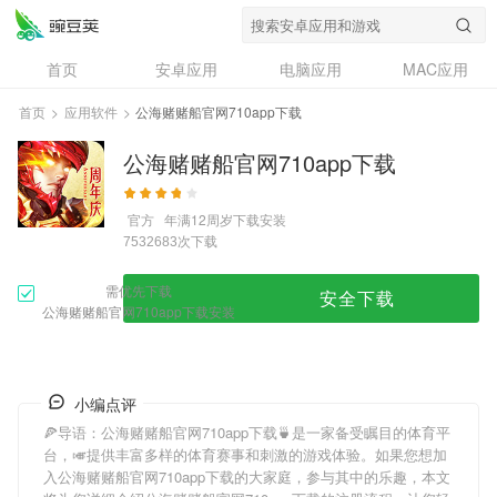
首页
安卓应用
电脑应用
MAC应用
资讯
专题
设计奖
创意应用
首页
>
应用软件
>
公海赌赌船官网710app下载
问答
公海赌赌船官网710app下载
官方
年满12周岁
下载安装
次下载
7532683
需优先下载
安全下载
公海赌赌船官网710app下载安装
小编点评
🍕导语：
公海赌赌船官网710app下载
🍵是一家备受瞩目的体育平
台，🎺提供丰富多样的体育赛事和刺激的游戏体验。如果您想加
入
公海赌赌船官网710app下载
的大家庭，参与其中的乐趣，本文