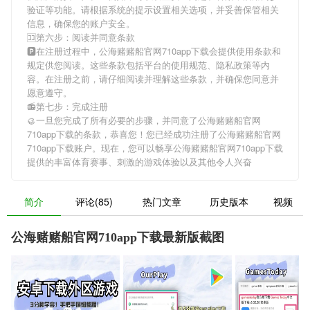
验证等功能。请根据系统的提示设置相关选项，并妥善保管相关
信息，确保您的账户安全。
🈁第六步：阅读并同意条款
🅿在注册过程中，
公海赌赌船官网710app下载
会提供使用条款和
规定供您阅读。这些条款包括平台的使用规范、隐私政策等内
容。在注册之前，请仔细阅读并理解这些条款，并确保您同意并
愿意遵守。
📻第七步：完成注册
🥮一旦您完成了所有必要的步骤，并同意了
公海赌赌船官网
710app下载
的条款，恭喜您！您已经成功注册了公海赌赌船官网
710app下载账户。现在，您可以畅享
公海赌赌船官网710app下载
提供的丰富体育赛事、刺激的游戏体验以及其他令人兴奋
简介
评论(85)
热门文章
历史版本
视频
公海赌赌船官网710app下载最新版截图