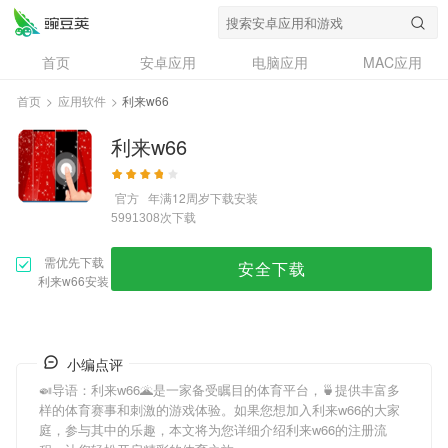
首页
安卓应用
电脑应用
MAC应用
资讯
专题
设计奖
创意应用
首页
>
应用软件
>
利来w66
问答
利来w66
官方
年满12周岁
下载安装
次下载
5991308
需优先下载
安全下载
利来w66安装
小编点评
🍛导语：
利来w66
🌋是一家备受瞩目的体育平台，🍵提供丰富多
样的体育赛事和刺激的游戏体验。如果您想加入
利来w66
的大家
庭，参与其中的乐趣，本文将为您详细介绍
利来w66
的注册流