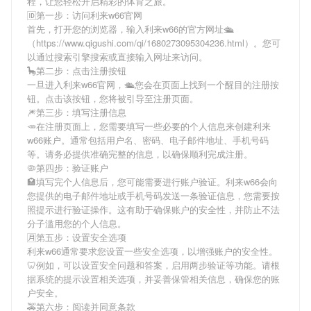
程，让您轻松开启精彩的体育之旅。
🆔第一步：访问利来w66官网
首先，打开您的浏览器，输入
利来w66
的官方网址🛳
（https://www.qigushi.com/qi/1680273095304236.html）。您可
以通过搜索引擎搜索或直接输入网址来访问。
🦕第二步：点击注册按钮
一旦进入
利来w66
官网，🛳您会在页面上找到一个醒目的注册按
钮。点击该按钮，您将被引导至注册页面。
🎆第三步：填写注册信息
🥕在注册页面上，您需要填写一些必要的个人信息来创建
利来
w66
账户。通常包括用户名、密码、电子邮件地址、手机号码
等。请务必提供准确完整的信息，以确保顺利完成注册。
🦠第四步：验证账户
🏩填写完个人信息后，您可能需要进行账户验证。
利来w66
会向
您提供的电子邮件地址或手机号码发送一条验证信息，您需要按
照提示进行验证操作。这有助于确保账户的安全性，并防止不法
分子滥用您的个人信息。
🈷第五步：设置安全选项
利来w66
通常要求您设置一些安全选项，以增强账户的安全性。
🦷例如，可以设置安全问题和答案，启用两步验证等功能。请根
据系统的提示设置相关选项，并妥善保管相关信息，确保您的账
户安全。
🚕第六步：阅读并同意条款