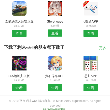
素描滤镜大师安卓版
Storehouse
u喂通APP
8.55MB
23.87MB
89.98MB
查看
查看
查看
下载了利来w66的朋友都下载了
更多
365闹钟安卓版
黄石停车APP
思归APP
25.32MB
51.99MB
19.15MB
查看
查看
查看
© 2010 至今 利来w66 版权所有。© Since 2010 qigushi.com. All rights
reserved.
版权保护投诉指引