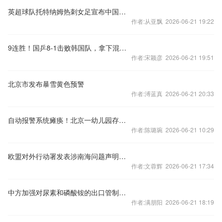
英超球队托特纳姆热刺女足宣布中国球员王霜加盟
作者:从亚飘 2026-06-21 19:22
9连胜！国乒8-1击败韩国队，拿下混合团体世界杯冠军
作者:宋颖彦 2026-06-21 19:51
北京市发布暴雪黄色预警
作者:溥蓝真 2026-06-21 20:33
自动报警系统瘫痪！北京一幼儿园存重大火灾隐患
作者:陈璐琬 2026-06-21 10:29
欧盟对外行动署发表涉南海问题声明，中国驻欧盟使团驳斥
作者:文蓉辉 2026-06-21 17:34
中方加强对尿素和磷酸铵的出口管制？外交部回应
作者:满朋阳 2026-06-21 18:19