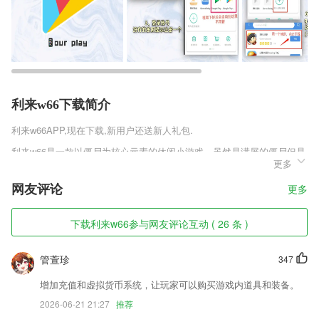
利来w66下载简介
利来w66
APP,现在下载,新用户还送新人礼包.
利来w66是一款以僵尸为核心元素的休闲小游戏，虽然是满屏的僵尸但是
更多
却非常的可爱，非常休闲的挂机玩法，让你能随时随地的开始新的战斗，
各种武器和防具都已经为你准备好，就等着你来上线打小僵尸了!
网友评论
更多
利来w66软件特色
下载利来w66参与网友评论互动 ( 26 条 )
1,一键浏览文件，在线可以随时查看自己抓拍和录制的2265历史文件内
容；
管萱珍
347
2,采用系统本身的考试中心试题库指定试题练习，轻松简化课程上传操
作，教学更方便；
增加充值和虚拟货币系统，让玩家可以购买游戏内道具和装备。
3,界面UI非常简洁美观，在线备考更加方便。
2026-06-21 21:27
推荐