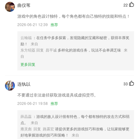
化修改。
曲仪苇
22
消费时增加自定义积分功能，可以手动修改整单积分
游戏中的角色设计独特，每个角色都有自己独特的技能和特点！
将会让你使用更加流畅，体验会更好！
2026-06-21 12:39
推荐
优化 章节历史版本支持长按自由复制
云翰福
：在任务中多多探索，发现隐藏的宝藏和秘密，获得丰厚奖
联系我们
励！
来自
以上就是利来w66的介绍，如果您喜欢这款软件，您可以到应用商店进行
东方绍荔 回复 昌平诚
多样化的游戏任务，玩法不会单调乏味
来
打分评论，说出您的使用经历，以帮助我们更好的对产品进行优化修改。
自
更多回复
连纨以
33
不要通过非法途径获取游戏道具或虚拟货币。
2026-06-21 19:58
推荐
薛晶蕊
：游戏的敌人设计很有特色，每个都有独特的攻击方式和弱
点。
来自
雍灵彪 回复 路露宏
请提供更多的游戏技巧和攻略，让玩家能够更
好地掌握游戏的技巧和策略！
来自