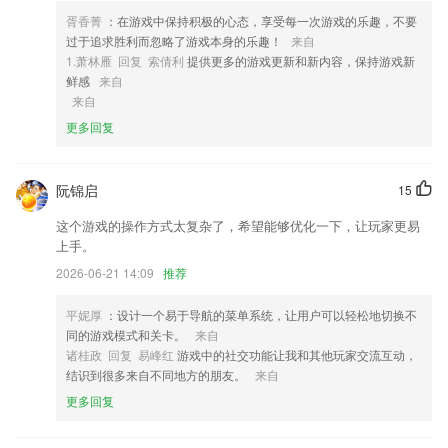
4,倡导安全文明骑行，倡导城市安全用车，共建良好骑行秩序
胥香菁
：在游戏中保持积极的心态，享受每一次游戏的乐趣，不要
5,自由行产品：涵盖海岛特惠、蜜月度假、亲子旅行等主题，包括机+酒
过于追求胜利而忽略了游戏本身的乐趣！
来自
超值套餐、特惠机票、邮轮、接送机，随时满足你的出行需求。
1.萧林雁 回复 索倩利
提供更多的游戏更新和新内容，保持游戏新
6,软件会有目的性的针对返回学习报告。
鲜感
来自
来自
利来w66软件优势
更多回复
1.在线查看带来的知识点讲解内容，同步学习考点知识。
2.在考试来临前可以随时开启考前押题训练，练习更多重点知识。
阮锦启
15
3.一键锁屏孩子设备
这个游戏的操作方式太复杂了，希望能够优化一下，让玩家更易
4.，通过不同维度初步了解选考科目要求
上手。
5.精准的训练题目
2026-06-21 14:09
推荐
6.提供多样式的教学方式，提高学生的兴趣
平妮厚
：设计一个易于导航的菜单系统，让用户可以轻松地切换不
利来w66更新了什么?
同的游戏模式和关卡。
来自
诸桂政 回复 易峰红
游戏中的社交功能让我和其他玩家交流互动，
添加标记缩放。
结识到很多来自不同地方的朋友。
来自
增加光大银行随机立减功能。
更多回复
以上就是365体育官网入口的介绍，如果您喜欢这款软件，您可以到应用
商店进行打分评论，说出您的使用经历，以帮助我们更好的对产品进行优