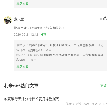
更多回复
索天罡
0
挑战巨龙，获得稀有的装备和技能！
2026-06-21 12:42
推荐
凌桦仪
：刺客暗影匕首，可快速刺杀敌人，悄无声息的杀戮，你还
等什么，赶紧购买！
来自
徐蓓泽 回复 林宁雯
增加更多的游戏地图和场景，丰富游戏的内容
和体验。
来自
更多回复
利来w66热门文章
更多
华夏银行天津分行行长贡丹志坠楼死亡
作者:彭光鸿 2026-06-21 21:27