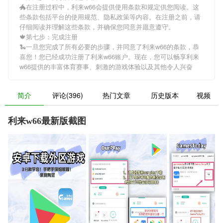
🐲在注册过程中，
利来w66
会提供使用条款和规定供您阅读。这
些条款包括平台的使用规范、隐私政策等内容。在注册之前，请
仔细阅读并理解这些条款，并确保您同意并愿意遵守。
🍁第七步：完成注册
🐍一旦您完成了所有必要的步骤，并同意了
利来w66
的条款，恭
喜您！您已经成功注册了利来w66账户。现在，您可以畅享
利来
w66
提供的丰富体育赛事、刺激的游戏体验以及其他令人兴奋
简介
评论(396)
热门文章
历史版本
视频
利来w66最新版截图