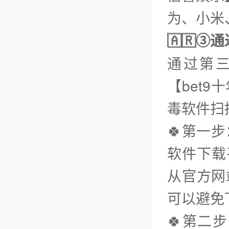
为、小米、
🇦🇷③
通过第
【bet
毒软件扫
🍀第一步
软件下载平
从官方网
可以避免
🍀第二