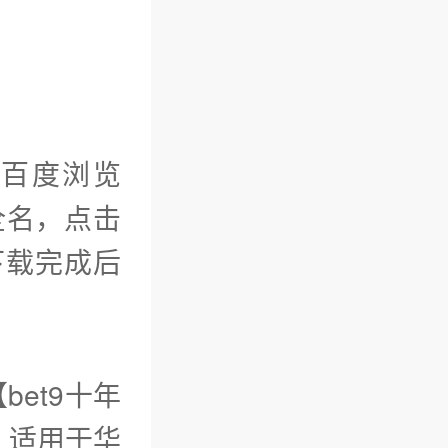
如百度浏览
全名，点击
，下载完成后
bet9十年
。适用于华