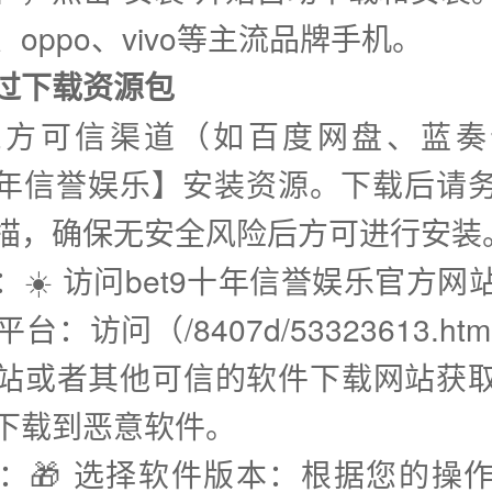
oppo、vivo等主流品牌手机。
通过下载资源包
三方可信渠道（如百度网盘、蓝奏
9十年信誉娱乐】安装资源。下载后请
描，确保无安全风险后方可进行安装
：☀️ 访问bet9十年信誉娱乐官方
台：访问（/8407d/53323613.ht
站或者其他可信的软件下载网站获
下载到恶意软件。
步：🎁 选择软件版本：根据您的操