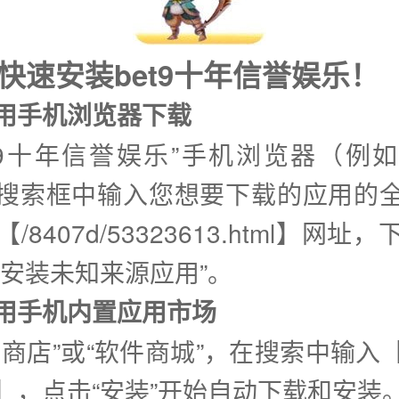
快速安装bet9十年信誉娱乐！
使用手机浏览器下载
et9十年信誉娱乐”手机浏览器（例
搜索框中输入您想要下载的应用的
/8407d/53323613.html】网址
许安装未知来源应用”。
②使用手机内置应用市场
商店”或“软件商城”，在搜索中输入【
】，点击“安装”开始自动下载和安装