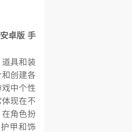
 安卓版 手
，道具和装
计和创建各
游戏中个性
常体现在不
，在角色扮
、护甲和饰