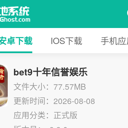
安卓下载
IOS下载
手机应
bet9十年信誉娱乐
文件大小：77.57MB
更新时间：2026-08-08
应用分类：正式版