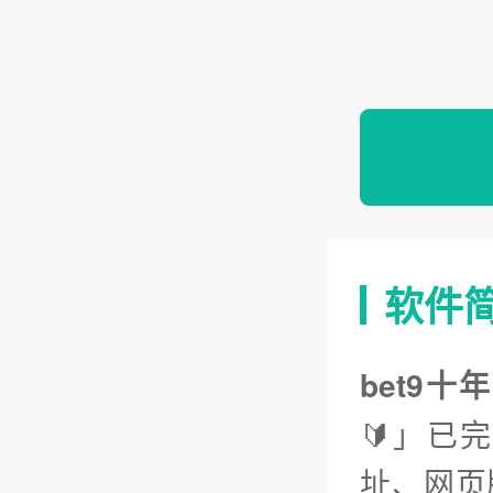
软件
bet9十
🔰」已
址、网页