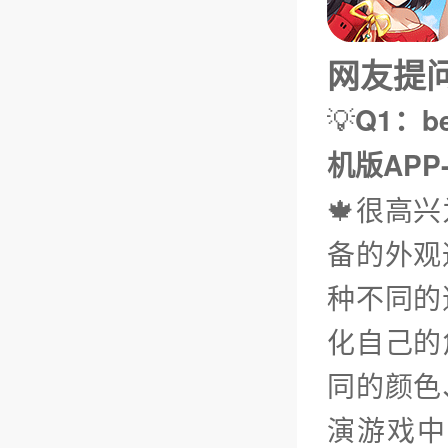
网友提问（
💡
Q1：b
机版APP
🍁很高
备的外观
种不同的
化自己的
同的颜色
演游戏中