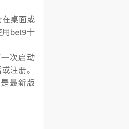
会在桌面或
bet9十
第一次启动
活或注册。
的是最新版
。