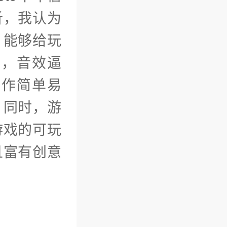
析，我认为
，能够给玩
美，音效逼
操作简单易
。同时，游
游戏的可玩
且富有创意