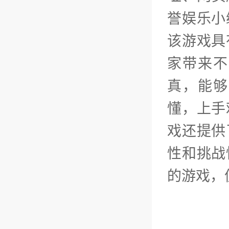
誉娱乐小
该游戏具
家带来不
真，能够
懂，上手
戏还提供
性和挑战
的游戏，