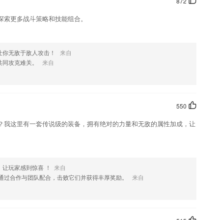
872
探索更多战斗策略和技能组合。
让你无敌于敌人攻击！
来自
共同攻克难关。
来自
550
？我这里有一套传说级的装备，拥有绝对的力量和无敌的属性加成，让
让玩家感到惊喜 ！
来自
，通过合作与团队配合，击败它们并获得丰厚奖励。
来自