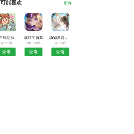
你可能喜欢
更多
曲线使命
虎娃的冒险
动物派对大作战
6.86GB
205.95MB
33.3MB
查看
查看
查看