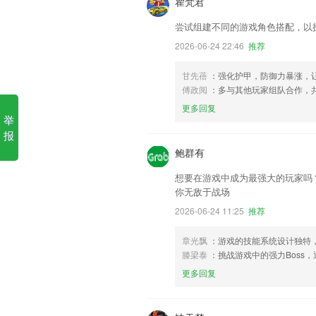
瞿梵君
尝试组建不同的游戏角色搭配，以
2026-06-24 22:46
推荐
甘先蓓
：强化护甲，防御力暴涨，
傅政阅
：多与其他玩家组队合作，
更多回复
举
报
鲍群有
想要在游戏中成为最强大的玩家吗
你无敌于战场
2026-06-24 11:25
推荐
章光飘
：游戏的技能系统设计独特，
滕梁泰
：挑战游戏中的强力Boss
更多回复