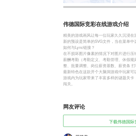
伟德国际竞彩在线游戏介绍
精美的游戏画风让每一位玩家久久沉浸在
新的预设是简单的SVG文件，当在菜单
如何与Lync链接？
在不损坏图片像素的情况下对图片进行压
薪酬考勤（考勤定义、考勤管理、休假规
整、批量调整、岗位薪资基数、薪资条 
最新特色在这款开个大脑洞游戏中玩家可
游戏内为玩家带来了丰富多样的谜题关卡
闯关。
网友评论
下载伟德国际竞