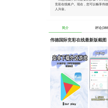
竞彩在线账户。现在，您可以畅享伟
人兴奋。
简介
评论(388
伟德国际竞彩在线最新版截图