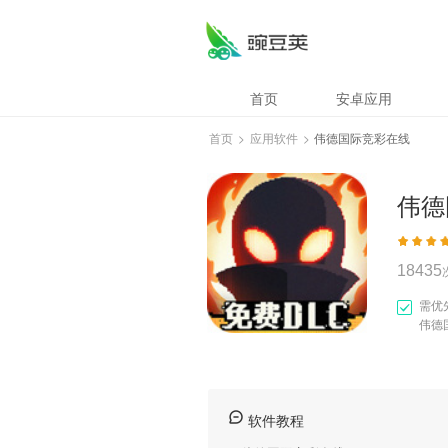
伟德国际竞彩在线
首页
安卓应用
首页
>
应用软件
>
伟德国际竞彩在线
伟德
18435
需优
伟德
软件教程