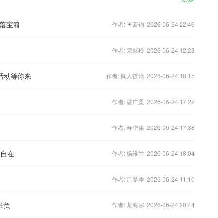
失落宝箱
作者: 匡蓝钧 2026-06-24 22:46
作者: 荣影玲 2026-06-24 12:23
活动等你来
作者: 闻人哲清 2026-06-24 18:15
作者: 湛广柔 2026-06-24 17:22
作者: 寿华康 2026-06-24 17:38
松自在
作者: 杨维兰 2026-06-24 18:04
作者: 范曼雯 2026-06-24 11:10
胜负
作者: 龙海宗 2026-06-24 20:44