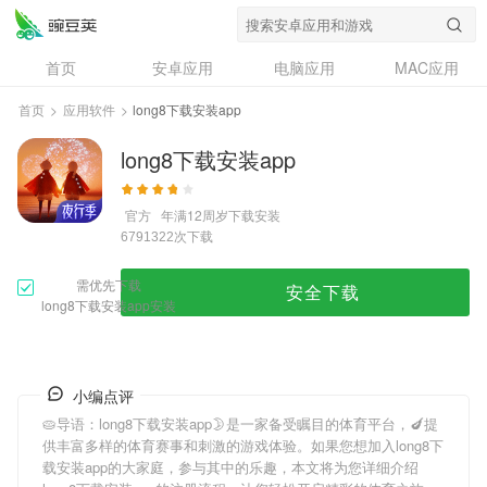
首页
安卓应用
电脑应用
MAC应用
资讯
专题
设计奖
创意应用
首页
>
应用软件
>
long8下载安装app
问答
long8下载安装app
官方
年满12周岁
下载安装
次下载
6791322
需优先下载
安全下载
long8下载安装app安装
小编点评
🥧导语：
long8下载安装app
🌛是一家备受瞩目的体育平台，🍆提
供丰富多样的体育赛事和刺激的游戏体验。如果您想加入
long8下
载安装app
的大家庭，参与其中的乐趣，本文将为您详细介绍