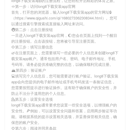
long8下载安装app
的注册流程，让您轻松开启精彩的体育之旅。
🥙第一步：访问long8下载安装app官网
首先，打开您的浏览器，输入
long8下载安装app
的官方网址🔒
（https://www.qigushi.com/qi/1680273362308344.html）。您可
以通过搜索引擎搜索或直接输入网址来访问。
🚇第二步：点击注册按钮
一旦进入
long8下载安装app
官网，🌔您会在页面上找到一个醒目
的注册按钮。点击该按钮，您将被引导至注册页面。
🌻第三步：填写注册信息
🌿在注册页面上，您需要填写一些必要的个人信息来创建
long8下
载安装app
账户。通常包括用户名、密码、电子邮件地址、手机
号码等。请务必提供准确完整的信息，以确保顺利完成注册。
🏔第四步：验证账户
💻填写完个人信息后，您可能需要进行账户验证。
long8下载安装
app
会向您提供的电子邮件地址或手机号码发送一条验证信息，
您需要按照提示进行验证操作。这有助于确保账户的安全性，并
防止不法分子滥用您的个人信息。
💁第五步：设置安全选项
long8下载安装app
通常要求您设置一些安全选项，以增强账户的
安全性。🍕例如，可以设置安全问题和答案，启用两步验证等功
能。请根据系统的提示设置相关选项，并妥善保管相关信息，确
保您的账户安全。
🌻第六步：阅读并同意条款