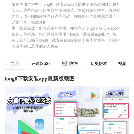
🍻在注册过程中，
long8下载安装app
会提供使用条款和规定供您
阅读。这些条款包括平台的使用规范、隐私政策等内容。在注册
之前，请仔细阅读并理解这些条款，并确保您同意并愿意遵守。
🗾第七步：完成注册
🕷一旦您完成了所有必要的步骤，并同意了
long8下载安装app
的
条款，恭喜您！您已经成功注册了long8下载安装app账户。现
在，您可以畅享
long8下载安装app
提供的丰富体育赛事、刺激的
游戏体验以及其他令人兴奋
简介
评论(252)
热门文章
历史版本
视频
long8下载安装app最新版截图