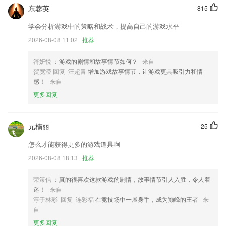
新增批量添加好友功能，以及修复已知bug.
东蓉英
815
冀云白洋淀客户端是安新县融媒体中心倾力打造的安新县第一新闻客户
学会分析游戏中的策略和战术，提高自己的游戏水平
端，是以“新闻党建政务服务”为核心以“融汇精彩，传播美好”为己任的综
2026-08-08 11:02
推荐
合性新闻客户端，既权威理性丰富，又生动活跃周到，更快捷更立体更全
面地讲述安新好故事，传递安新好声音，树立安新好形象。
符妍悦
：游戏的剧情和故事情节如何？
来自
修复 哔哩哔哩封面获取有时无法下载的问题
贺宽滢 回复 汪超青
增加游戏故事情节，让游戏更具吸引力和情
感！
来自
优化了“我的”逻辑。
更多回复
3：升级了播放音频体验
全面提升app浏览速度。
元楠丽
25
联系我们
以上就是long8下载安装app的介绍，如果您喜欢这款软件，您可以到应用
怎么才能获得更多的游戏道具啊
商店进行打分评论，说出您的使用经历，以帮助我们更好的对产品进行优
2026-08-08 18:13
推荐
化修改。
荣策信
：真的很喜欢这款游戏的剧情，故事情节引人入胜，令人着
迷！
来自
淳于林彩 回复 连彩福
在竞技场中一展身手，成为巅峰的王者
来
自
更多回复