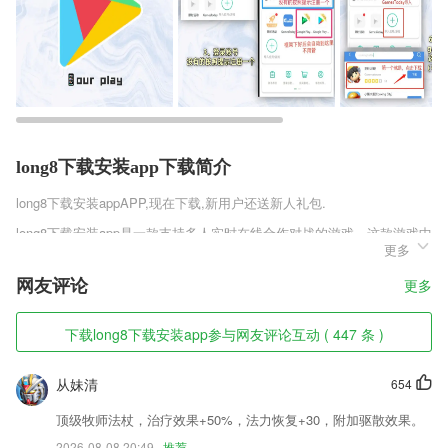
long8下载安装app下载简介
long8下载安装app
APP,现在下载,新用户还送新人礼包.
long8下载安装app是一款支持多人实时在线合作对战的游戏，这款游戏中
更多
玩家们要面对的怪物是可怕的巴迪老师，巴迪老师有着可怕的声音，他的
身形就像是鬼魅一样一只催促着玩家们，玩家们能够在游戏中对学习产生
网友评论
更多
非常浓郁的恐怖之感。
long8下载安装app软件特色
下载long8下载安装app参与网友评论互动 ( 447 条 )
1,创建私有/共享的2265蓝牙网络，修改或删除网络。
从妹清
654
2,【阅读功能】优秀阅读体验,护眼模式、仿真等多翻页效果、文字大小
调节、变换阅读背景、阅读亮度调整、锁屏时间变换、批量下载、进度跳
顶级牧师法杖，治疗效果+50%，法力恢复+30，附加驱散效果。
转、目录书签、报错功能
2026-08-08 20:49
推荐