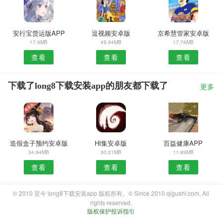
安行宝货运版APP
逗视频安卓版
京希慧管家安卓版
17.9MB
49.94MB
17.76MB
查看
查看
查看
下载了long8下载安装app的朋友都下载了
更多
造假盒子预约安卓版
HI集安卓版
百益健康APP
34.94MB
30.21MB
11.89MB
查看
查看
查看
© 2010 至今 long8下载安装app 版权所有。© Since 2010 qigushi.com. All
rights reserved.
版权保护投诉指引