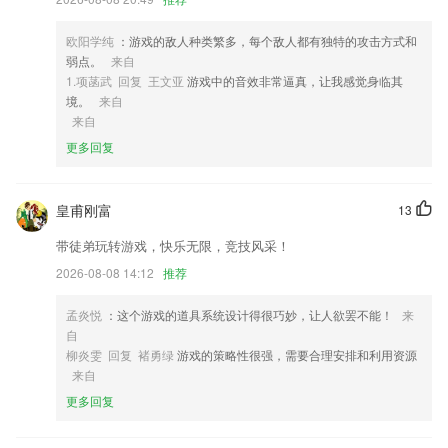
3,我的班级：方便查看班级与对应课程信息。
4,★收藏的小说随时查看，更新内容清晰提醒；
欧阳学纯
：游戏的敌人种类繁多，每个敌人都有独特的攻击方式和
弱点。
来自
5,数据安全：NOC专家24小时值守、715天删除备份，邮件实时归档、内
1.项菡武 回复 王文亚
游戏中的音效非常逼真，让我感觉身临其
外网多层分离，SSL、TLS加密传输。
境。
来自
6,丰富趣味的课后强化练习，获得星星奖励，即时满足孩子成就感，让孩
来自
子在激励中勇敢开口；
更多回复
long8下载安装app软件优势
1.助老师利用碎片化时间获取更多的工作机会，开设网上授课服务，让教
皇甫刚富
13
学更便捷，更高效。
带徒弟玩转游戏，快乐无限，竞技风采！
2.如果你羡慕NBA球星精准的投篮，华丽的过人，霸气的扣篮，这里有N
2026-08-08 14:12
推荐
BA球星亲身篮球教学；
3.解析全：最全的化学作业，覆盖学科90%以上的课本练习册解析
孟炎悦
：这个游戏的道具系统设计得很巧妙，让人欲罢不能！
来
自
4.拍照搜题
柳炎雯 回复 褚勇绿
游戏的策略性很强，需要合理安排和利用资源
5.提供中级经济师考试视频课程
来自
6.·检查进度：有的放矢，了解对应的知识熟练度。
更多回复
long8下载安装app更新了什么?