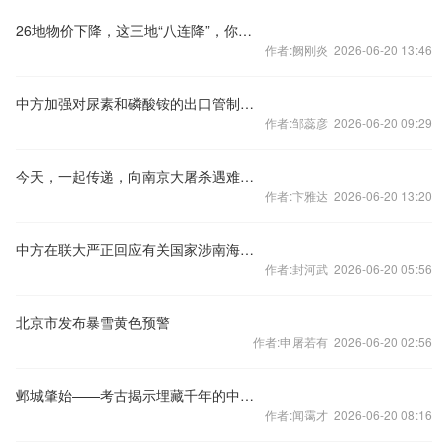
26地物价下降，这三地“八连降”，你家呢？
作者:阙刚炎 2026-06-20 13:46
中方加强对尿素和磷酸铵的出口管制？外交部回应
作者:邹蕊彦 2026-06-20 09:29
今天，一起传递，向南京大屠杀遇难同胞致哀！
作者:卞雅达 2026-06-20 13:20
中方在联大严正回应有关国家涉南海问题错误言论
作者:封河武 2026-06-20 05:56
北京市发布暴雪黄色预警
作者:申屠若有 2026-06-20 02:56
邺城肇始——考古揭示埋藏千年的中国都城秘密
作者:闻霭才 2026-06-20 08:16