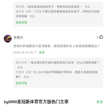
黄琼苑
：超高难度的游戏关卡，考验你的反应速度！
来自
苗元筠 回复 丁琼振
不要过度依赖游戏道具和金币，培养自己的技
术和策略
来自
更多回复
关明力
1
游戏中的地图设计是否精美，能否探索到令人惊喜的隐藏地点？
2026-06-20 03:17
推荐
澹台元哲
：每次看到高手操作都觉得自己好渣，怎么才能变强呢？
来自
申莲冰 回复 澹台春娣
每次PK都被对手秒杀，我是不是真的很菜
啊？
来自
更多回复
hg8088皇冠新体育官方版热门文章
更多