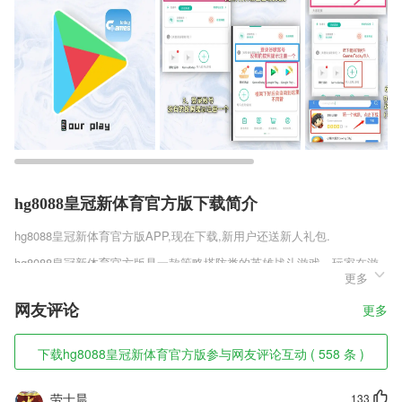
hg8088皇冠新体育官方版下载简介
hg8088皇冠新体育官方版
APP,现在下载,新用户还送新人礼包.
hg8088皇冠新体育官方版是一款策略塔防类的英雄战斗游戏，玩家在游
更多
戏的开始会降临在一个奇妙的世界里，可以通过招募强力的士兵来进行组
建自己的军队，不同种类的士兵所拥有的属性也不同，他们有着不同的技
网友评论
更多
能和不同的伤害，在战斗中通过调整不同的阵型，来发挥出队伍最强大的
战斗力，来夺取更多的资源，让团队变得更加强大。
下载hg8088皇冠新体育官方版参与网友评论互动 ( 558 条 )
hg8088皇冠新体育官方版软件特色
1,数据全面，实时监控：收款数据、退款数据各类数据实时分析
劳士晨
133