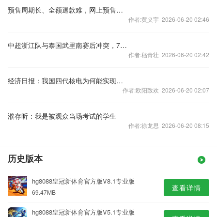
预售周期长、全额退款难，网上预售票套路埋得深
作者:黄义宇 2026-06-20 02:46
中超浙江队与泰国武里南赛后冲突，7人被禁赛48场
作者:嵇青壮 2026-06-20 02:42
经济日报：我国四代核电为何能实现领跑
作者:欧阳致欢 2026-06-20 02:07
濮存昕：我是被观众当场考试的学生
作者:徐龙思 2026-06-20 08:15
历史版本
hg8088皇冠新体育官方版V8.1专业版
查看详情
69.47MB
hg8088皇冠新体育官方版V5.1专业版