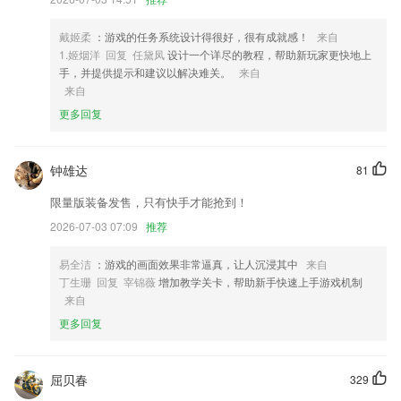
3,【热门书库】更多好看的都市小说、官场小说，满足“懂”的你；
4,录入了标准的汉字发音，在这里可以学习标准的普通话；
戴姬柔
：游戏的任务系统设计得很好，很有成就感！
来自
1.姬烟洋 回复 任黛凤
设计一个详尽的教程，帮助新玩家更快地上
5,无缝连接推荐，加上良好的管理服务推荐永远让您满意很舒服的
手，并提供提示和建议以解决难关。
来自
6,》印刷级正版高清图片，良好的视觉体验，保护孩子视力
来自
更多回复
闲来广东麻将软件优势
1.建立有家庭跟踪、孩子素质考核、家庭终身服务体系；参天大树提供免
费阅读书屋，“素质+学习”成长托管，让家长与孩子共同成长！
钟雄达
81
2.我们一起学英语！让我们的英语流利说出来
限量版装备发售，只有快手才能抢到！
3.每月出具一份月份报告，详细了解当月的班级学情，便于对症下药。
2026-07-03 07:09
推荐
4.原迪士尼动画团队倾情打造，知识融进动画，内容贴近生活，孩子喜欢
易全洁
：游戏的画面效果非常逼真，让人沉浸其中
来自
主动要学。
丁生珊 回复 宰锦薇
增加教学关卡，帮助新手快速上手游戏机制
5.在线生成学习报告。
来自
6.题量大，多个刷题板块，历年真题、章节习题、模拟试题
更多回复
闲来广东麻将更新了什么?
旅途圈页面新增【达人推荐】版块，发现有趣的人实用的信息
屈贝春
329