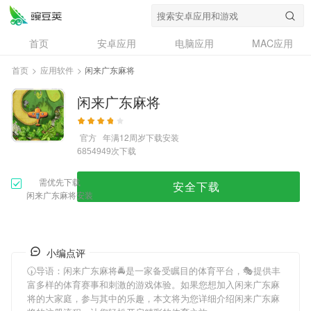
首页
安卓应用
电脑应用
MAC应用
资讯
专题
设计奖
创意应用
首页
>
应用软件
>
闲来广东麻将
问答
闲来广东麻将
官方
年满12周岁
下载安装
次下载
6854949
需优先下载
安全下载
闲来广东麻将安装
小编点评
🕠导语：
闲来广东麻将
🚔是一家备受瞩目的体育平台，🎭提供丰
富多样的体育赛事和刺激的游戏体验。如果您想加入
闲来广东麻
将
的大家庭，参与其中的乐趣，本文将为您详细介绍
闲来广东麻