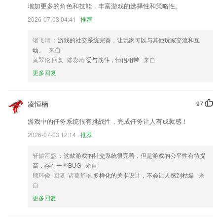
优化代码，用户体验更好。
增加更多的角色和技能，丰富游戏的选择性和策略性。
增加手机订单超级表单线路回放；
2026-07-03 04:41
推荐
新增[备注]功能，去给你的好友写上备注叭
诸飞清
：游戏的社交系统完善，让玩家可以与其他玩家交流和互
【优化】语音新闻播放器颜值提升。
动。
来自
黄翠伦 回复 陈彩晴
爱与战斗，情侣相带
来自
解决已知出现的问题
更多回复
联系我们
以上就是闲来广东麻将的介绍，如果您喜欢这款软件，您可以到应用商店
进行打分评论，说出您的使用经历，以帮助我们更好的对产品进行优化修
凌恒楠
97
改。
游戏中的任务系统很有挑战性，完成任务让人有成就感！
2026-07-03 12:14
推荐
轩辕河盛
：这款游戏的社交系统很完善，但是游戏的公平性有待提
高，存在一些BUG
来自
顾环俊 回复 诸葛舒艳
多样化的关卡设计，不会让人感到枯燥
来
自
更多回复