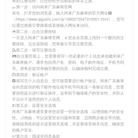
将
的注册流程，让您轻松开启精彩的体育之旅。
🍳第一步：访问闲来广东麻将官网
首先，打开您的浏览器，输入
闲来广东麻将
的官方网址🏦
（https://www.qigushi.com/qi/1680273547310001.html）。您可
以通过搜索引擎搜索或直接输入网址来访问。
🥣第二步：点击注册按钮
一旦进入
闲来广东麻将
官网，🌷您会在页面上找到一个醒目的注
册按钮。点击该按钮，您将被引导至注册页面。
💁第三步：填写注册信息
🛤在注册页面上，您需要填写一些必要的个人信息来创建
闲来广
东麻将
账户。通常包括用户名、密码、电子邮件地址、手机号码
等。请务必提供准确完整的信息，以确保顺利完成注册。
🙆第四步：验证账户
🏤填写完个人信息后，您可能需要进行账户验证。
闲来广东麻将
会向您提供的电子邮件地址或手机号码发送一条验证信息，您需
要按照提示进行验证操作。这有助于确保账户的安全性，并防止
不法分子滥用您的个人信息。
💵第五步：设置安全选项
闲来广东麻将
通常要求您设置一些安全选项，以增强账户的安全
性。📐例如，可以设置安全问题和答案，启用两步验证等功能。
请根据系统的提示设置相关选项，并妥善保管相关信息，确保您
的账户安全。
🍉第六步：阅读并同意条款