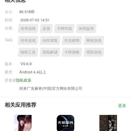
相关信息
大小
86.51MB
时间
2026-07-03 14:51
分类
传奇游戏
桌游
卡牌对战
休闲益智
TAG
传奇游戏
动作冒险
扑克棋牌
网络游戏
辅助工具
冒险解谜
卡牌策略
塔防游戏
版本
V9.6.9
要求
Android 4.4以上
开发者
隐私政策
闲来广东麻将(中国)官方网站有限公司
相关应用推荐
更多