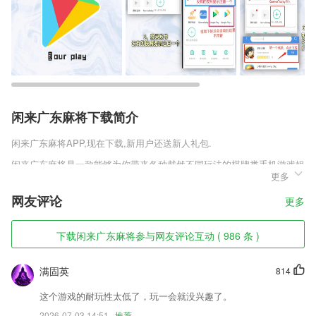
闲来广东麻将下载简介
闲来广东麻将
APP,现在下载,新用户还送新人礼包.
闲来广东麻将是一款能够为你带来各种截然不同玩法的棋牌类手机游戏娱
更多
乐大厅，不同的玩法能够给予你全新的激情，你将通过一系列的挑战模式
来体验更多的激情，同时也能让游戏更加的独一无二。不同的玩法模式也
网友评论
更多
能赐予你全新的挑战，你将利用这些战斗来提升自己的技巧。
闲来广东麻将软件特色
下载闲来广东麻将参与网友评论互动 ( 986 条 )
1,使用方法非常简单，对于新人用户，有专门的操作教学流程可以提供给
用户进行参考。
满固英
814
2,考生可以通过章节练习、专项练习、随机练习、模拟考试、顺序练习五
这个游戏的耐玩性太低了，玩一会就没兴趣了。
种方式来进行科目一和科目四的学习
2026-07-03 14:51
推荐