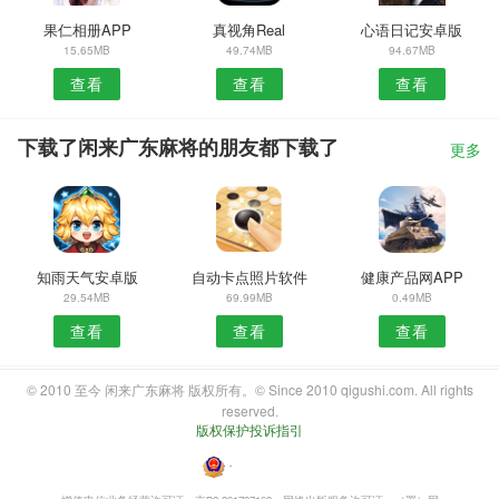
果仁相册APP
真视角Real
心语日记安卓版
15.65MB
49.74MB
94.67MB
查看
查看
查看
下载了闲来广东麻将的朋友都下载了
更多
知雨天气安卓版
自动卡点照片软件
健康产品网APP
29.54MB
69.99MB
0.49MB
查看
查看
查看
© 2010 至今 闲来广东麻将 版权所有。© Since 2010 qigushi.com. All rights
reserved.
版权保护投诉指引
・