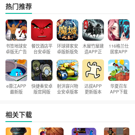
热门推荐
书签地球安
餐饮酒店平
环球驿家安
木屋竹屋建
116格兰仕
卓版无广告
台安卓版
卓版新版免
造APP正
居家APP
官方正版
2026版
费下载
版2026
手机版
e蓉江APP
快捷奏安卓
射洪容兴物
达叔APP
华夏召车
最新版
版官网版
业安卓版客
更新版本
APP下载
户端
2026
安装2026
相关下载