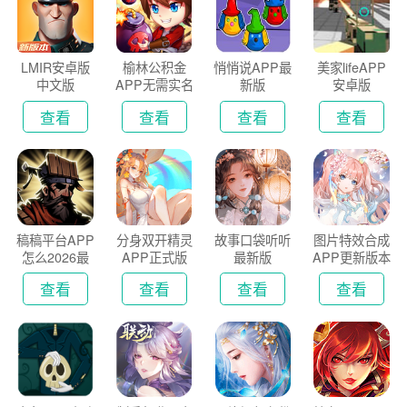
LMIR安卓版
榆林公积金
悄悄说APP最
美家lifeAPP
中文版
APP无需实名
新版
安卓版
认证版
查看
查看
查看
查看
稿稿平台APP
分身双开精灵
故事口袋听听
图片特效合成
怎么2026最
APP正式版
最新版
APP更新版本
新版
2026
查看
查看
查看
查看