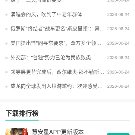
演唱会的风，吹到了中老年群体
2026-06-24
俄罗斯“终结者”战车更名“斯皮里顿”：寓意强大可靠，彰显俄精神力量
2026-06-24
美国提出“非同寻常要求”，双方多个领域分歧依旧，印美贸易谈判进入“关键阶段”
2026-06-24
外交部：''台独''势力已沦为民族败类
2026-06-24
领导层更替完成后，西尔维奥·那不勒斯出任Lucid首席执行官
2026-06-24
成龙向全球发出入境游邀约：欢迎感受无滤镜的真实中国
2026-06-24
下载排行榜
慧安星APP更新版本