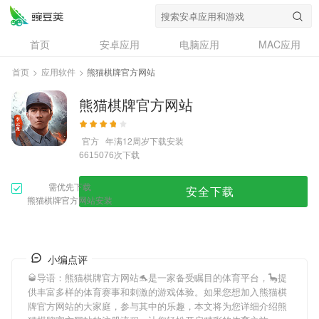
首页
安卓应用
电脑应用
MAC应用
资讯
专题
设计奖
创意应用
首页
>
应用软件
>
熊猫棋牌官方网站
问答
熊猫棋牌官方网站
官方
年满12周岁
下载安装
次下载
6615076
需优先下载
安全下载
熊猫棋牌官方网站安装
小编点评
🥃导语：
熊猫棋牌官方网站
🐬是一家备受瞩目的体育平台，🦕提
供丰富多样的体育赛事和刺激的游戏体验。如果您想加入
熊猫棋
牌官方网站
的大家庭，参与其中的乐趣，本文将为您详细介绍
熊