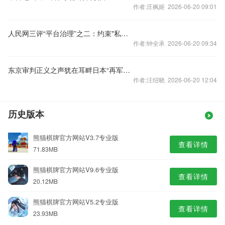
作者:庄枫姬 2026-06-20 09:01
人民网三评“平台治理”之二：约束"私权力"，激发新活力
作者:钟全承 2026-06-20 09:34
东京审判正义之声犹在耳畔日本“再军事化”正踩下军国主义复活油门
作者:汪绍晓 2026-06-20 12:04
历史版本
熊猫棋牌官方网站V3.7专业版
查看详情
71.83MB
熊猫棋牌官方网站V9.6专业版
查看详情
20.12MB
熊猫棋牌官方网站V5.2专业版
查看详情
23.93MB