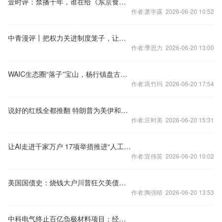
壹时评：禁播十年，谁在给《东京食尸鬼》“续命”？
作者:萧学露 2026-06-20 10:52
中青漫评丨把权力关进制度笼子，让铁规发力、让禁令生威
作者:季思力 2026-06-20 13:00
WAIC生态圈“落子”宝山，杨行镇盘古创新中心揭牌
作者:巩竹玛 2026-06-20 17:54
说好的红线全都推翻 特朗普为美伊和平协议大力辩护
作者:庄时美 2026-06-20 15:31
让AI走进千家万户 17项举措推进“人工智能+消费”发展
作者:宣伟英 2026-06-20 10:02
美国国债史：烧钱大户川普狂欠美债，让全球帮消化还收费？
作者:陶强晴 2026-06-20 13:53
中科电气终止百亿负极材料项目：经营现金流长期为负 毛利率、收现比大幅低于贝特瑞