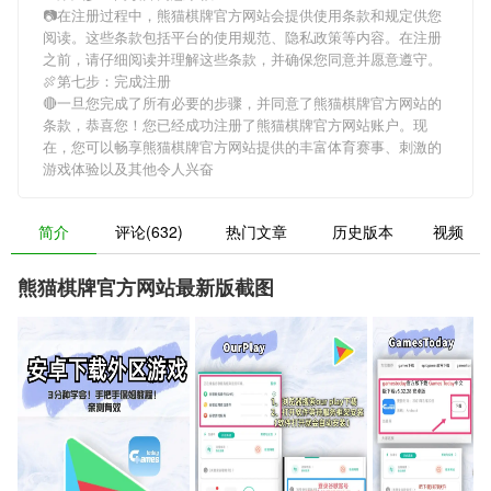
📷在注册过程中，
熊猫棋牌官方网站
会提供使用条款和规定供您
阅读。这些条款包括平台的使用规范、隐私政策等内容。在注册
之前，请仔细阅读并理解这些条款，并确保您同意并愿意遵守。
🍖第七步：完成注册
🔴一旦您完成了所有必要的步骤，并同意了
熊猫棋牌官方网站
的
条款，恭喜您！您已经成功注册了熊猫棋牌官方网站账户。现
在，您可以畅享
熊猫棋牌官方网站
提供的丰富体育赛事、刺激的
游戏体验以及其他令人兴奋
简介
评论(632)
热门文章
历史版本
视频
熊猫棋牌官方网站最新版截图