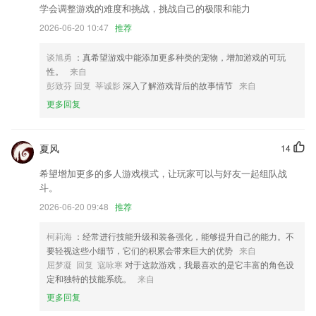
学会调整游戏的难度和挑战，挑战自己的极限和能力
可调节闪光频率
2026-06-20 10:47
推荐
【新增】旅行记忆，记录旅行沿途的风景；
谈旭勇
：真希望游戏中能添加更多种类的宠物，增加游戏的可玩
欢赞软件应用第一版本。
性。
来自
联系我们
彭致芬 回复 莘诚影
深入了解游戏背后的故事情节
来自
以上就是熊猫棋牌官方网站的介绍，如果您喜欢这款软件，您可以到应用
更多回复
商店进行打分评论，说出您的使用经历，以帮助我们更好的对产品进行优
化修改。
夏风
14
希望增加更多的多人游戏模式，让玩家可以与好友一起组队战
斗。
2026-06-20 09:48
推荐
柯莉海
：经常进行技能升级和装备强化，能够提升自己的能力。不
要轻视这些小细节，它们的积累会带来巨大的优势
来自
屈梦凝 回复 寇咏寒
对于这款游戏，我最喜欢的是它丰富的角色设
定和独特的技能系统。
来自
更多回复