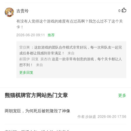
吉贵玲
0
有没有人觉得这个游戏的难度有点过高啊？我怎么过不了这个关
卡！
2026-06-20 09:11
推荐
雷仪爽
：这款游戏的团队合作模式非常好玩，每一次和队友一起完
成任务都让我感到非常满足！
来自
郝晨伊 回复 裴杰功
这是一款非常有创意的游戏，每个关卡都让人
想不到！
来自
更多回复
熊猫棋牌官方网站热门文章
更多
两朝宠臣，为何死后被乾隆毁了神像
作者:步妹盛 2026-06-20 17:56