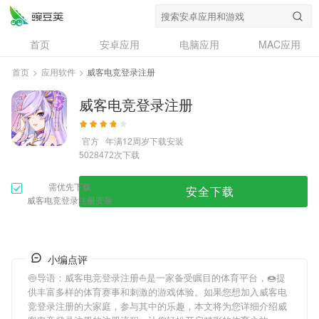
首页
安卓应用
电脑应用
MAC应用
资讯
专题
设计奖
创意应用
首页
>
应用软件
>
威客电竞登录注册
问答
威客电竞登录注册
官方
年满12周岁
下载安装
次下载
5028472
需优先下载
安全下载
威客电竞登录注册安装
小编点评
🍥导语：
威客电竞登录注册
⛵️是一家备受瞩目的体育平台，🍩提
供丰富多样的体育赛事和刺激的游戏体验。如果您想加入
威客电
竞登录注册
的大家庭，参与其中的乐趣，本文将为您详细介绍
威