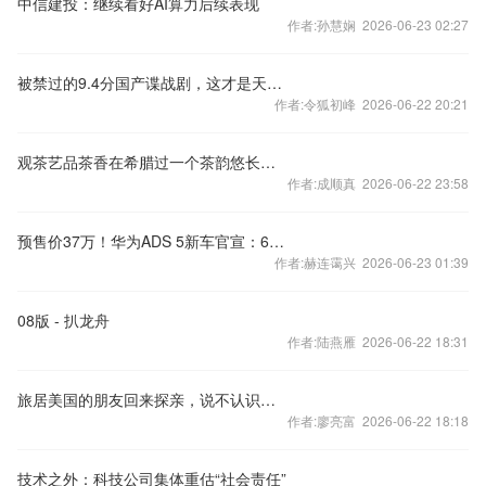
中信建投：继续看好AI算力后续表现
作者:孙慧娴 2026-06-23 02:27
被禁过的9.4分国产谍战剧，这才是天花板！
作者:令狐初峰 2026-06-22 20:21
观茶艺品茶香在希腊过一个茶韵悠长的端午节
作者:成顺真 2026-06-22 23:58
预售价37万！华为ADS 5新车官宣：6月27日，正式上市！
作者:赫连霭兴 2026-06-23 01:39
08版 - 扒龙舟
作者:陆燕雁 2026-06-22 18:31
旅居美国的朋友回来探亲，说不认识国内了
作者:廖亮富 2026-06-22 18:18
技术之外：科技公司集体重估“社会责任”