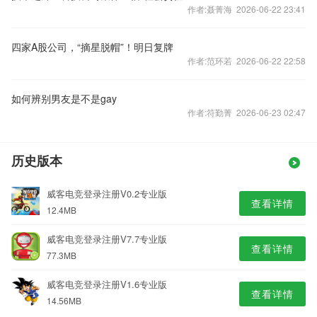
作者:聂菁海 2026-06-22 23:41
四家A股公司，“摘星脱帽”！明日复牌
作者:范环若 2026-06-22 22:58
如何辨别男友是不是gay
作者:符勤菁 2026-06-23 02:47
历史版本
威客电竞登录注册V0.2专业版
查看详情
12.4MB
威客电竞登录注册V7.7专业版
查看详情
77.3MB
威客电竞登录注册V1.6专业版
查看详情
14.56MB