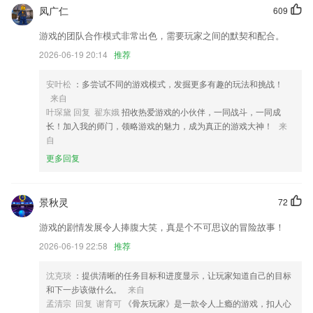
凤广仁
609
防撤回功能可设置指定的好友和群聊了,只关心想关心的人的消息
游戏的团队合作模式非常出色，需要玩家之间的默契和配合。
优化一键登录，让您的使用更加方便快捷；
2026-06-19 20:14
推荐
视频全屏模式换新 操作更便捷
解决旧版本更新显示白屏
安叶松
：多尝试不同的游戏模式，发掘更多有趣的玩法和挑战！
来自
平台链接公益机构公益组织和广大用户，打造公益枢纽平台。
叶琛黛 回复 翟东娥
招收热爱游戏的小伙伴，一同战斗，一同成
联系我们
长！加入我的师门，领略游戏的魅力，成为真正的游戏大神！
来
以上就是yabo22.vip的介绍，如果您喜欢这款软件，您可以到应用商店进
自
行打分评论，说出您的使用经历，以帮助我们更好的对产品进行优化修
更多回复
改。
景秋灵
72
游戏的剧情发展令人捧腹大笑，真是个不可思议的冒险故事！
2026-06-19 22:58
推荐
沈克琰
：提供清晰的任务目标和进度显示，让玩家知道自己的目标
和下一步该做什么。
来自
孟清宗 回复 谢育可
《骨灰玩家》是一款令人上瘾的游戏，扣人心