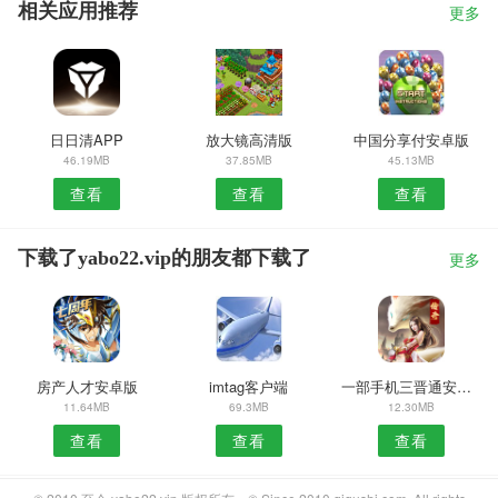
相关应用推荐
更多
日日清APP
放大镜高清版
中国分享付安卓版
46.19MB
37.85MB
45.13MB
查看
查看
查看
下载了yabo22.vip的朋友都下载了
更多
房产人才安卓版
imtag客户端
一部手机三晋通安卓版
11.64MB
69.3MB
12.30MB
查看
查看
查看