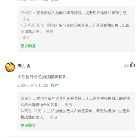
4,照片帮助孩子们更好地理解单词的意思。
易钧容
：优化游戏的界面和操作流程，提升用户体验和操作手感
5,在线轻松学日语，游戏做题的方式来学习
来自
6,绝密押题，覆盖95%考点；
1.东烁彩 回复 翟翰秋
多与其他玩家交流，分享经验和策略，以提
高游戏水平。
来自
yabo22.vip软件优势
来自
1.· 三步骤学习法，轻松积累识字量，实现汉字启蒙。
更多回复
2.照药镜app可浏览、查询药材原植物、正品、非正品及劣质品等图片信
息，供用户自行学习了解判定药材名称及真伪
朱月勇
25
3.·提供了英文、短句解释，支持标准发音及中英互译，提供多个网络常
不断提升角色的技能和装备。
用语句示例
2026-06-19 17:22
推荐
4.班级资讯：校园新闻、校园活动、班级动态
5.支持离线播放，阅读。
彭娟青
：提供丰富的道具和装备选择，让玩家能够根据自己的需求
和战术选择适合的装备。
来自
6.使用APP以后车主们可以随时随地的进行换证，非常的方便高效；
从莺弘 回复 东兰舒
游戏的敌人AI有些简单，希望能增加一些更具
yabo22.vip更新了什么?
挑战性的敌人。
来自
更多回复
以上就是云开·体育的介绍，如果您喜欢这款软件，您可以到应用商店进
行打分评论，说出您的使用经历，以帮助我们更好的对产品进行优化修
改。