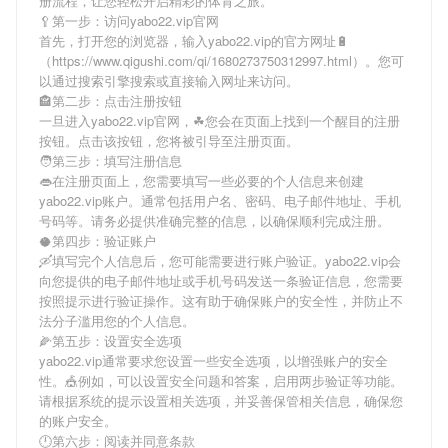
册流程，让您轻松开启精彩的体育之旅。
🥄第一步：访问yabo22.vip官网
首先，打开您的浏览器，输入
yabo22.vip
的官方网址🔋
（https://www.qigushi.com/qi/1680273750312997.html）。您可
以通过搜索引擎搜索或直接输入网址来访问。
🏤第二步：点击注册按钮
一旦进入
yabo22.vip
官网，☘您会在页面上找到一个醒目的注册
按钮。点击该按钮，您将被引导至注册页面。
🧑第三步：填写注册信息
👄在注册页面上，您需要填写一些必要的个人信息来创建
yabo22.vip
账户。通常包括用户名、密码、电子邮件地址、手机
号码等。请务必提供准确完整的信息，以确保顺利完成注册。
🥥第四步：验证账户
🛶填写完个人信息后，您可能需要进行账户验证。
yabo22.vip
会
向您提供的电子邮件地址或手机号码发送一条验证信息，您需要
按照提示进行验证操作。这有助于确保账户的安全性，并防止不
法分子滥用您的个人信息。
🌽第五步：设置安全选项
yabo22.vip
通常要求您设置一些安全选项，以增强账户的安全
性。🎪例如，可以设置安全问题和答案，启用两步验证等功能。
请根据系统的提示设置相关选项，并妥善保管相关信息，确保您
的账户安全。
🕛第六步：阅读并同意条款