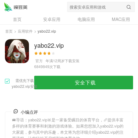
首页
安卓应用
电脑应用
MAC应用
资讯
专题
设计奖
创意应用
首页
>
应用软件
>
yabo22.vip
问答
yabo22.vip
官方
年满12周岁
下载安装
次下载
6849849
需优先下载
安全下载
yabo22.vip安装
小编点评
🚐导语：
yabo22.vip
🚨是一家备受瞩目的体育平台，🥖提供丰富
多样的体育赛事和刺激的游戏体验。如果您想加入
yabo22.vip
的
大家庭，参与其中的乐趣，本文将为您详细介绍
yabo22.vip
的注