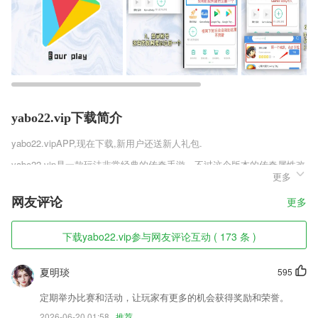
yabo22.vip下载简介
yabo22.vip
APP,现在下载,新用户还送新人礼包.
yabo22.vip是一款玩法非常经典的传奇手游，不过这个版本的传奇属性改
更多
的就比较夸张，让玩家的战斗力高的离谱，一秒十刀刀刀暴击，各种增益
buff全都加持，让你每一刀都带有所有的元素攻击，轻松秒杀所有boss，
网友评论
更多
快来下载这款传奇尝试一下吧。
yabo22.vip软件特色
下载yabo22.vip参与网友评论互动 ( 173 条 )
1,绘本随心看：软件上1000+本精选绘本为宝宝和家长提供最好亲子教育
工具
夏明琰
595
2,定时录制: 设定录制时间段到时自动开启录制，省心放心；
定期举办比赛和活动，让玩家有更多的机会获得奖励和荣誉。
3,【舒适体验】
2026-06-20 01:58
推荐