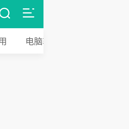
用
电脑软件
游戏攻略