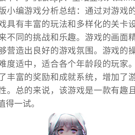
版小编游戏分析总结：通过对游戏
戏具有丰富的玩法和多样化的关卡
来不同的挑战和乐趣。游戏的画面
够营造出良好的游戏氛围。游戏的
难度适中，适合各个年龄段的玩家
了丰富的奖励和成就系统，增加了
性。总的来说，该游戏是一款有趣
值得一试。