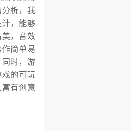
的分析，我
设计，能够
精美，音效
操作简单易
。同时，游
游戏的可玩
且富有创意