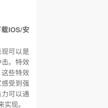
载IOS/安
表现可以是
冲击。特效
，这些特效
家感受到强
击力可以通
来实现。