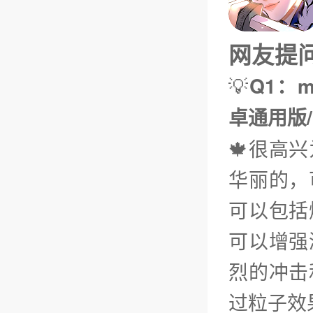
网友提问（
💡
Q1：m
卓通用版
🍁很高
华丽的，
可以包括
可以增强
烈的冲击
过粒子效