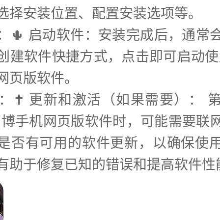
选择安装位置、配置安装选项等。
步：🌵 启动软件：安装完成后，通常
创建软件快捷方式，点击即可启动使用m
网页版软件。
步：✝️ 更新和激活（如果需要）： 
et万博手机网页版软件时，可能需要联
是否有可用的软件更新，以确保使
有助于修复已知的错误和提高软件性