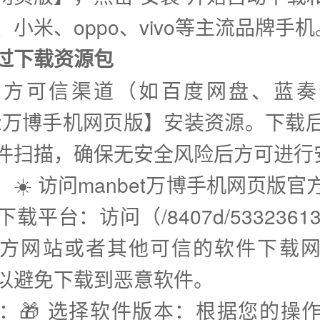
小米、oppo、vivo等主流品牌手机
通过下载资源包
三方可信渠道（如百度网盘、蓝奏
bet万博手机网页版】安装资源。下载
件扫描，确保无安全风险后方可进行
：☀️ 访问manbet万博手机网页版
载平台：访问（/8407d/53323613.
方网站或者其他可信的软件下载
以避免下载到恶意软件。
步：🎁 选择软件版本：根据您的操