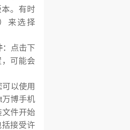
版本。有时
位）来选择
件
：点击下
置，可能会
您可以使用
t万博手机
装文件开始
包括接受许