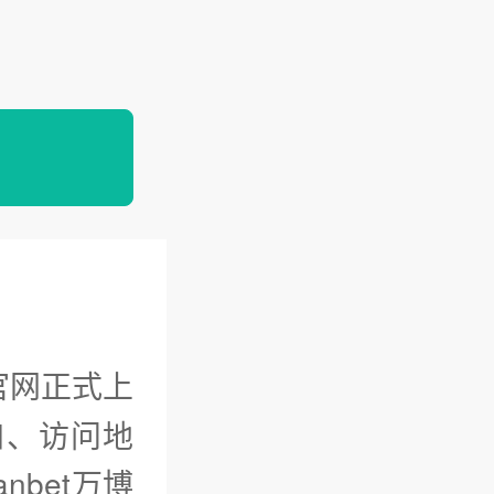
官网正式上
口、访问地
nbet万博