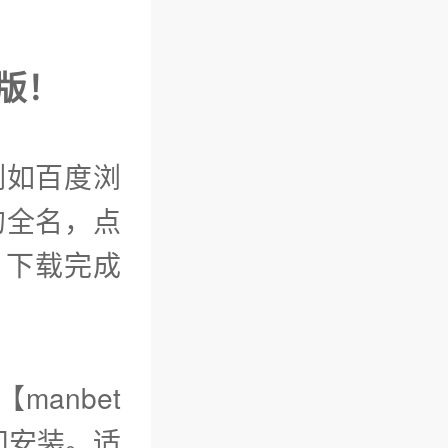
页版！
例如百度浏
的全名，点
址，下载完成
manbet
和安装。适