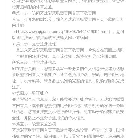
将为您详细介绍
万达彩票联盟官网首页下载
的注册流程，让您轻
松开启精彩的体育之旅。
🏣第一步：访问万达彩票联盟官网首页下载官网
首先，打开您的浏览器，输入
万达彩票联盟官网首页下载
的官方
网址🌁
（https://www.qigushi.com/qi/1680875404316094.html）。您可
以通过搜索引擎搜索或直接输入网址来访问。
🍢第二步：点击注册按钮
一旦进入
万达彩票联盟官网首页下载
官网，🍕您会在页面上找到
一个醒目的注册按钮。点击该按钮，您将被引导至注册页面。
🍟第三步：填写注册信息
💴在注册页面上，您需要填写一些必要的个人信息来创建
万达彩
票联盟官网首页下载
账户。通常包括用户名、密码、电子邮件地
址、手机号码等。请务必提供准确完整的信息，以确保顺利完成
注册。
🥔第四步：验证账户
🎰填写完个人信息后，您可能需要进行账户验证。
万达彩票联盟
官网首页下载
会向您提供的电子邮件地址或手机号码发送一条验
证信息，您需要按照提示进行验证操作。这有助于确保账户的安
全性，并防止不法分子滥用您的个人信息。
🍻第五步：设置安全选项
万达彩票联盟官网首页下载
通常要求您设置一些安全选项，以增
强账户的安全性。🙅例如，可以设置安全问题和答案，启用两步