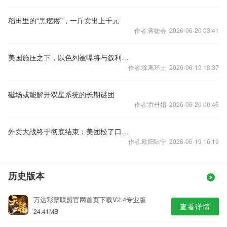
稻田里的“黑疙瘩”，一斤卖出上千元
作者:蒋婕会 2026-06-20 03:41
美国施压之下，以色列被曝将与叙利亚恢复谈判
作者:徐离环士 2026-06-19 18:37
磁场或能解开双星系统的长期谜团
作者:乔丹娟 2026-06-20 00:46
外卖大战终于彻底结束：美团松了口气，阿里要解难题
作者:欧阳咏宁 2026-06-19 16:19
历史版本
万达彩票联盟官网首页下载V2.4专业版
查看详情
24.41MB