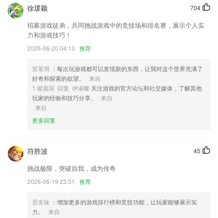
担。
徐瑗颖
704
2,基本方法的指导和意志兴趣的培养，激发学生内在学习的动机。初中数
招募游戏徒弟，共同挑战游戏中的竞技场和排名赛，展示个人实
学课程全知识点详解，通过学霸级名师的趣味讲解，加深理解，有效提高
力和游戏技巧！
学习成绩。
2026-06-20 04:13
推荐
3,针对每一个客户、每一个销售机会、基于每一个人员行动的科学、量化
的管理。
宣茗琪
：每次玩游戏都可以发现新的东西，让我对这个世界充满了
4,一手管理全部会员，借助会员管理的功能则可以在线添加新会员、激活
好奇和探索的欲望。
来自
会员卡以及充值会员卡余额等；
1.翟嘉琛 回复 伊淑蝶
关注游戏的官方论坛和社交媒体，了解其他
玩家的经验和技巧分享。
来自
5,请假统计：您可以看到总请假时间，总扣款金额。请假明细清楚记录您
来自
的请假原因，是您安心的请假记账本。
更多回复
6,英美音切换 ，中英文对比；
万达彩票联盟官网首页下载软件优势
符胜波
45
1.·在做题的时候，可以将自己不会的知识点或重难点记录到笔记本
挑战极限，突破自我，成为传奇
2.(熟练者)这是一个可以让你在这找到更多音乐知音的app, 也希望你可以
2026-06-19 23:51
推荐
帮助到更多的吉他爱好者们
3.英才百利app产品主要包括初高中数学、英语、物理、化学等重点学科
贡友咏
：增加更多的游戏排行榜和竞技功能，让玩家能够展示实
辅导，以及高中新高考选科、强基计划、综合评价、志愿填报等升学相关
力。
来自
业务。