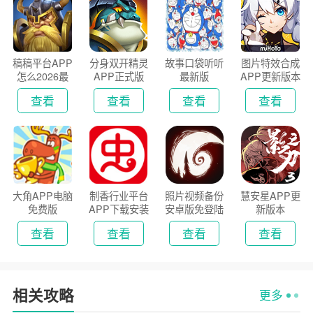
稿稿平台APP
分身双开精灵
故事口袋听听
图片特效合成
怎么2026最
APP正式版
最新版
APP更新版本
新版
2026
查看
查看
查看
查看
大角APP电脑
制香行业平台
照片视频备份
慧安星APP更
免费版
APP下载安装
安卓版免登陆
新版本
2026
版
查看
查看
查看
查看
相关攻略
更多