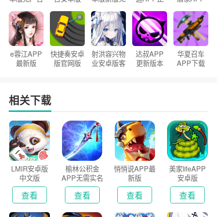
官方正版
2026版
费下载
版2026
手机版
e蓉江APP
快捷奏安卓
射洪容兴物
达叔APP
华夏召车
最新版
版官网版
业安卓版客
更新版本
APP下载
户端
2026
安装2026
相关下载
LMIR安卓版
榆林公积金
悄悄说APP最
美家lifeAPP
中文版
APP无需实名
新版
安卓版
认证版
查看
查看
查看
查看