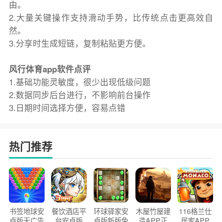
由。
2.大量关键操作支持滑动手势，比传统点击更高效自
然。
3.分享时生成短链，复制粘贴更方便。
风行体育app软件点评
1.基础功能灵敏度，很少出现低级问题
2.数据同步后台进行，不影响前台操作
3.日期时间选择方便，容易点错
热门推荐
书签地球安
餐饮酒店平
环球驿家安
木屋竹屋建
116格兰仕
卓版无广告
台安卓版
卓版新版免
造APP正
居家APP