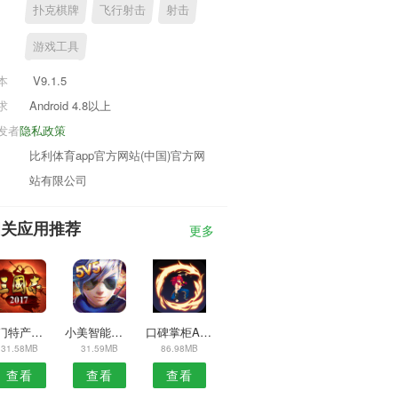
扑克棋牌
飞行射击
射击
游戏工具
本
V9.1.5
求
Android 4.8以上
发者
隐私政策
比利体育app官方网站(中国)官方网
站有限公司
相关应用推荐
更多
荆门特产安卓版
小美智能安卓版
口碑掌柜APP
31.58MB
31.59MB
86.98MB
查看
查看
查看