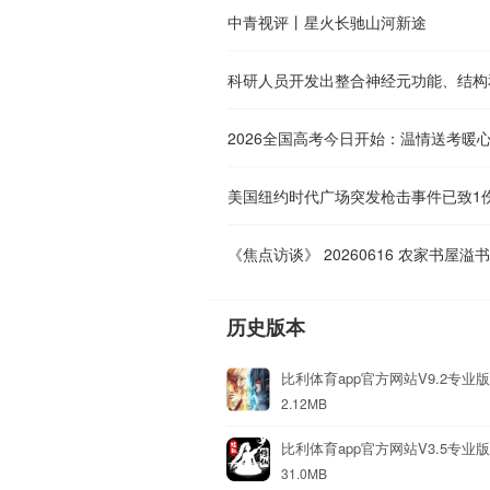
中青视评丨星火长驰山河新途
科研人员开发出整合神经元功能、结构
2026全国高考今日开始：温情送考暖
《焦点访谈》 20260616 农家书屋溢
历史版本
比利体育app官方网站V9.2专业版
2.12MB
比利体育app官方网站V3.5专业版
31.0MB