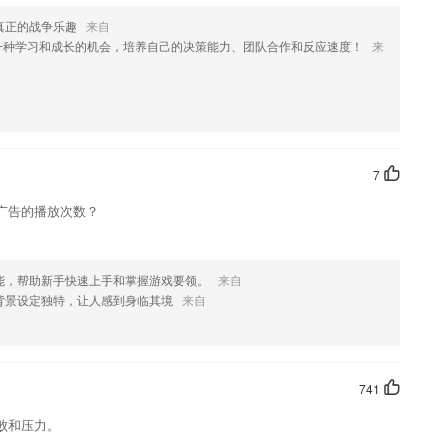
多的工作流程。
真正的战争乐趣
来自
势
一种学习和成长的机会，培养自己的决策能力、团队合作和反应速度！
来
拟教室学习更有意思；
资讯，及时进行最新的考试备考工作
到，你可以在这里非常方便的去阅读到想要阅读的故事。
逻辑思维能力
7
可随时查看。
广告的播放次数？
，学生们可以自由选择。
么?
能，帮助新手快速上手和掌握游戏要领。
来自
背景设定独特，让人感到身临其境
来自
会的商机交流平台等你来体验
741
无限接等多项权益，快来体验吧；
败和压力。