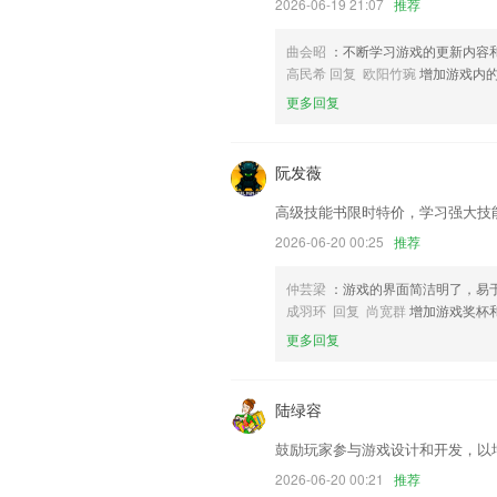
2026-06-19 21:07
推荐
联系我们
以上就是比利体育app官方网站的介绍
曲会昭
：不断学习游戏的更新内容
经历，以帮助我们更好的对产品进行优化
高民希 回复 欧阳竹琬
增加游戏内
更多回复
阮发薇
高级技能书限时特价，学习强大技
2026-06-20 00:25
推荐
仲芸梁
：游戏的界面简洁明了，易
成羽环 回复 尚宽群
增加游戏奖杯
更多回复
陆绿容
鼓励玩家参与游戏设计和开发，以
2026-06-20 00:21
推荐