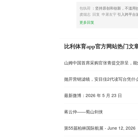
包纨荷
：坚持原创和创新，不滥用
虞烟志 回复 申屠友宇
引入跨平台
更多回复
比利体育app官方网站热门文
最新微博：2026 年 5 月 23 日
蒋云仲——蜀山剑侠
第55届柏林国际航展 - June 12, 2026