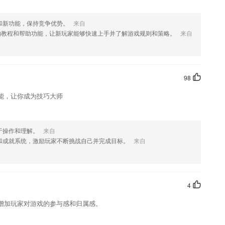
，如果您喜欢这款软件，您可以到应用商店进行打分评论，说出您的使用
和新功能，保持竞争优势。
来自
修改。
的教程和帮助功能，让新玩家能够快速上手并了解游戏规则和策略。
来自
98
能，让你成为技巧大师
于操作和理解。
来自
和成就系统，激励玩家不断挑战自己并完成目标。
来自
4
增加玩家对游戏的参与感和归属感。