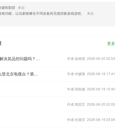
抄袭和剽窃
来自
游戏功能，让玩家能够在不同设备间无缝切换游戏进程。
来自
章
更多
山姆中国首席采购官张青提交辞呈，能解决其品控问题吗？山姆问题频发，根源到底是什么？
作者:翁林固 2026-06-20 02:53
抛开营销滤镜，安目佳2代读写台凭什么登北京电视台？第三方深度拆解
作者:仲媛雅 2026-06-19 17:41
作者:胡聪健 2026-06-19 15:40
作者:闻思艺 2026-06-20 02:05
作者:扶黛宜 2026-06-19 23:06