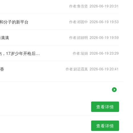
作者:鲁浩坚 2026-06-19 20:31
和分子的新平台
作者:祁固中 2026-06-19 19:53
心满满
作者:邰娟明 2026-06-19 19:59
美国纽约时代广场突发枪击事件已致1伤，17岁少年开枪后人群四散奔逃
作者:翁娟 2026-06-19 23:29
书香
作者:尉迟霞真 2026-06-19 20:41
查看详情
查看详情