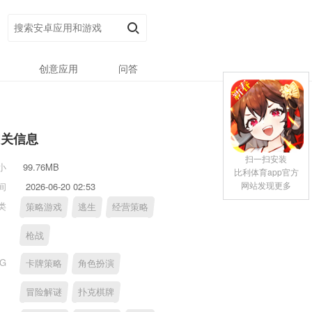
创意应用
问答
相关信息
扫一扫安装
小
99.76MB
比利体育app官方
网站发现更多
间
2026-06-20 02:53
类
策略游戏
逃生
经营策略
枪战
AG
卡牌策略
角色扮演
冒险解谜
扑克棋牌