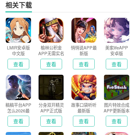
相关下载
LMIR安卓版
榆林公积金
悄悄说APP最
美家lifeAPP
中文版
APP无需实名
新版
安卓版
认证版
查看
查看
查看
查看
稿稿平台APP
分身双开精灵
故事口袋听听
图片特效合成
怎么2026最
APP正式版
最新版
APP更新版本
新版
2026
查看
查看
查看
查看