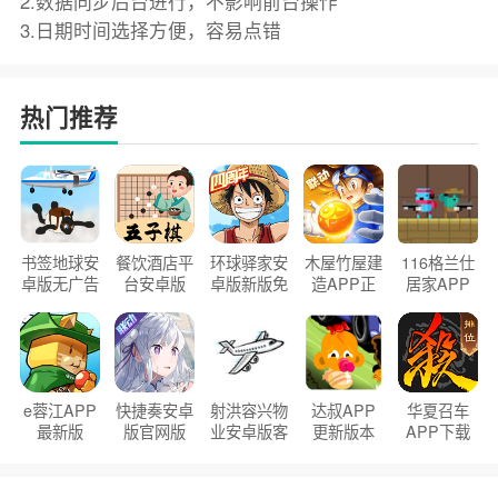
2.数据同步后台进行，不影响前台操作
3.日期时间选择方便，容易点错
热门推荐
书签地球安
餐饮酒店平
环球驿家安
木屋竹屋建
116格兰仕
卓版无广告
台安卓版
卓版新版免
造APP正
居家APP
官方正版
2026版
费下载
版2026
手机版
e蓉江APP
快捷奏安卓
射洪容兴物
达叔APP
华夏召车
最新版
版官网版
业安卓版客
更新版本
APP下载
户端
2026
安装2026