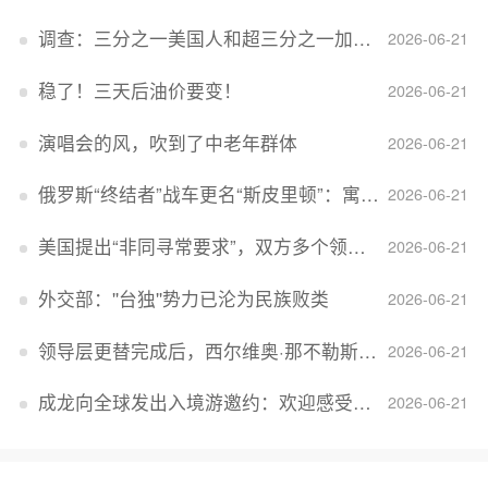
调查：三分之一美国人和超三分之一加拿大人感到经济压力
2026-06-21
稳了！三天后油价要变！
2026-06-21
演唱会的风，吹到了中老年群体
2026-06-21
俄罗斯“终结者”战车更名“斯皮里顿”：寓意强大可靠，彰显俄精神力量
2026-06-21
美国提出“非同寻常要求”，双方多个领域分歧依旧，印美贸易谈判进入“关键阶段”
2026-06-21
外交部：''台独''势力已沦为民族败类
2026-06-21
领导层更替完成后，西尔维奥·那不勒斯出任Lucid首席执行官
2026-06-21
成龙向全球发出入境游邀约：欢迎感受无滤镜的真实中国
2026-06-21