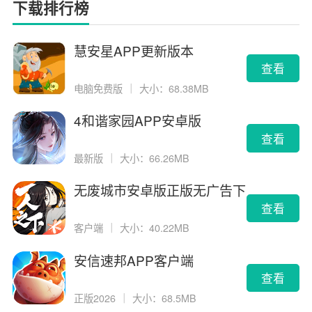
下载排行榜
慧安星APP更新版本
查看
电脑免费版
｜
大小：68.38MB
4和谐家园APP安卓版
查看
最新版
｜
大小：66.26MB
无废城市安卓版正版无广告下
载
查看
客户端
｜
大小：40.22MB
安信速邦APP客户端
查看
正版2026
｜
大小：68.5MB