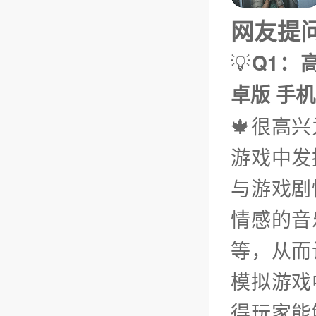
网友提问（
💡
Q1：高
卓版 手机
🍁很高
游戏中发
与游戏剧
情感的音
等，从而
模拟游戏
得玩家能