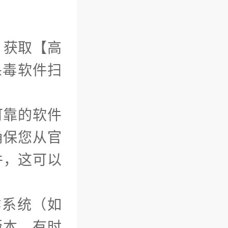
）获取【高
杀毒软件扫
可靠的软件
）确保您从官
件，这可以
作系统（如
版本。有时