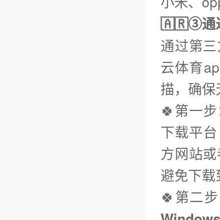
小米、op
🇦🇷③
通过第三
云体育a
描，确保
🍀第一
下载平台：
方网站或
避免下载
🍀第二
Window