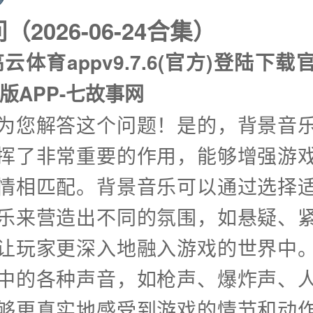
2026-06-24合集）
云体育appv9.7.6(官方)登陆下载官
版APP-七故事网
兴为您解答这个问题！是的，背景音
挥了非常重要的作用，能够增强游
情相匹配。背景音乐可以通过选择
乐来营造出不同的氛围，如悬疑、
让玩家更深入地融入游戏的世界中
中的各种声音，如枪声、爆炸声、
够更真实地感受到游戏的情节和动