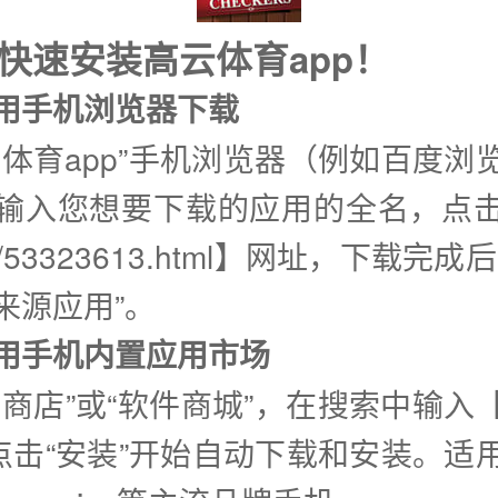
快速安装高云体育app！
使用手机浏览器下载
云体育app”手机浏览器（例如百度浏
输入您想要下载的应用的全名，点
d/53323613.html】网址，下载完
来源应用”。
②使用手机内置应用市场
用商店”或“软件商城”，在搜索中输入
，点击“安装”开始自动下载和安装。适