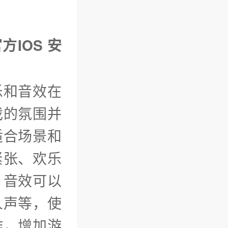
方IOS 安
乐和音效在
戏的氛围并
适合场景和
紧张、欢乐
。音效可以
人声等，使
作，增加游