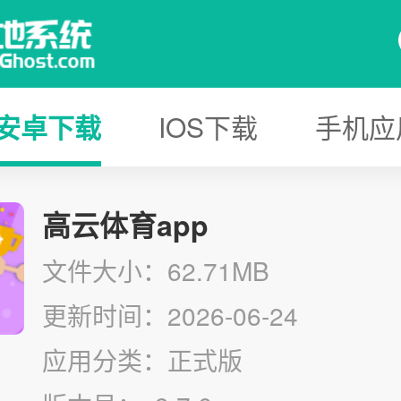
安卓下载
IOS下载
手机应
高云体育app
文件大小：62.71MB
更新时间：2026-06-24
应用分类：正式版