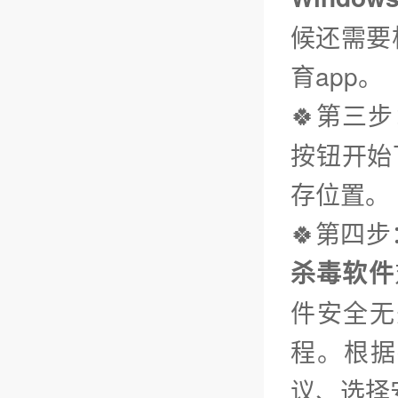
候还需要
育app。
🍀第三步
按钮开始
存位置。
🍀第四
杀毒软件
件安全无
程。根据
议、选择