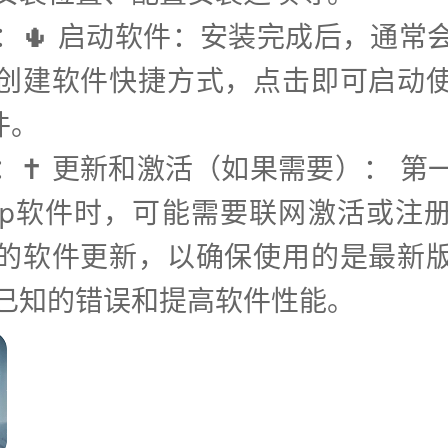
步：🌵 启动软件：安装完成后，通常
创建软件快捷方式，点击即可启动
件。
步：✝️ 更新和激活（如果需要）： 第
pp软件时，可能需要联网激活或注
的软件更新，以确保使用的是最新
已知的错误和提高软件性能。