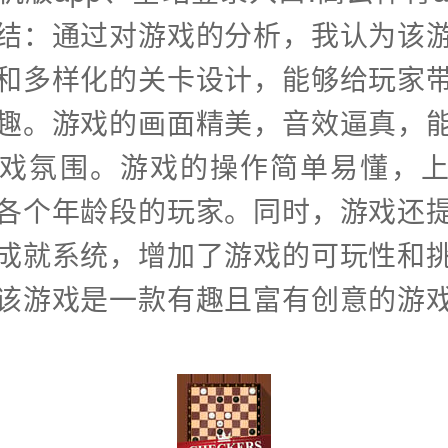
结：通过对游戏的分析，我认为该
和多样化的关卡设计，能够给玩家
趣。游戏的画面精美，音效逼真，
戏氛围。游戏的操作简单易懂，
各个年龄段的玩家。同时，游戏还
成就系统，增加了游戏的可玩性和
该游戏是一款有趣且富有创意的游